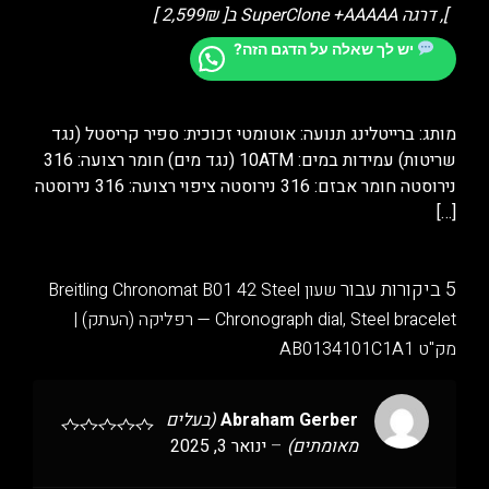
], דרגה SuperClone +AAAAA ב[ 2,599₪ ]
יש לך שאלה על הדגם הזה?
מותג: ברייטלינג תנועה: אוטומטי זכוכית: ספיר קריסטל (נגד
שריטות) עמידות במים: 10ATM (נגד מים) חומר רצועה: 316
נירוסטה חומר אבזם: 316 נירוסטה ציפוי רצועה: 316 נירוסטה
[…]
5 ביקורות עבור
שעון Breitling Chronomat B01 42 Steel
— Chronograph dial, Steel bracelet רפליקה (העתק) |
מק"ט AB0134101C1A1
Abraham Gerber
(בעלים
מאומתים)
–
ינואר 3, 2025