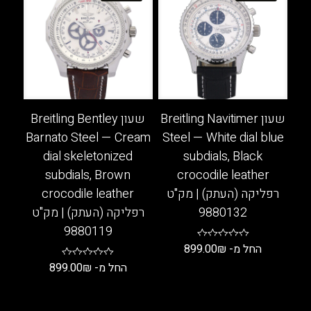
סוגים.
מספר
ניתן
סוגים.
לבחור
ניתן
את
לבחור
האפשרויות
את
בעמוד
האפשרויות
המוצר
בעמוד
שעון Breitling Navitimer
שעון Breitling Bentley
המוצר
Barnato Steel — Cream
Steel — White dial blue
dial skeletonized
subdials, Black
subdials, Brown
crocodile leather
רפליקה (העתק) | מק"ט
crocodile leather
9880132
רפליקה (העתק) | מק"ט
9880119
החל מ-
₪
899.00
החל מ-
₪
899.00
למוצר
זה
למוצר
יש
זה