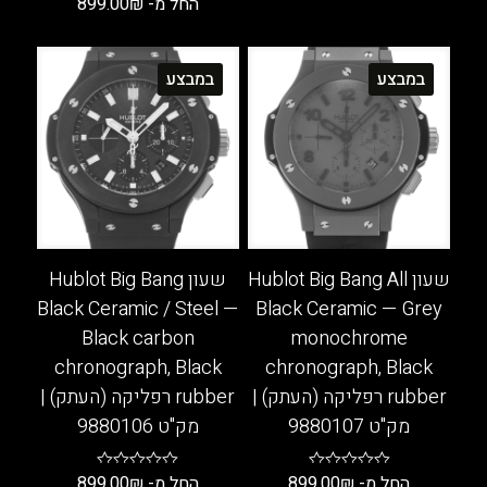
החל מ-
₪
899.00
למוצר
זה
למוצר
יש
זה
במבצע
במבצע
מספר
יש
סוגים.
מספר
ניתן
סוגים.
לבחור
ניתן
את
לבחור
האפשרויות
את
בעמוד
האפשרויות
המוצר
בעמוד
שעון Hublot Big Bang All
שעון Hublot Big Bang
המוצר
Black Ceramic / Steel —
Black Ceramic — Grey
Black carbon
monochrome
chronograph, Black
chronograph, Black
rubber רפליקה (העתק) |
rubber רפליקה (העתק) |
מק"ט 9880107
מק"ט 9880106
החל מ-
₪
899.00
החל מ-
₪
899.00