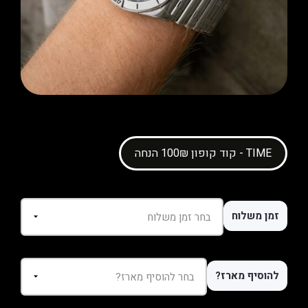
קוד קופון 100₪ הנחה - TIME
זמן משלוח
להוסיף מארז?