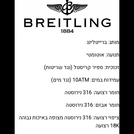
—
Chronograph
dial,
Steel
bracelet
רפליקה
מותג: ברייטלינג
(העתק)
|
תנועה: אוטומטי
מק"ט
זכוכית: ספיר קריסטל (נגד שריטות)
AB0134101C1A1
עמידות במים: 10ATM (נגד מים)
חומר רצועה: 316 נירוסטה
חומר אבזם: 316 נירוסטה
ציפוי רצועה: 316 נירוסטה מצופה באיכות גבוהה
18K רצועה