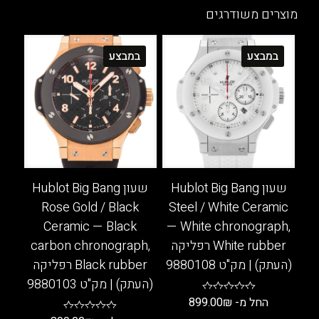
מספר
יש
מוצרים משודרגים
סוגים.
מספר
ניתן
סוגים.
במבצע
במבצע
לבחור
ניתן
את
לבחור
האפשרויות
את
בעמוד
האפשרויות
המוצר
בעמוד
המוצר
שעון Hublot Big Bang
שעון Hublot Big Bang
Rose Gold / Black
Steel / White Ceramic
Ceramic — Black
— White chronograph,
White rubber רפליקה
carbon chronograph,
(העתק) | מק"ט 9880108
Black rubber רפליקה
(העתק) | מק"ט 9880103
החל מ-
₪
899.00