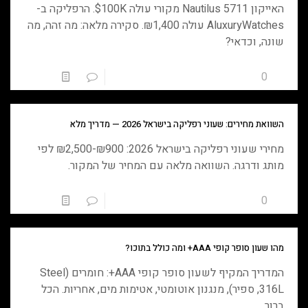
האייקון Nautilus 5711 מקורי עולה $100K. הרפליקה ב-
AluxuryWatches עולה ₪1,400. סקירה מלאה: מה זהה, מה
שונה, וכדאי?
0
0
טען עוד
השוואת מחירים: שעוני רפליקה בישראל 2026 — מדריך מלא
מחירי שעוני רפליקה בישראל 2026: ₪900-₪2,500 לפי
מותג ודרגה. השוואה מלאה עם המחיר של המקור.
0
0
טען עוד
מהו שעון סופר קופי AAA+ ומה כולל בתוכו?
המדריך המקיף לשעון סופר קופי AAA+: חומרים (Steel
316L, ספיר), מנגנון אוטומטי, אטימות מים, אחריות. הכל
ברור.