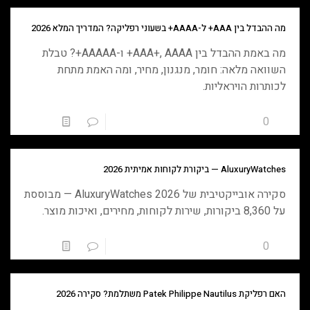
מה ההבדל בין AAA+ ל-AAAA+ בשעוני רפליקה? המדריך המלא 2026
מה באמת ההבדל בין AAA+, AAAA+ ו-AAAAA+? טבלת
השוואה מלאה: חומר, מנגנון, מחיר, ומה האמת מתחת
לכותרות הויראליות.
0
0
טען עוד
AluxuryWatches — ביקורת לקוחות אמיתית 2026
סקירה אובייקטיבית של AluxuryWatches 2026 — מבוססת
על 8,360 ביקורות, שירות לקוחות, מחירים, ואיכות מוצר.
0
0
טען עוד
האם רפליקת Patek Philippe Nautilus משתלמת? סקירה 2026