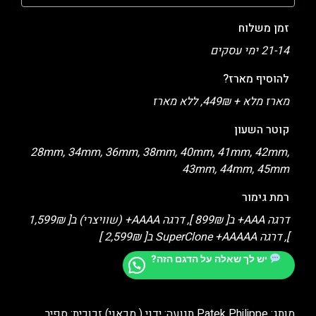
זמן משלוח
21-14 ימי עסקים
להוסיף מארז?
מארז מלא + 449₪, ללא מארז
קוטר השעון
28mm, 34mm, 36mm, 38mm, 40mm, 41mm, 42mm,
43mm, 44mm, 45mm
רמת גימור
דרגה AAA+ ב[ 899₪ ], דרגה AAAA+ (שוויצרי) ב[ 1,599₪
], דרגה SuperClone +AAAAA ב[ 2,599₪ ]
יש לך שאלה על הדגם הזה?
מותג: Patek Philippe תנועה: ידני ( מכאני) זכוכית: ספיר