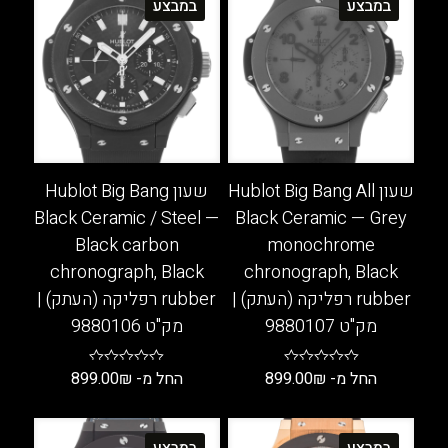
במבצע
במבצע
ניתן
ניתן
לבחור
לבחור
את
את
האפשרויות
האפשרויות
בעמוד
בעמוד
המוצר
המוצר
שעון Hublot Big Bang All
שעון Hublot Big Bang
Black Ceramic / Steel —
Black Ceramic — Grey
Black carbon
monochrome
chronograph, Black
chronograph, Black
rubber רפליקה (העתק) |
rubber רפליקה (העתק) |
מק"ט 9880107
מק"ט 9880106
החל מ-
₪
899.00
החל מ-
₪
899.00
למוצר
למוצר
זה
זה
במבצע
במבצע