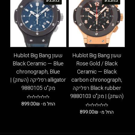
יש
יש
מספר
מספר
סוגים.
סוגים.
ניתן
ניתן
לבחור
לבחור
את
את
האפשרויות
האפשרויות
בעמוד
בעמוד
שעון Hublot Big Bang
שעון Hublot Big Bang
המוצר
המוצר
Black Ceramic — Blue
Rose Gold / Black
chronograph, Blue
Ceramic — Black
carbon chronograph,
alligator רפליקה (העתק) |
Black rubber רפליקה
מק"ט 9880105
(העתק) | מק"ט 9880103
החל מ-
₪
899.00
החל מ-
₪
899.00
למוצר
זה
למוצר
יש
זה
מספר