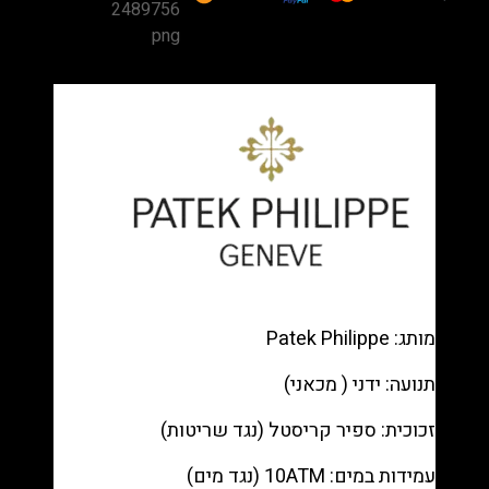
Twenty~4
Automatic
7300/1200R-
010
Rose
Gold
—
Cream
dial,
Diamond
bezel
רפליקה
(העתק)
מותג: Patek Philippe
|
תנועה: ידני ( מכאני)
מק"ט
988333163
זכוכית: ספיר קריסטל (נגד שריטות)
עמידות במים: 10ATM (נגד מים)