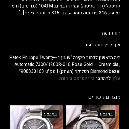
קריסטל (נגד שריטות) עמידות במים: 10ATM (נגד מים) חומר
רצועה: 316 נירוסטה חומר אבזם: 316 נירוסטה ציפוי
[…]
חוות דעת
אין עדיין חוות דעת.
היה הראשון לכתוב סקירה “שעון Patek Philippe Twenty~4
Automatic 7300/1200R-010 Rose Gold — Cream dial,
Diamond bezel רפליקה (העתק) | מק"ט 988333163”
עליך
להתחבר
כדי לפרסם ביקורת.
מוצרים קשורים
במבצע
במבצע