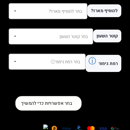
להוסיף מארז?
קוטר השעון
ⓘ
רמת גימור
כמות
בחר אפשרויות כדי להמשיך
של
שעון
Patek
Philippe