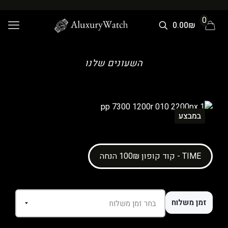
0
0.00₪
השעונים שלנו
במבצע
קוד קופון 100₪ הנחה - TIME
זמן משלוח