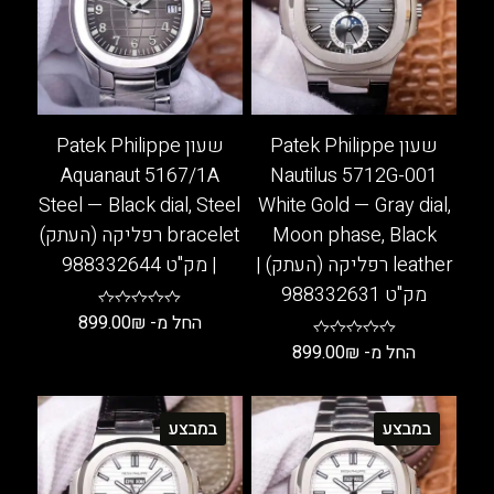
שעון Patek Philippe
שעון Patek Philippe
Aquanaut 5167/1A
Nautilus 5712G-001
Steel — Black dial, Steel
White Gold — Gray dial,
Moon phase, Black
bracelet רפליקה (העתק)
leather רפליקה (העתק) |
| מק"ט 988332644
מק"ט 988332631
החל מ-
₪
899.00
החל מ-
₪
899.00
למוצר
זה
למוצר
יש
זה
במבצע
במבצע
מספר
יש
סוגים.
מספר
ניתן
סוגים.