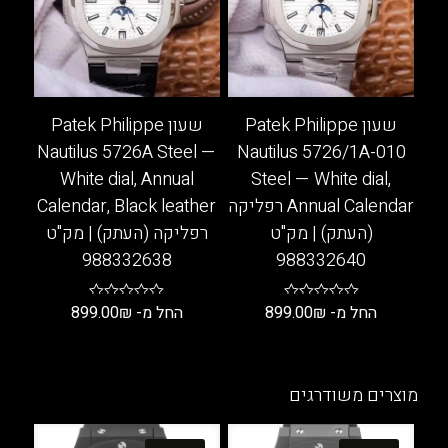
לבחור
ניתן
את
לבחור
האפשרויות
את
בעמוד
האפשרויות
המוצר
בעמוד
שעון Patek Philippe
שעון Patek Philippe
המוצר
Nautilus 5726A Steel —
Nautilus 5726/1A-010
White dial, Annual
Steel — White dial,
Annual Calendar רפליקה
Calendar, Black leather
(העתק) | מק"ט
רפליקה (העתק) | מק"ט
988332638
988332640
החל מ-
₪
899.00
החל מ-
₪
899.00
למוצר
למוצר
זה
זה
יש
יש
מוצרים משודרגים
מספר
מספר
סוגים.
סוגים.