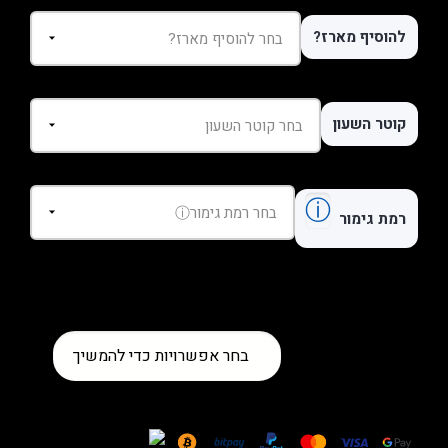
להוסיף מארז?
קוטר השעון
ⓘ
רמת גימור
כמות
בחר אפשרויות כדי להמשיך
של
שעון
Patek
Philippe