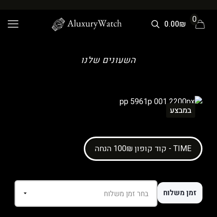
0
0.00₪
השעונים שלנו
במבצע
קוד קופון 100₪ הנחה - TIME
זמן משלוח