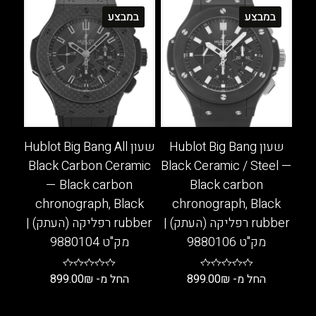
יש
זה
במבצע
במבצע
מספר
יש
סוגים.
מספר
ניתן
סוגים.
לבחור
ניתן
את
לבחור
האפשרויות
את
בעמוד
האפשרויות
המוצר
בעמוד
שעון Hublot Big Bang
שעון Hublot Big Bang All
המוצר
Black Carbon Ceramic
Black Ceramic / Steel —
— Black carbon
Black carbon
chronograph, Black
chronograph, Black
rubber רפליקה (העתק) |
rubber רפליקה (העתק) |
מק"ט 9880106
מק"ט 9880104
החל מ-
₪
899.00
החל מ-
₪
899.00
למוצר
למוצר