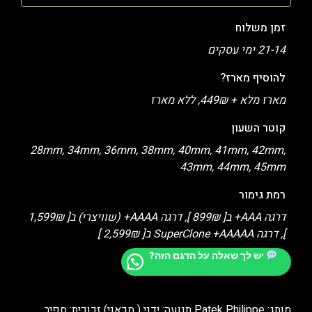
זמן משלוח
21-14 ימי עסקים
להוסיף מארז?
מארז מלא + 449₪, ללא מארז
קוטר השעון
28mm, 34mm, 36mm, 38mm, 40mm, 41mm, 42mm,
43mm, 44mm, 45mm
רמת גימור
דרגה AAA+ ב[ 899₪ ], דרגה AAAA+ (שוויצרי) ב[ 1,599₪
], דרגה SuperClone +AAAAA ב[ 2,599₪ ]
יש לך שאלה על הדגם הזה?
מותג: Patek Philippe תנועה: ידני ( מכאני) זכוכית: ספיר