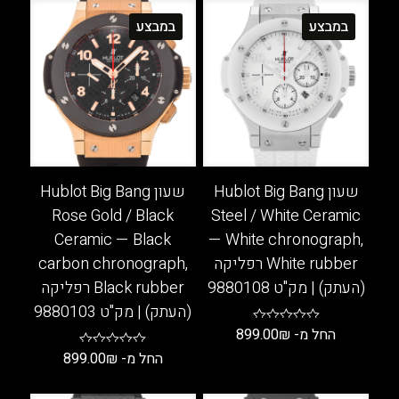
סוגים.
סוגים.
במבצע
במבצע
ניתן
ניתן
לבחור
לבחור
את
את
האפשרויות
האפשרויות
בעמוד
בעמוד
המוצר
המוצר
שעון Hublot Big Bang
שעון Hublot Big Bang
Rose Gold / Black
Steel / White Ceramic
Ceramic — Black
— White chronograph,
White rubber רפליקה
carbon chronograph,
(העתק) | מק"ט 9880108
Black rubber רפליקה
(העתק) | מק"ט 9880103
החל מ-
₪
899.00
החל מ-
₪
899.00
למוצר
זה
למוצר