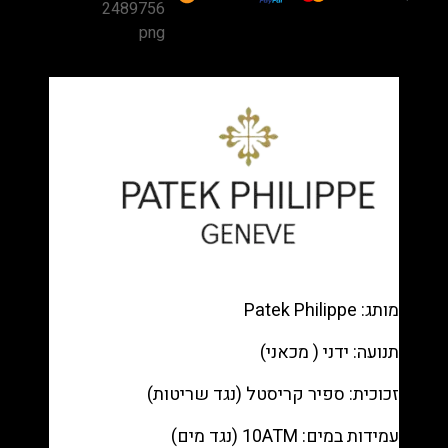
Annual
Calendar
Chronograph
5961P-
001
Platinum
—
Blue
dial,
Baguette
diamond
bezel,
Blue
מותג: Patek Philippe
leather
תנועה: ידני ( מכאני)
רפליקה
(העתק)
זכוכית: ספיר קריסטל (נגד שריטות)
|
מק"ט
עמידות במים: 10ATM (נגד מים)