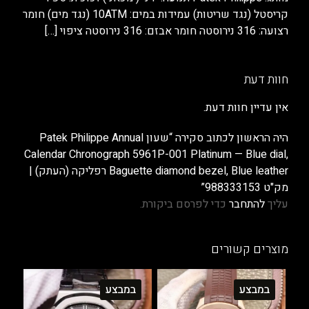
קריסטל (נגד שריטות) עמידות במים: 10ATM (נגד מים) חומר
רצועה: 316 נירוסטה חומר אבזם: 316 נירוסטה ציפוי
[…]
חוות דעת
אין עדיין חוות דעת.
היה הראשון לכתוב סקירה “שעון Patek Philippe Annual
Calendar Chronograph 5961P-001 Platinum — Blue dial,
Baguette diamond bezel, Blue leather רפליקה (העתק) |
מק"ט 988333153”
עליך
להתחבר
כדי לפרסם ביקורת.
מוצרים קשורים
במבצע
במבצע