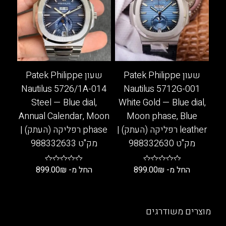
סוגים.
סוגים.
ניתן
ניתן
לבחור
לבחור
את
את
האפשרויות
האפשרויות
בעמוד
בעמוד
שעון Patek Philippe
שעון Patek Philippe
המוצר
המוצר
Nautilus 5726/1A-014
Nautilus 5712G-001
Steel — Blue dial,
White Gold — Blue dial,
Annual Calendar, Moon
Moon phase, Blue
leather רפליקה (העתק) |
phase רפליקה (העתק) |
מק"ט 988332630
מק"ט 988332633
החל מ-
₪
899.00
החל מ-
₪
899.00
למוצר
למוצר
זה
זה
יש
יש
מוצרים משודרגים
מספר
מספר