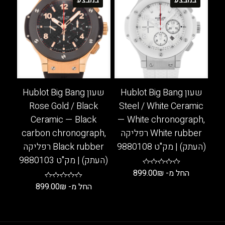
יש
יש
מספר
מספר
סוגים.
סוגים.
ניתן
ניתן
לבחור
לבחור
את
את
האפשרויות
האפשרויות
בעמוד
בעמוד
שעון Hublot Big Bang
שעון Hublot Big Bang
המוצר
המוצר
Rose Gold / Black
Steel / White Ceramic
Ceramic — Black
— White chronograph,
White rubber רפליקה
carbon chronograph,
(העתק) | מק"ט 9880108
Black rubber רפליקה
(העתק) | מק"ט 9880103
החל מ-
₪
899.00
החל מ-
₪
899.00
למוצר
זה
למוצר
יש
זה
מספר