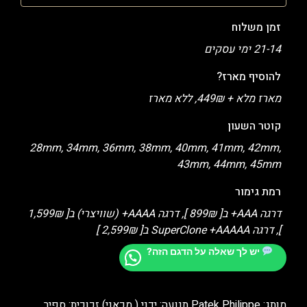
זמן משלוח
21-14 ימי עסקים
להוסיף מארז?
מארז מלא + 449₪, ללא מארז
קוטר השעון
28mm, 34mm, 36mm, 38mm, 40mm, 41mm, 42mm,
43mm, 44mm, 45mm
רמת גימור
דרגה AAA+ ב[ 899₪ ], דרגה AAAA+ (שוויצרי) ב[ 1,599₪
], דרגה SuperClone +AAAAA ב[ 2,599₪ ]
יש לך שאלה על הדגם הזה?
מותג: Patek Philippe תנועה: ידני ( מכאני) זכוכית: ספיר