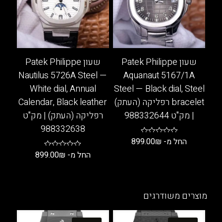
ניתן
ניתן
לבחור
לבחור
את
את
האפשרויות
האפשרויות
בעמוד
בעמוד
שעון Patek Philippe
שעון Patek Philippe
המוצר
המוצר
Nautilus 5726A Steel —
Aquanaut 5167/1A
White dial, Annual
Steel — Black dial, Steel
bracelet רפליקה (העתק)
Calendar, Black leather
| מק"ט 988332644
רפליקה (העתק) | מק"ט
988332638
החל מ-
₪
899.00
החל מ-
₪
899.00
למוצר
זה
למוצר
יש
זה
מספר
יש
מוצרים משודרגים
סוגים.
מספר
ניתן
סוגים.