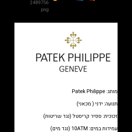
Calatrava
4934R
High
Jewelry
Rose
Gold
—
Pavé
diamond
dial,
Pearl
bracelet
רפליקה
מותג: Patek Philippe
(העתק)
תנועה: ידני ( מכאני)
|
מק"ט
זכוכית: ספיר קריסטל (נגד שריטות)
988333137
עמידות במים: 10ATM (נגד מים)