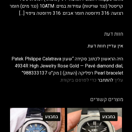
קריסטל (נגד שריטות) עמידות במים: 10ATM (נגד מים) חומר
רצועה: 316 נירוסטה חומר אבזם: 316 נירוסטה ציפוי
[…]
חוות דעת
אין עדיין חוות דעת.
היה הראשון לכתוב סקירה “שעון Patek Philippe Calatrava
4934R High Jewelry Rose Gold — Pavé diamond dial,
Pearl bracelet רפליקה (העתק) | מק"ט 988333137”
עליך
להתחבר
כדי לפרסם ביקורת.
מוצרים קשורים
במבצע
במבצע