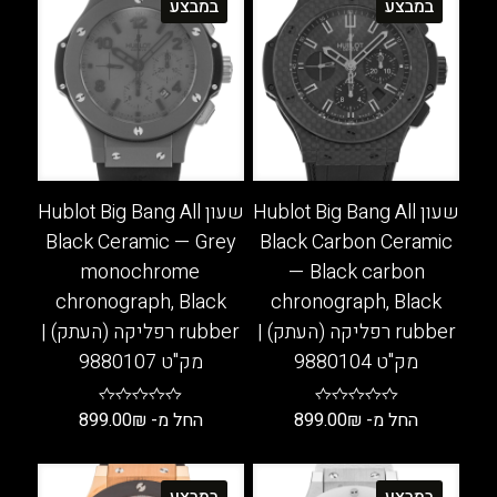
במבצע
במבצע
לבחור
ניתן
את
לבחור
האפשרויות
את
בעמוד
האפשרויות
המוצר
בעמוד
המוצר
שעון Hublot Big Bang All
שעון Hublot Big Bang All
Black Ceramic — Grey
Black Carbon Ceramic
monochrome
— Black carbon
chronograph, Black
chronograph, Black
rubber רפליקה (העתק) |
rubber רפליקה (העתק) |
מק"ט 9880104
מק"ט 9880107
החל מ-
₪
899.00
החל מ-
₪
899.00
למוצר
למוצר
זה
זה
במבצע
במבצע