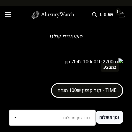
0
0.00₪
השעונים שלנו
במבצע
קוד קופון 100₪ הנחה - TIME
זמן משלוח