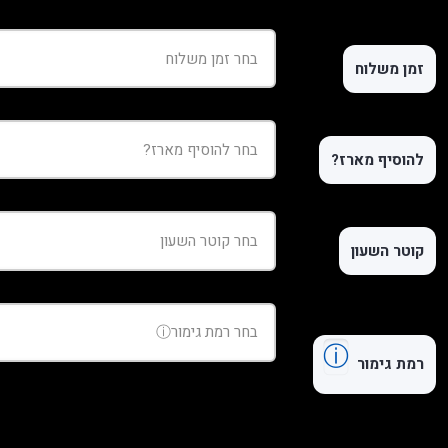
זמן משלוח
להוסיף מארז?
קוטר השעון
ⓘ
רמת גימור