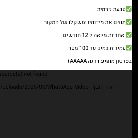
טבעת קרמית
תואם את מידותיו ומשקלו של המקור
אחריות מלאה ל 12 חודשים
עמידות במים עד 100 מטר
בסרטון מופיע דרגה AAAAA+ :
נגן
 source(s) not found
וידאו
הורד קובץ: loads/2025/03/WhatsApp-Video