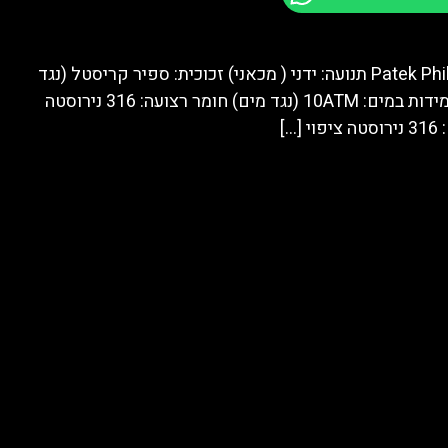
מותג: Patek Philippe תנועה: ידני ( מכאני) זכוכית: ספיר קריסטל (נגד
שריטות) עמידות במים: 10ATM (נגד מים) חומר רצועה: 316 נירוסטה
פוי
[…]