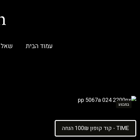
עמוד הבית
שאלו
במבצע
קוד קופון 100₪ הנחה - TIME