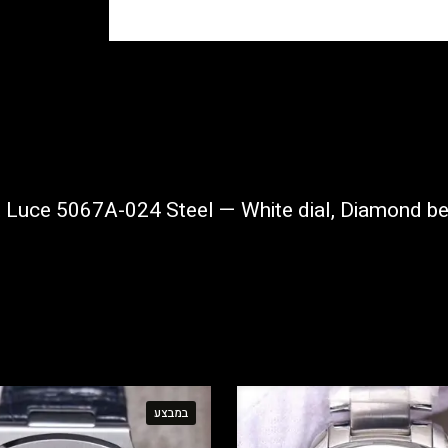
במבצע