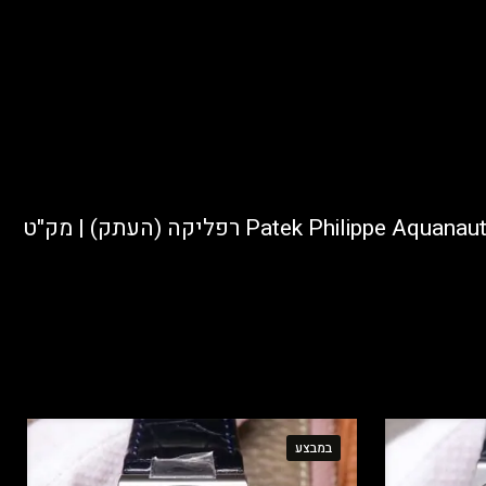
היה הראשון לכתוב סקירה “שעון Patek Philippe Aquanaut Luce 5067A-024 Steel — White dial, Diamond bezel, White rubber רפליקה (העתק) | מק"ט
במבצע