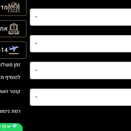
מדינ
אחריו
21-14 ימ
זמן משלו
להוסיף מ
קוטר השעו
רמת גימור
יש לך 