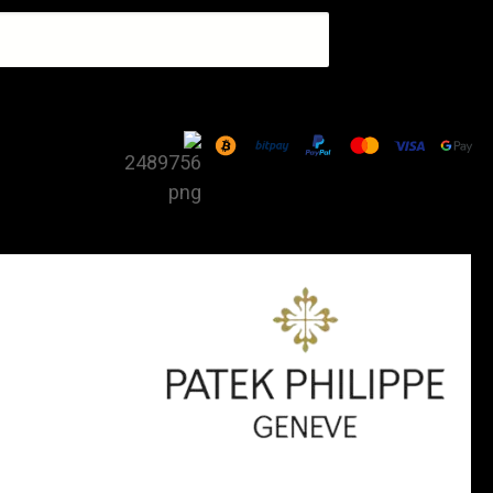
כמות
של
שעון
Patek
Philippe
Aquanaut
Luce
5067A-
024
Steel
—
White
dial,
Diamond
bezel,
White