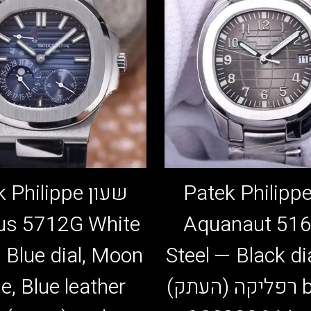
עון Patek Philippe
שעון Philippe
lus 5712G White
Aquanaut 51
 Blue dial, Moon
Steel — Black dia
bracelet רפליקה (העתק)
e, Blue leather