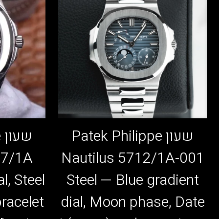
שעון Patek Philippe
ש
67/1A
Nautilus 5712/1A-001
l, Steel
Steel — Blue gradient
dial, Moon phase, Date