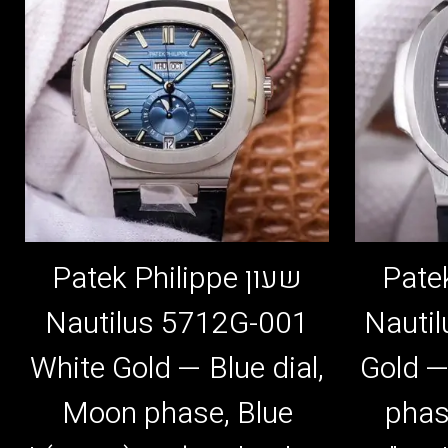
Patek 
שעון Patek Philippe
Nautilus 5712G-001
Nauti
White Gold — Blue dial,
Gold —
Moon phase, Blue
phas