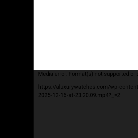
Media error: Format(s) not supported or
https://aluxurywatches.com/wp-content/up-
2025-12-16-at-23.20.09.mp4?_=2