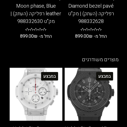
Moon phase, Blue
Diamond bezel pavé
רפליקה (העתק) | מק"ט
leather רפליקה (העתק) |
988332628
מק"ט 988332630
החל מ-
₪
899.00
החל מ-
₪
899.00
למוצר
למוצר
זה
זה
יש
יש
מוצרים משודרגים
מספר
מספר
סוגים.
סוגים.
במבצע
במבצע
ניתן
ניתן
לבחור
לבחור
את
את
האפשרויות
האפשרויות
בעמוד
בעמוד
המוצר
המוצר