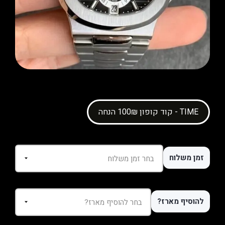
קוד קופון 100₪ הנחה - TIME
זמן משלוח
להוסיף מארז?