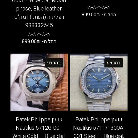
Gold — Blue dial, Moon
phase, Blue leather
החל מ-
₪
899.00
רפליקה (העתק) | מק"ט
למוצר
988332645
זה
יש
החל מ-
₪
899.00
מספר
למוצר
סוגים.
זה
ניתן
במבצע
במבצע
יש
לבחור
מספר
את
סוגים.
האפשרויות
ניתן
בעמוד
לבחור
המוצר
את
האפשרויות
בעמוד
שעון Patek Philippe
שעון Patek Philippe
המוצר
Nautilus 5712G-001
Nautilus 5711/1300A-
White Gold — Blue dial,
001 Steel — Blue dial,