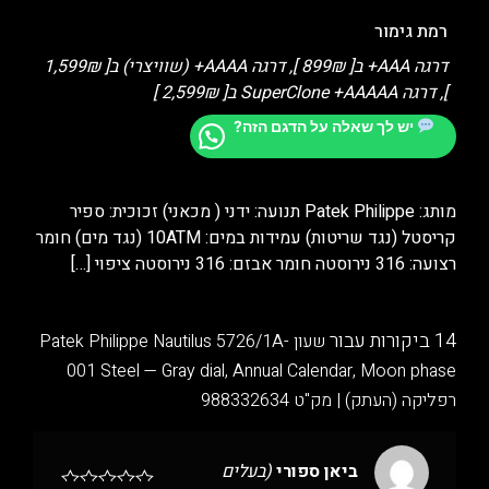
רמת גימור
דרגה AAA+ ב[ 899₪ ], דרגה AAAA+ (שוויצרי) ב[ 1,599₪
], דרגה SuperClone +AAAAA ב[ 2,599₪ ]
יש לך שאלה על הדגם הזה?
מותג: Patek Philippe תנועה: ידני ( מכאני) זכוכית: ספיר
קריסטל (נגד שריטות) עמידות במים: 10ATM (נגד מים) חומר
רצועה: 316 נירוסטה חומר אבזם: 316 נירוסטה ציפוי
[…]
14 ביקורות עבור
שעון Patek Philippe Nautilus 5726/1A-
001 Steel — Gray dial, Annual Calendar, Moon phase
רפליקה (העתק) | מק"ט 988332634
ביאן ספורי
(בעלים