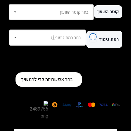
קוטר השעון
ⓘ
רמת גימור
כמות
בחר אפשרויות כדי להמשיך
של
שעון
Patek
Philippe
Nautilus
5726/1A-
001