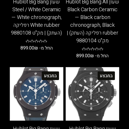
שעון Hublot Big Bang All
שעון Hublot Big Bang
Steel / White Ceramic
Black Carbon Ceramic
— White chronograph,
— Black carbon
chronograph, Black
White rubber רפליקה
rubber רפליקה (העתק) |
(העתק) | מק"ט 9880108
מק"ט 9880104
החל מ-
₪
899.00
החל מ-
₪
899.00
למוצר
זה
למוצר
יש
זה
במבצע
במבצע
מספר
יש
סוגים.
מספר
ניתן
סוגים.
לבחור
ניתן
את
לבחור
האפשרויות
את
בעמוד
האפשרויות
המוצר
בעמוד
שעון Hublot Big Bang
שעון Hublot Big Bang