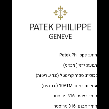
Steel
—
Gray
dial,
Annual
Calendar,
Moon
phase
רפליקה
(העתק)
מותג: Patek Philippe
|
תנועה: ידני ( מכאני)
מק"ט
988332634
זכוכית: ספיר קריסטל (נגד שריטות)
עמידות במים: 10ATM (נגד מים)
חומר רצועה: 316 נירוסטה
חומר אבזם: 316 נירוסטה