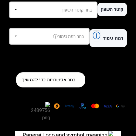
קוטר השעון
ⓘ
רמת גימור
כמות
בחר אפשרויות כדי להמשיך
של
שעון
Panerai
Luminor
Submersible
GMT
Pole2Pole
PAM00719