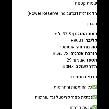
שניות קטנות
מד אנרגיה (Power Reserve Indicator)
מנגנון
קוטר המנגנון:
‎37.8 מ״מ‎
קליבר:
P.9001
סוג מתיחה:
אוטומטי
רזרבת אנרגיה:
‎72 שעות‎
מספר אבנים:
‎29‎
תדר פעולה:
‎4.0Hz‎
פרטים נוספים:
כל החותמות והחריטות
זכוכית ספיר קריסטל נגד שריטות
טבעת קרמית