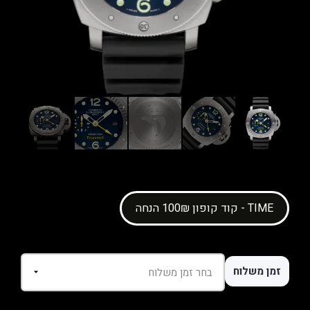
קוד קופון 100₪ הנחה - TIME
זמן משלוח