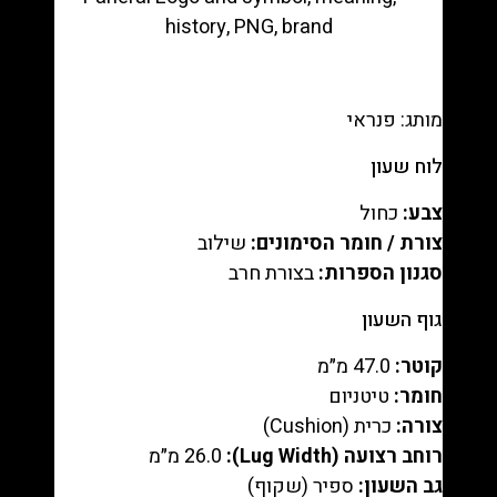
47mm
Titanio
רפליקה
(העתק)
מותג: פנראי
|
מק"ט
לוח שעון
98803353266
צבע:
כחול
צורת / חומר הסימונים:
שילוב
סגנון הספרות:
בצורת חרב
גוף השעון
קוטר:
‎47.0 מ״מ‎
חומר:
טיטניום
צורה:
כרית (Cushion)
רוחב רצועה (Lug Width):
‎26.0 מ״מ‎
גב השעון:
ספיר (שקוף)