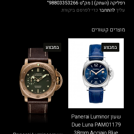
רפליקה (העתק) | מק"ט 98803353266”
עליך
להתחבר
כדי לפרסם ביקורת.
מוצרים קשורים
במבצע
במבצע
שעון Panerai Luminor
Due Luna PAM01179
38mm Acciaio Blue