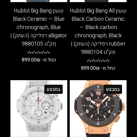
שעון Hublot Big Bang All
שעון Hublot Big Bang
Black Ceramic — Blue
Black Carbon Ceramic
chronograph, Blue
— Black carbon
chronograph, Black
alligator רפליקה (העתק) |
rubber רפליקה (העתק) |
מק"ט 9880105
מק"ט 9880104
החל מ-
₪
899.00
החל מ-
₪
899.00
למוצר
זה
למוצר
יש
זה
במבצע
במבצע
מספר
יש
סוגים.
מספר
ניתן
סוגים.
לבחור
ניתן
את
לבחור
האפשרויות
את
בעמוד
האפשרויות