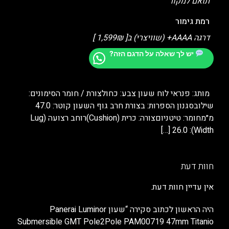
תואם למקור
רמת גימור
דרגה AAAA+ (שוויצרי) ב[ 1,599₪ ]
יש לך שאלה על הדגם הזה?
מותג: פנראי לוח שעון צבע: כחולצורת / חומר הסימונים:
שילובסגנון הספרות: בצורת חרב גוף השעון קוטר: ‎47.0
מ״מ‎חומר: טיטניוםצורה: כרית (Cushion)רוחב רצועה (Lug
[…]
Width): ‎26.0
חוות דעת
אין עדיין חוות דעת.
היה הראשון לכתוב סקירה “שעון Panerai Luminor
Submersible GMT Pole2Pole PAM00719 47mm Titanio