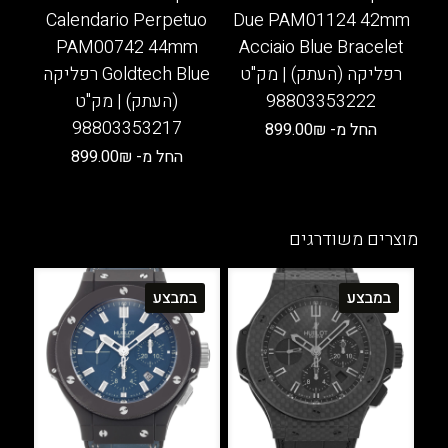
Calendario Perpetuo
Due PAM01124 42mm
PAM00742 44mm
Acciaio Blue Bracelet
רפליקה (העתק) | מק"ט
Goldtech Blue רפליקה
98803353222
(העתק) | מק"ט
98803353217
החל מ-
₪
899.00
החל מ-
₪
899.00
למוצר
זה
למוצר
יש
זה
מספר
יש
מוצרים משודרגים
סוגים.
מספר
ניתן
סוגים.
במבצע
במבצע
לבחור
ניתן
את
לבחור
האפשרויות
את
בעמוד
האפשרויות
המוצר
בעמוד
המוצר