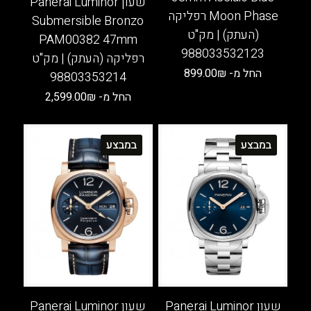
שעון Panerai Luminor
Moon Phase רפליקה
Submersible Bronzo
(העתק) | מק"ט
PAM00382 47mm
988033532123
רפליקה (העתק) | מק"ט
החל מ-
₪
899.00
98803353214
למוצר
החל מ-
₪
2,599.00
זה
למוצר
יש
זה
מספר
במבצע
במבצע
יש
סוגים.
מספר
ניתן
סוגים.
לבחור
ניתן
את
לבחור
האפשרויות
את
בעמוד
האפשרויות
המוצר
בעמוד
המוצר
שעון Panerai Luminor
שעון Panerai Luminor