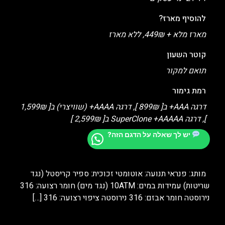
להוסיף מארז?
מארז מלא + 449₪, ללא מארז
קוטר השעון
תואם למקור
רמת גימור
דרגה AAA+ ב[ 899₪ ], דרגה AAAA+ (שוויצרי) ב[ 1,599₪
], דרגה SuperClone +AAAAA ב[ 2,599₪ ]
יש לך שאלה על הדגם הזה?
מותג: פנראי תנועה: אוטומטי זכוכית: ספיר קריסטל (נגד
שריטות) עמידות במים: 10ATM (נגד מים) חומר רצועה: 316
נירוסטה חומר אבזם: 316 נירוסטה ציפוי רצועה: 316
[…]