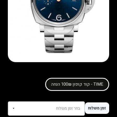
קוד קופון 100₪ הנחה - TIME
זמן משלוח