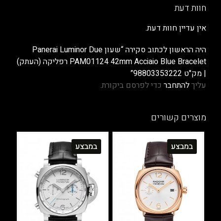
חוות דעת
אין עדיין חוות דעת.
היה הראשון לכתוב סקירה “שעון Panerai Luminor Due
PAM01124 42mm Acciaio Blue Bracelet רפליקה (העתק)
| מק"ט 98803353222”
עליך
להתחבר
כדי לפרסם ביקורת.
מוצרים קשורים
במבצע
במבצע