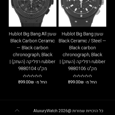
ניתן
סוגים.
לבחור
ניתן
את
לבחור
האפשרויות
את
בעמוד
האפשרויות
המוצר
בעמוד
שעון Hublot Big Bang
שעון Hublot Big Bang All
המוצר
Black Carbon Ceramic
Black Ceramic / Steel —
— Black carbon
Black carbon
chronograph, Black
chronograph, Black
rubber רפליקה (העתק) |
rubber רפליקה (העתק) |
מק"ט 9880106
מק"ט 9880104
החל מ-
₪
899.00
החל מ-
₪
899.00
למוצר
למוצר
זה
זה
יש
יש
מספר
מספר
כל הזכויות שמורות @AluxuryWatch 2026
סוגים.
סוגים.