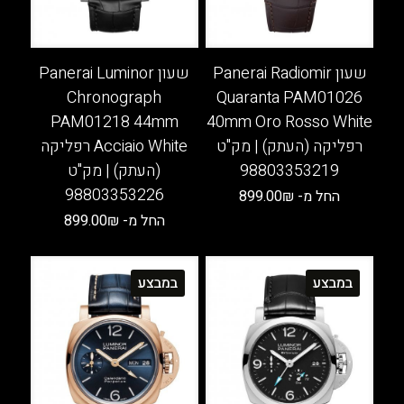
שעון Panerai Radiomir
שעון Panerai Luminor
Chronograph
Quaranta PAM01026
PAM01218 44mm
40mm Oro Rosso White
רפליקה (העתק) | מק"ט
Acciaio White רפליקה
98803353219
(העתק) | מק"ט
98803353226
החל מ-
₪
899.00
החל מ-
₪
899.00
למוצר
זה
למוצר
יש
זה
במבצע
במבצע
מספר
יש
סוגים.
מספר
ניתן
סוגים.
לבחור
ניתן
את
לבחור
האפשרויות
את