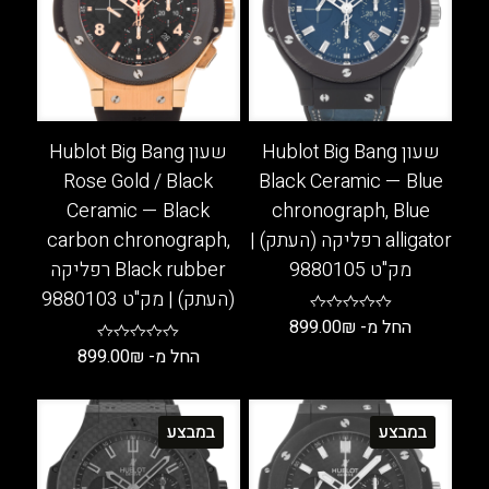
האפשרויות
את
בעמוד
האפשרויות
המוצר
בעמוד
המוצר
שעון Hublot Big Bang
שעון Hublot Big Bang
Rose Gold / Black
Black Ceramic — Blue
Ceramic — Black
chronograph, Blue
alligator רפליקה (העתק) |
carbon chronograph,
מק"ט 9880105
Black rubber רפליקה
(העתק) | מק"ט 9880103
החל מ-
₪
899.00
החל מ-
₪
899.00
למוצר
זה
למוצר
יש
זה
במבצע
במבצע
מספר
יש
סוגים.
מספר