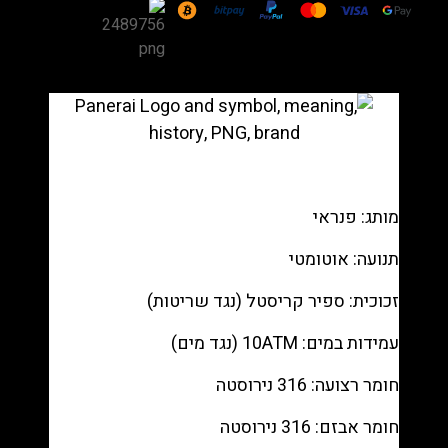
Luminor
Due
PAM01124
42mm
Acciaio
Blue
Bracelet
רפליקה
(העתק)
מותג: פנראי
|
מק"ט
תנועה: אוטומטי
98803353222
זכוכית: ספיר קריסטל (נגד שריטות)
עמידות במים: 10ATM (נגד מים)
חומר רצועה: 316 נירוסטה
חומר אבזם: 316 נירוסטה