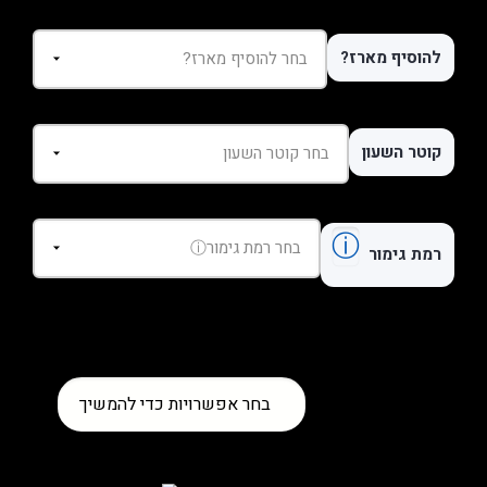
להוסיף מארז?
קוטר השעון
ⓘ
רמת גימור
כמות
בחר אפשרויות כדי להמשיך
של
שעון
Panerai