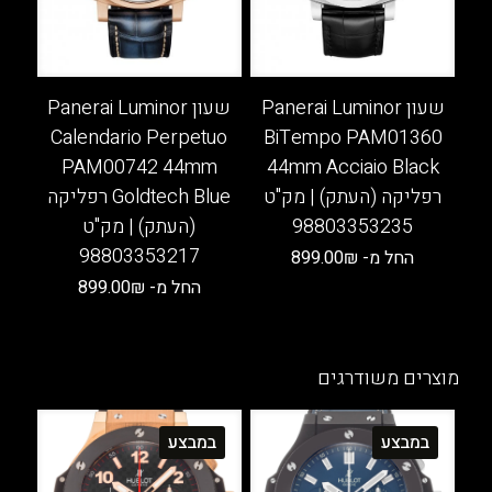
בעמוד
האפשרויות
המוצר
בעמוד
המוצר
שעון Panerai Luminor
שעון Panerai Luminor
Calendario Perpetuo
BiTempo PAM01360
PAM00742 44mm
44mm Acciaio Black
רפליקה (העתק) | מק"ט
Goldtech Blue רפליקה
98803353235
(העתק) | מק"ט
98803353217
החל מ-
₪
899.00
החל מ-
₪
899.00
למוצר
זה
למוצר
יש
זה
מספר
יש
מוצרים משודרגים
סוגים.
מספר
ניתן
סוגים.
במבצע
במבצע
לבחור
ניתן
את
לבחור