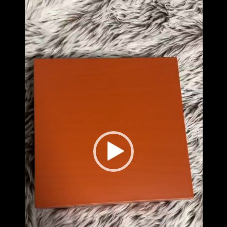
וידאו