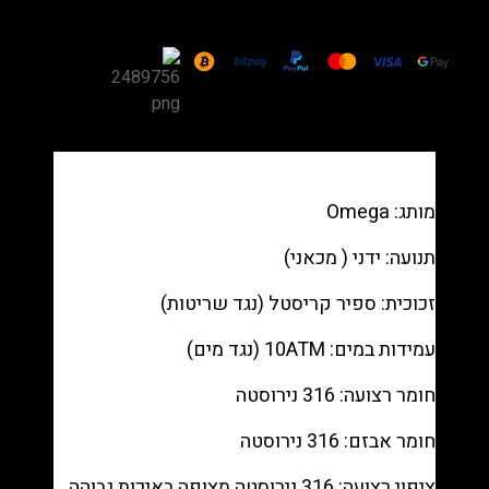
שעון
Omega
Globemaster
Co-
Axial
Steel
Silver
Bracelet
מותג: Omega
רפליקה
(העתק)
תנועה: ידני ( מכאני)
|
מק"ט
זכוכית: ספיר קריסטל (נגד שריטות)
9880408
עמידות במים: 10ATM (נגד מים)
חומר רצועה: 316 נירוסטה
חומר אבזם: 316 נירוסטה
ציפוי רצועה: 316 נירוסטה מצופה באיכות גבוהה