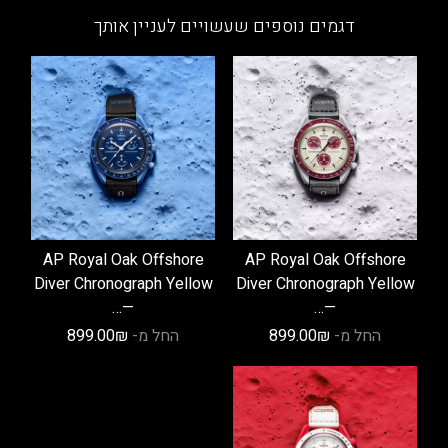
מספר
מספר
דגמים נוספים שעשויים לעניין אותך
סוגים.
סוגים.
ניתן
ניתן
לבחור
לבחור
את
את
האפשרויות
האפשרויות
בעמוד
בעמוד
המוצר
המוצר
AP Royal Oak Offshore
AP Royal Oak Offshore
Diver Chronograph Yellow
Diver Chronograph Yellow
—…
—…
החל מ-
₪
899.00
החל מ-
₪
899.00