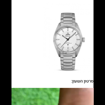
סרטון השעון:
נגן
וידאו