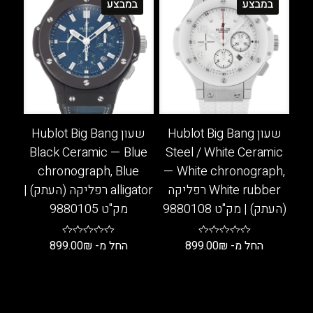
במבצע
במבצע
יש
יש
מספר
מספר
סוגים.
סוגים.
ניתן
ניתן
לבחור
לבחור
את
את
האפשרויות
האפשרויות
בעמוד
בעמוד
שעון Hublot Big Bang
שעון Hublot Big Bang
המוצר
המוצר
Black Ceramic — Blue
Steel / White Ceramic
chronograph, Blue
— White chronograph,
White rubber רפליקה
alligator רפליקה (העתק) |
(העתק) | מק"ט 9880108
מק"ט 9880105
החל מ-
₪
899.00
החל מ-
₪
899.00
למוצר
למוצר
זה
זה
יש
יש