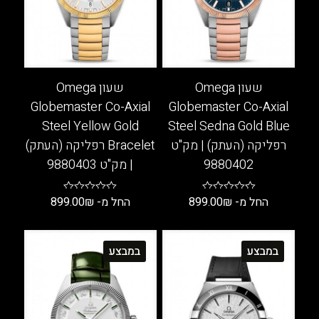
שעון Omega
שעון Omega
Globemaster Co-Axial
Globemaster Co-Axial
Steel Yellow Gold
Steel Sedna Gold Blue
רפליקה (העתק) | מק"ט
Bracelet רפליקה (העתק)
9880402
| מק"ט 9880403
החל מ-
₪
899.00
החל מ-
₪
899.00
למוצר
למוצר
זה
זה
במבצע
במבצע
יש
יש
מספר
מספר
סוגים.
סוגים.
ניתן
ניתן