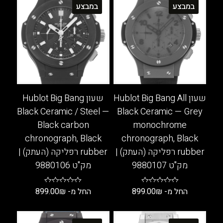
במבצע
במבצע
ניתן
ניתן
לבחור
לבחור
את
את
האפשרויות
האפשרויות
בעמוד
בעמוד
המוצר
המוצר
שעון Hublot Big Bang All
שעון Hublot Big Bang
Black Ceramic / Steel —
Black Ceramic — Grey
Black carbon
monochrome
chronograph, Black
chronograph, Black
rubber רפליקה (העתק) |
rubber רפליקה (העתק) |
מק"ט 9880107
מק"ט 9880106
החל מ-
₪
899.00
החל מ-
₪
899.00
למוצר
למוצר
זה
זה