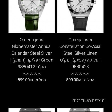
לבחור
לבחור
את
את
האפשרויות
האפשרויות
בעמוד
בעמוד
המוצר
המוצר
שעון Omega
שעון Omega
Globemaster Annual
Constellation Co-Axial
Calendar Steel Silver
Steel Silver Linen
רפליקה (העתק) | מק"ט
Green רפליקה (העתק) |
9880423
מק"ט 9880412
החל מ-
₪
899.00
החל מ-
₪
899.00
למוצר
למוצר
זה
זה
יש
יש
מוצרים משודרגים
מספר
מספר
סוגים.
סוגים.