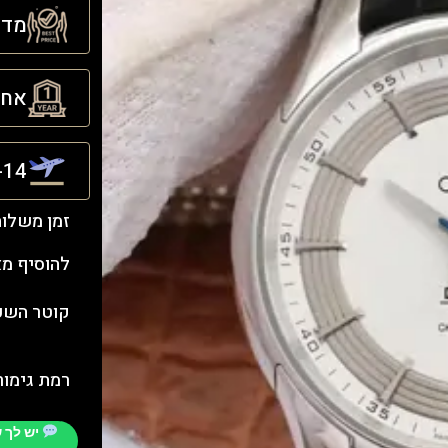
מדינ
אחריו
21-14 ימ
זמן משלו
להוסיף מ
קוטר השעו
רמת גימור
יש לך 