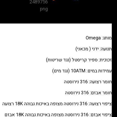
Ville
Co-
Axial
Chronometer
Steel
מותג: Omega
Silver
Concentric
תנועה: ידני ( מכאני)
רפליקה
זכוכית: ספיר קריסטל (נגד שריטות)
(העתק)
|
עמידות במים: 10ATM (נגד מים)
מק"ט
חומר רצועה: 316 נירוסטה
98812635
חומר אבזם: 316 נירוסטה
ציפוי רצועה: 316 נירוסטה מצופה באיכות גבוהה 18K רצועה
ציפוי אבזם: 316 נירוסטה מצופה באיכות גבוהה 18K אבזם