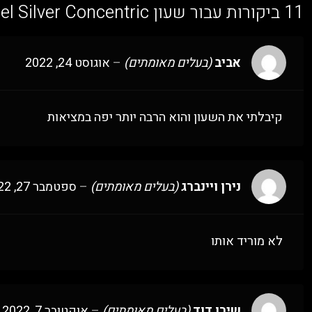
11 ביקורות עבור
שעון Omega De Ville Co-Axial Chronometer Steel Silver Concentric רפליקה (העתק) | מק"ט 98812635
אביב
(בעלים מאומתים)
–
אוגוסט 24, 2022
קיבלתי את השעון והוא הרבה יותר יפה במציאות
נירן ויינברג
(בעלים מאומתים)
–
ספטמבר 27, 2022
לא מוריד אותו
שירן דוד
(בעלים מאומתים)
–
אוקטובר 7, 2022