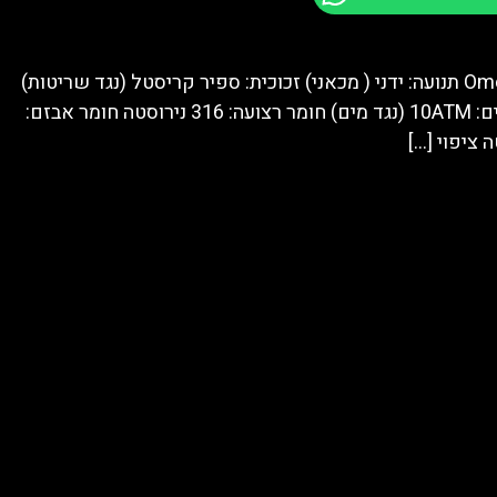
מותג: Omega תנועה: ידני ( מכאני) זכוכית: ספיר קריסטל (נגד שריטות)
עמידות במים: 10ATM (נגד מים) חומר רצועה: 316 נירוסטה חומר אבזם:
[…]