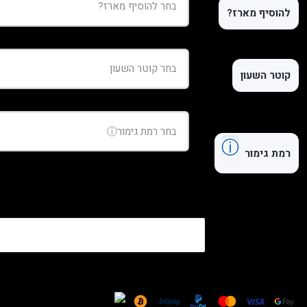
להוסיף מארז?
קוטר השעון
ⓘ
רמת גימור
כמות
של
שעון
Omega
De