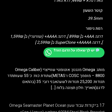
מארז מלא + 449₪, ללא מארז
קוטר השעון
39.5mm
רמת גימור
דרגה AAA+ ב[ 899₪ ], דרגה AAAA+ (שוויצרי) ב[ 1,599₪
], דרגה SuperClone +AAAAA ב[ 2,599₪ ]
יש לך שאלה על הדגם הזה?
מותג: Omega מנגנון: אוטומטי שווייצרי (Omega Caliber
8800 – מוסמך COSC ו־METAS)עתודת כוח: כ־55 שעותתדר
תנודות: 25,200 תנודות לשעהאבני רובי: 35 (בהתאם
לדגם)תאריך: חלון תצוגה בלוח
[…]
17 ביקורות עבור
שעון Omega Seamaster Planet Ocean