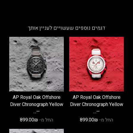
למוצר
יש
זה
מספר
יש
סוגים.
מספר
דגמים נוספים שעשויים לעניין אותך
ניתן
סוגים.
לבחור
ניתן
את
לבחור
האפשרויות
את
בעמוד
האפשרויות
המוצר
בעמוד
המוצר
AP Royal Oak Offshore
AP Royal Oak Offshore
Diver Chronograph Yellow
Diver Chronograph Yellow
—…
—…
החל מ-
₪
899.00
החל מ-
₪
899.00