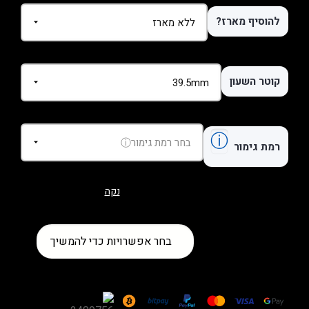
להוסיף מארז?
קוטר השעון
ⓘ
רמת גימור
נקה
כמות
בחר אפשרויות כדי להמשיך
של
שעון
Omega
Seamaster