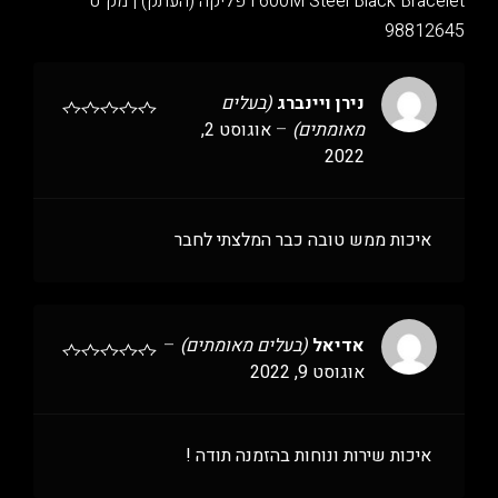
600M Steel Black Bracelet רפליקה (העתק) | מק"ט
98812645
נירן ויינברג
(בעלים
מאומתים)
–
אוגוסט 2,
2022
איכות ממש טובה כבר המלצתי לחבר
אדיאל
(בעלים מאומתים)
–
אוגוסט 9, 2022
איכות שירות ונוחות בהזמנה תודה !