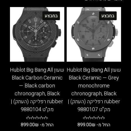
סוגים.
מספר
ניתן
סוגים.
במבצע
במבצע
לבחור
ניתן
את
לבחור
האפשרויות
את
בעמוד
האפשרויות
המוצר
בעמוד
המוצר
שעון Hublot Big Bang All
שעון Hublot Big Bang All
Black Carbon Ceramic
Black Ceramic — Grey
— Black carbon
monochrome
chronograph, Black
chronograph, Black
rubber רפליקה (העתק) |
rubber רפליקה (העתק) |
מק"ט 9880107
מק"ט 9880104
החל מ-
₪
899.00
החל מ-
₪
899.00