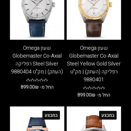
שעון Omega
שעון Omega
Globemaster Co-Axial
Globemaster Co-Axial
Steel Yellow Gold Silver
Steel Silver רפליקה
רפליקה (העתק) | מק"ט
(העתק) | מק"ט 9880404
9880401
החל מ-
₪
899.00
החל מ-
₪
899.00
למוצר
זה
למוצר
יש
זה
במבצע
במבצע
מספר
יש
סוגים.
מספר