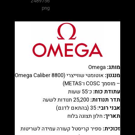
Planet
Ocean
600M
Steel
Black
Bracelet
רפליקה
(העתק)
|
מותג:
Omega
מק"ט
מנגנון:
אוטומטי שווייצרי (Omega Caliber 8800
98812645
– מוסמך COSC ו־METAS)
עתודת כוח:
כ־55 שעות
תדר תנודות:
25,200 תנודות לשעה
אבני רובי:
35 (בהתאם לדגם)
תאריך:
חלון תצוגה בלוח
זכוכית:
ספיר קריסטל קעורה עמידה לשריטות