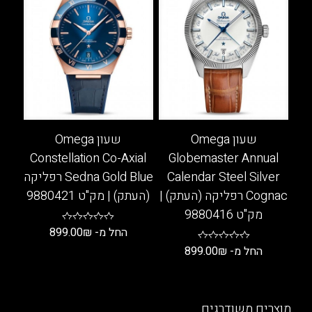
ניתן
סוגים.
לבחור
ניתן
את
לבחור
האפשרויות
את
בעמוד
האפשרויות
המוצר
בעמוד
המוצר
שעון Omega
שעון Omega
Constellation Co-Axial
Globemaster Annual
Calendar Steel Silver
Sedna Gold Blue רפליקה
Cognac רפליקה (העתק) |
(העתק) | מק"ט 9880421
מק"ט 9880416
החל מ-
₪
899.00
החל מ-
₪
899.00
למוצר
זה
למוצר
יש
זה
מספר
יש
מוצרים משודרגים