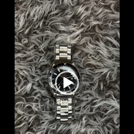
וידאו