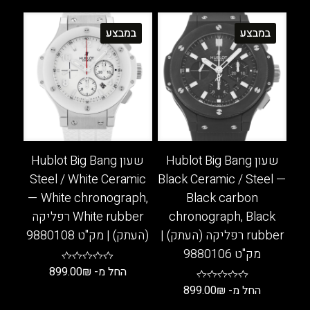
למוצר
למוצר
זה
זה
במבצע
במבצע
יש
יש
מספר
מספר
סוגים.
סוגים.
ניתן
ניתן
לבחור
לבחור
את
את
האפשרויות
האפשרויות
בעמוד
בעמוד
שעון Hublot Big Bang
שעון Hublot Big Bang
המוצר
המוצר
Steel / White Ceramic
Black Ceramic / Steel —
— White chronograph,
Black carbon
chronograph, Black
White rubber רפליקה
rubber רפליקה (העתק) |
(העתק) | מק"ט 9880108
מק"ט 9880106
החל מ-
₪
899.00
החל מ-
₪
899.00
למוצר
זה