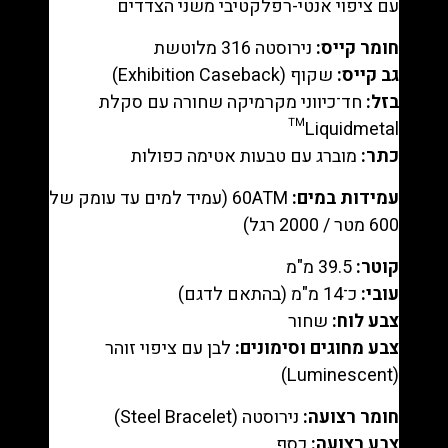
עם ציפוי אנטי-רפלקטיבי משני הצדדים
חומר קייס:
נירוסטה 316 מלוטשת
גב קייס:
שקוף (Exhibition Caseback)
בזל:
חד־כיווני מקרמיקה שחורה עם סקלת
Liquidmetal™
כתר:
מוברג עם טבעות אטימה כפולות
עמידות במים:
60ATM (עמיד למים עד עומק של
600 מטר / 2000 רגל)
קוטר:
39.5 מ"מ
עובי:
כ־14 מ"מ (בהתאם לדגם)
צבע לוח:
שחור
צבע מחוגים וסימונים:
לבן עם ציפוי זוהר
(Luminescent)
חומר רצועה:
נירוסטה (Steel Bracelet)
צבע רצועה:
כסף