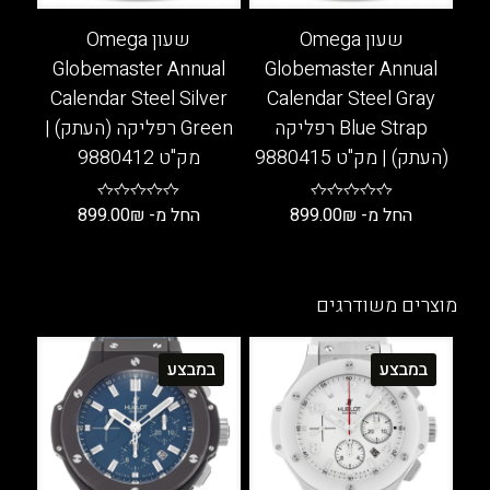
שעון Omega
שעון Omega
Globemaster Annual
Globemaster Annual
Calendar Steel Silver
Calendar Steel Gray
Blue Strap רפליקה
Green רפליקה (העתק) |
(העתק) | מק"ט 9880415
מק"ט 9880412
החל מ-
₪
899.00
החל מ-
₪
899.00
למוצר
למוצר
זה
זה
יש
יש
מוצרים משודרגים
מספר
מספר
סוגים.
סוגים.
במבצע
במבצע
ניתן
ניתן
לבחור
לבחור
את
את
האפשרויות
האפשרויות
בעמוד
בעמוד