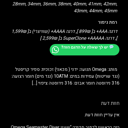
28mm, 34mm, 36mm, 38mm, 40mm, 41mm, 42mm,
43mm, 44mm, 45mm
רמת גימור
דרגה AAA+ ב[ 899₪ ], דרגה AAAA+ (שוויצרי) ב[ 1,599₪
], דרגה SuperClone +AAAAA ב[ 2,599₪ ]
יש לך שאלה על הדגם הזה?
מותג: Omega תנועה: ידני ( מכאני) זכוכית: ספיר קריסטל
(נגד שריטות) עמידות במים: 10ATM (נגד מים) חומר רצועה:
316 נירוסטה חומר אבזם: 316 נירוסטה ציפוי
[…]
חוות דעת
אין עדיין חוות דעת.
היה הראשון לכתוב סקירה “שעון Omega Seamaster Diver