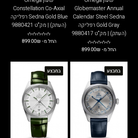
שעון Omega
שעון Omega
Constellation Co-Axial
Globemaster Annual
Calendar Steel Sedna
Sedna Gold Blue רפליקה
Gold Gray רפליקה
(העתק) | מק"ט 9880421
(העתק) | מק"ט 9880417
החל מ-
₪
899.00
החל מ-
₪
899.00
למוצר
זה
למוצר
יש
זה
במבצע
במבצע
מספר
יש
סוגים.
מספר
ניתן
סוגים.
לבחור
ניתן
את
לבחור
האפשרויות
את
בעמוד
האפשרויות
המוצר
בעמוד
המוצר