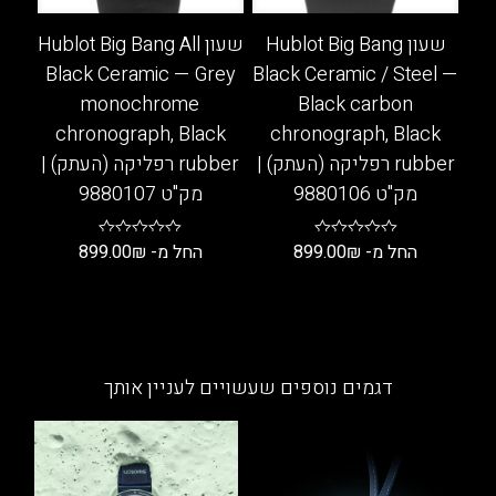
האפשרויות
האפשרויות
בעמוד
בעמוד
שעון Hublot Big Bang
שעון Hublot Big Bang All
המוצר
המוצר
Black Ceramic — Grey
Black Ceramic / Steel —
monochrome
Black carbon
chronograph, Black
chronograph, Black
rubber רפליקה (העתק) |
rubber רפליקה (העתק) |
מק"ט 9880106
מק"ט 9880107
החל מ-
₪
899.00
החל מ-
₪
899.00
למוצר
למוצר
זה
זה
יש
יש
מספר
מספר
דגמים נוספים שעשויים לעניין אותך
סוגים.
סוגים.
ניתן
ניתן
לבחור
לבחור
את
את