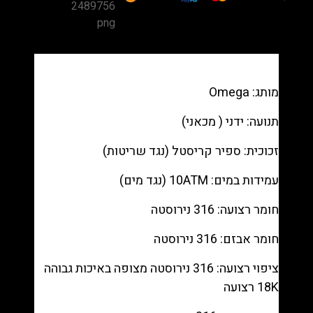
Diver
300M
007
No
Time
מותג: Omega
to
Die
תנועה: ידני ( מכאני)
Titanium
Mesh
זכוכית: ספיר קריסטל (נגד שריטות)
רפליקה
עמידות במים: 10ATM (נגד מים)
(העתק)
|
חומר רצועה: 316 נירוסטה
מק"ט
98812523829
חומר אבזם: 316 נירוסטה
ציפוי רצועה: 316 נירוסטה מצופה באיכות גבוהה
18K רצועה