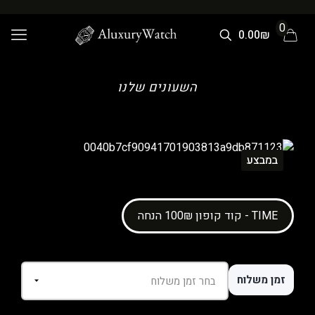
0
0.00₪
השעונים שלנו
במבצע
קוד קופון 100₪ הנחה - TIME
זמן משלוח