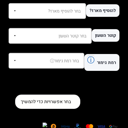
להוסיף מארז?
קוטר השעון
ⓘ
רמת גימור
כמות
בחר אפשרויות כדי להמשיך
של
שעון
Omega
Seamaster