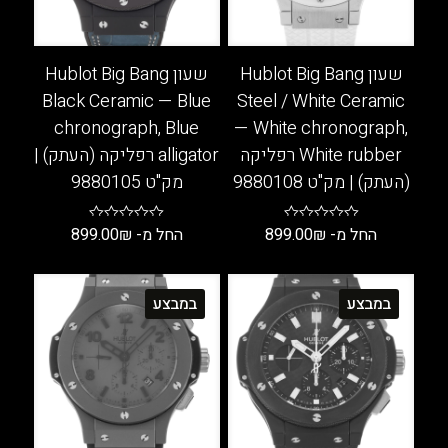
המוצר
המוצר
שעון Hublot Big Bang
שעון Hublot Big Bang
Black Ceramic — Blue
Steel / White Ceramic
chronograph, Blue
— White chronograph,
White rubber רפליקה
alligator רפליקה (העתק) |
(העתק) | מק"ט 9880108
מק"ט 9880105
החל מ-
₪
899.00
החל מ-
₪
899.00
למוצר
למוצר
זה
זה
במבצע
במבצע
יש
יש
מספר
מספר
סוגים.
סוגים.
ניתן
ניתן
לבחור
לבחור
את
את