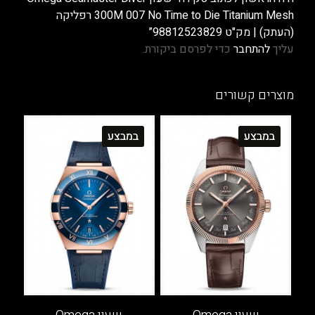
300M 007 No Time to Die Titanium Mesh רפליקה
(העתק) | מק"ט 98812523829”
עליך
להתחבר
כדי לפרסם ביקורת.
מוצרים קשורים
במבצע
במבצע