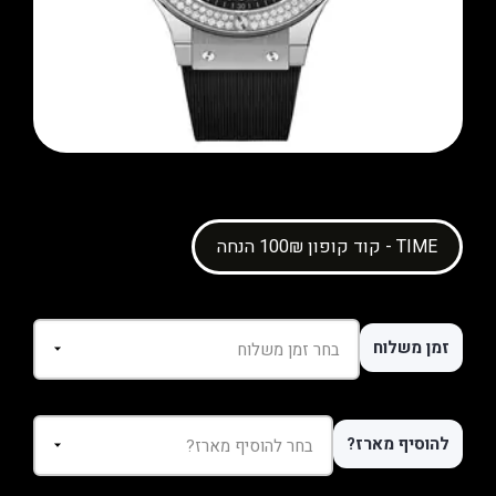
קוד קופון 100₪ הנחה - TIME
זמן משלוח
להוסיף מארז?