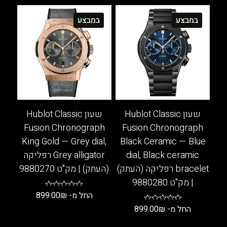
למוצר
יש
זה
במבצע
במבצע
מספר
יש
סוגים.
מספר
ניתן
סוגים.
לבחור
ניתן
את
לבחור
האפשרויות
את
בעמוד
האפשרויות
המוצר
בעמוד
שעון Hublot Classic
שעון Hublot Classic
המוצר
Fusion Chronograph
Fusion Chronograph
King Gold — Grey dial,
Black Ceramic — Blue
dial, Black ceramic
Grey alligator רפליקה
bracelet רפליקה (העתק)
(העתק) | מק"ט 9880270
| מק"ט 9880280
החל מ-
₪
899.00
החל מ-
₪
899.00
למוצר
זה
למוצר