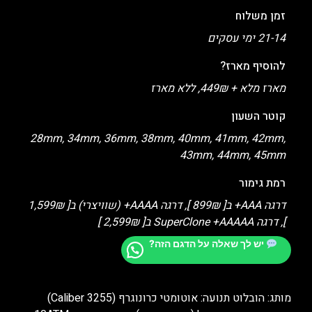
זמן משלוח
21-14 ימי עסקים
להוסיף מארז?
מארז מלא + 449₪, ללא מארז
קוטר השעון
28mm, 34mm, 36mm, 38mm, 40mm, 41mm, 42mm,
43mm, 44mm, 45mm
רמת גימור
דרגה AAA+ ב[ 899₪ ], דרגה AAAA+ (שוויצרי) ב[ 1,599₪
], דרגה SuperClone +AAAAA ב[ 2,599₪ ]
יש לך שאלה על הדגם הזה?
מותג: הובלוט תנועה: אוטומטי כרונוגרף (Caliber 3255)