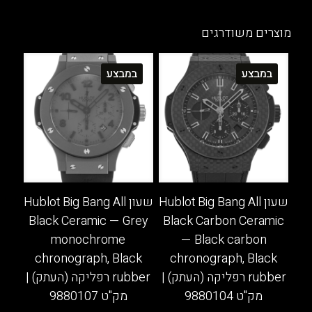
יש
זה
מספר
יש
מוצרים משודרגים
סוגים.
מספר
ניתן
סוגים.
במבצע
במבצע
לבחור
ניתן
את
לבחור
האפשרויות
את
בעמוד
האפשרויות
המוצר
בעמוד
המוצר
שעון Hublot Big Bang All
שעון Hublot Big Bang All
Black Ceramic — Grey
Black Carbon Ceramic
monochrome
— Black carbon
chronograph, Black
chronograph, Black
rubber רפליקה (העתק) |
rubber רפליקה (העתק) |
מק"ט 9880104
מק"ט 9880107