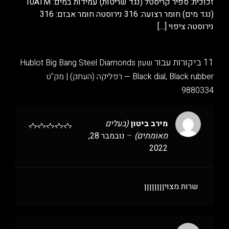
זכוכית: ספיר קריסטל (נגד שריטות) עמידות במים: 10ATM
(נגד מים) חומר רצועה: 316 נירוסטה חומר אבזם: 316
נירוסטה ציפוי
[…]
11 ביקורות עבור
שעון Hublot Big Bang Steel Diamonds
— Black dial, Black rubber רפליקה (העתק) | מק"ט
9880334
מירב ביטון
(בעלים
מאומתים)
–
נובמבר 28,
2022
שרות מצויןןןןןןןן