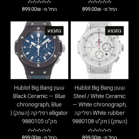
החל מ-
₪
899.00
החל מ-
₪
899.00
למוצר
למוצר
זה
זה
במבצע
במבצע
יש
יש
מספר
מספר
סוגים.
סוגים.
ניתן
ניתן
לבחור
לבחור
את
את
האפשרויות
האפשרויות
בעמוד
בעמוד
שעון Hublot Big Bang
שעון Hublot Big Bang
המוצר
המוצר
Black Ceramic — Blue
Steel / White Ceramic
chronograph, Blue
— White chronograph,
White rubber רפליקה
alligator רפליקה (העתק) |
(העתק) | מק"ט 9880108
מק"ט 9880105
החל מ-
₪
899.00
החל מ-
₪
899.00