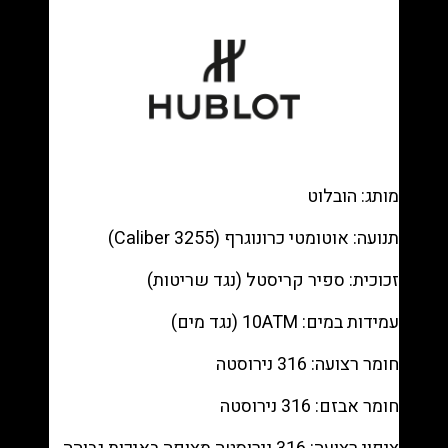
—
Black
dial,
Black
rubber
רפליקה
(העתק)
|
מותג: הובלוט
מק"ט
9880334
תנועה: אוטומטי כרונוגרף (Caliber 3255)
זכוכית: ספיר קריסטל (נגד שריטות)
עמידות במים: 10ATM (נגד מים)
חומר רצועה: 316 נירוסטה
חומר אבזם: 316 נירוסטה