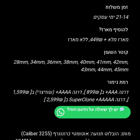
זמן משלוח
21-14 ימי עסקים
להוסיף מארז?
מארז מלא + 449₪, ללא מארז
קוטר השעון
28mm, 34mm, 36mm, 38mm, 40mm, 41mm, 42mm,
43mm, 44mm, 45mm
רמת גימור
דרגה AAA+ ב[ 899₪ ], דרגה AAAA+ (שוויצרי) ב[ 1,599₪
], דרגה SuperClone +AAAAA ב[ 2,599₪ ]
יש לך שאלה על הדגם הזה?
מותג: הובלוט תנועה: אוטומטי כרונוגרף (Caliber 3255)