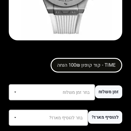
קוד קופון 100₪ הנחה - TIME
זמן משלוח
להוסיף מארז?