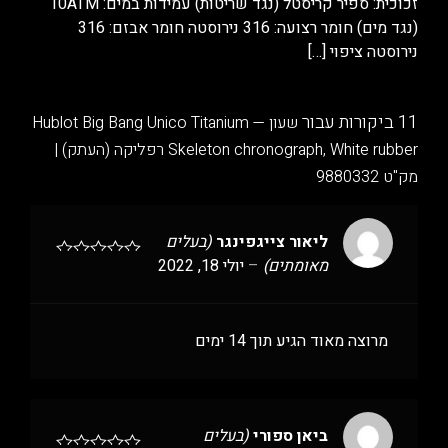
זכוכית: ספיר קריסטל (נגד שריטות) עמידות במים: 10ATM
(נגד מים) חומר רצועה: 316 נירוסטה חומר אבזם: 316
נירוסטה ציפוי
[…]
11 ביקורות עבור
שעון Hublot Big Bang Unico Titanium —
Skeleton chronograph, White rubber רפליקה (העתק) |
מק"ט 9880332
ליאור צייגפינגר
(בעלים
מאומתים)
–
יולי 18, 2022
מרוצה מאוד הגיע תוך 14 ימים
ביאן ספורי
(בעלים