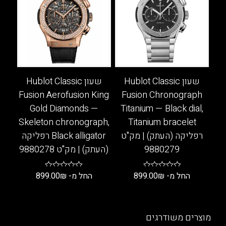
סוגים.
מספר
ניתן
סוגים.
לבחור
ניתן
את
לבחור
האפשרויות
את
בעמוד
האפשרויות
המוצר
בעמוד
שעון Hublot Classic
שעון Hublot Classic
המוצר
Fusion Aerofusion King
Fusion Chronograph
Gold Diamonds —
Titanium — Black dial,
Skeleton chronograph,
Titanium bracelet
רפליקה (העתק) | מק"ט
Black alligator רפליקה
9880279
(העתק) | מק"ט 9880278
החל מ-
₪
899.00
החל מ-
₪
899.00
למוצר
למוצר
זה
זה
יש
יש
מוצרים משודרגים