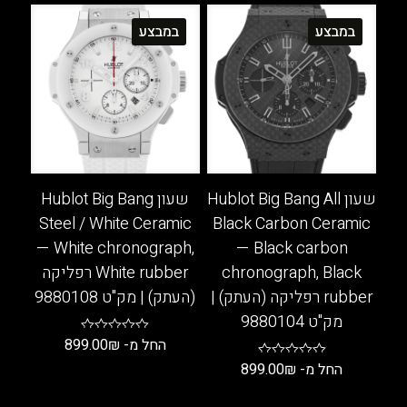
זה
זה
במבצע
במבצע
יש
יש
מספר
מספר
סוגים.
סוגים.
ניתן
ניתן
לבחור
לבחור
את
את
האפשרויות
האפשרויות
בעמוד
בעמוד
שעון Hublot Big Bang All
שעון Hublot Big Bang
המוצר
המוצר
Steel / White Ceramic
Black Carbon Ceramic
— White chronograph,
— Black carbon
chronograph, Black
White rubber רפליקה
rubber רפליקה (העתק) |
(העתק) | מק"ט 9880108
מק"ט 9880104
החל מ-
₪
899.00
החל מ-
₪
899.00
למוצר
זה
למוצר