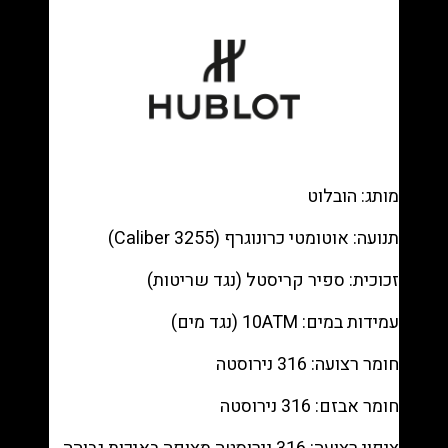
—
Skeleton
chronograph,
White
rubber
רפליקה
(העתק)
|
מותג: הובלוט
מק"ט
9880332
תנועה: אוטומטי כרונוגרף (Caliber 3255)
זכוכית: ספיר קריסטל (נגד שריטות)
עמידות במים: 10ATM (נגד מים)
חומר רצועה: 316 נירוסטה
חומר אבזם: 316 נירוסטה