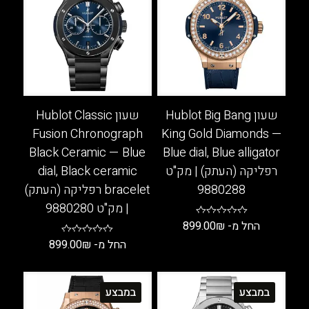
שעון Hublot Big Bang
שעון Hublot Classic
Fusion Chronograph
King Gold Diamonds —
Black Ceramic — Blue
Blue dial, Blue alligator
רפליקה (העתק) | מק"ט
dial, Black ceramic
9880288
bracelet רפליקה (העתק)
| מק"ט 9880280
החל מ-
₪
899.00
החל מ-
₪
899.00
למוצר
זה
למוצר
יש
זה
במבצע
במבצע
מספר
יש