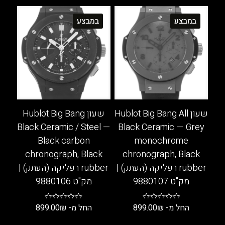
מספר
מספר
סוגים.
סוגים.
במבצע
במבצע
ניתן
ניתן
לבחור
לבחור
את
את
האפשרויות
האפשרויות
בעמוד
בעמוד
המוצר
המוצר
שעון Hublot Big Bang All
שעון Hublot Big Bang
Black Ceramic / Steel —
Black Ceramic — Grey
Black carbon
monochrome
chronograph, Black
chronograph, Black
rubber רפליקה (העתק) |
rubber רפליקה (העתק) |
מק"ט 9880107
מק"ט 9880106
החל מ-
₪
899.00
החל מ-
₪
899.00
למוצר
למוצר