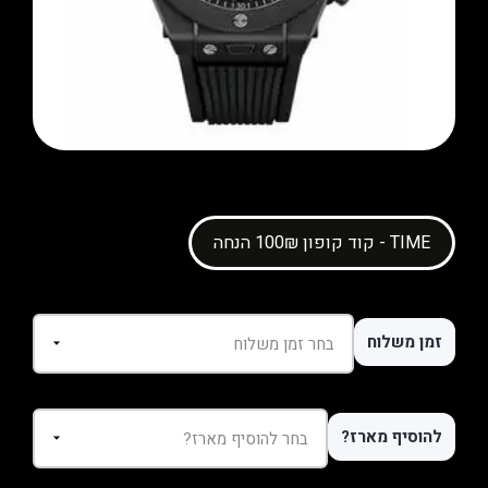
קוד קופון 100₪ הנחה - TIME
זמן משלוח
להוסיף מארז?