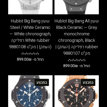
המוצר
בעמוד
המוצר
שעון Hublot Big Bang All
שעון Hublot Big Bang
Steel / White Ceramic
Black Ceramic — Grey
— White chronograph,
monochrome
chronograph, Black
White rubber רפליקה
rubber רפליקה (העתק) |
(העתק) | מק"ט 9880108
מק"ט 9880107
החל מ-
₪
899.00
החל מ-
₪
899.00
למוצר
זה
למוצר
יש
זה
במבצע
במבצע
מספר
יש
סוגים.
מספר
ניתן
סוגים.
לבחור
ניתן
את