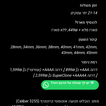
זמן משלוח
21-14 ימי עסקים
להוסיף מארז?
מארז מלא + 449₪, ללא מארז
קוטר השעון
28mm, 34mm, 36mm, 38mm, 40mm, 41mm, 42mm,
43mm, 44mm, 45mm
רמת גימור
דרגה AAA+ ב[ 899₪ ], דרגה AAAA+ (שוויצרי) ב[ 1,599₪
], דרגה SuperClone +AAAAA ב[ 2,599₪ ]
יש לך שאלה על הדגם הזה?
מותג: הובלוט תנועה: אוטומטי כרונוגרף (Caliber 3255)