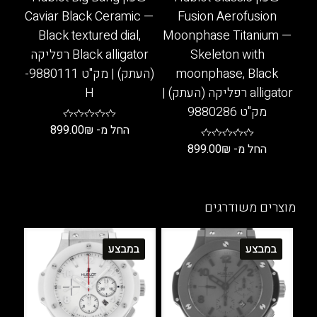
המוצר
Caviar Black Ceramic —
Fusion Aerofusion
Black textured dial,
Moonphase Titanium —
Skeleton with
Black alligator רפליקה
moonphase, Black
(העתק) | מק"ט 9880111-
alligator רפליקה (העתק) |
H
מק"ט 9880286
החל מ-
₪
899.00
החל מ-
₪
899.00
למוצר
זה
למוצר
יש
זה
מספר
יש
מוצרים משודרגים
סוגים.
מספר
ניתן
סוגים.
במבצע
במבצע
לבחור
ניתן
את
לבחור
האפשרויות
את
בעמוד
האפשרויות