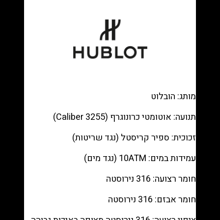
Magic
Ceramic
—
Skeleton
chronograph,
Black
rubber
רפליקה
מותג: הובלוט
(העתק)
|
תנועה: אוטומטי כרונוגרף (Caliber 3255)
מק"ט
9880360
זכוכית: ספיר קריסטל (נגד שריטות)
עמידות במים: 10ATM (נגד מים)
חומר רצועה: 316 נירוסטה
חומר אבזם: 316 נירוסטה