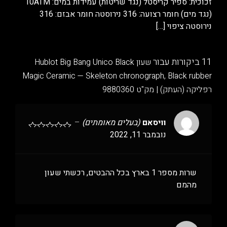
זכוכית: ספיר קריסטל (נגד שריטות) עמידות במים: 10ATM
(נגד מים) חומר רצועה: 316 נירוסטה חומר אבזם: 316
נירוסטה ציפוי
[…]
11 ביקורות עבור
שעון Hublot Big Bang Unico Black
Magic Ceramic — Skeleton chronograph, Black rubber
רפליקה (העתק) | מק"ט 9880360
וויסאם
(בעלים מאומתים)
–
נובמבר 11, 2022
שרות מספר 1 בארץ בכל ההבטים, רכשתי שעון
מהמם