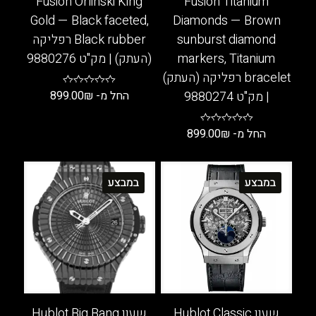
Fusion Orlinski King
Fusion Titanium
Gold — Black faceted,
Diamonds — Brown
sunburst diamond
Black rubber רפליקה
markers, Titanium
(העתק) | מק"ט 9880276
bracelet רפליקה (העתק)
| מק"ט 9880274
החל מ-
₪
899.00
למוצר
החל מ-
₪
899.00
זה
יש
למוצר
מספר
זה
במבצע
במבצע
סוגים.
יש
ניתן
מספר
לבחור
סוגים.
את
ניתן
האפשרויות
לבחור
בעמוד
את
המוצר
האפשרויות
בעמוד
שעון Hublot Classic
שעון Hublot Big Bang