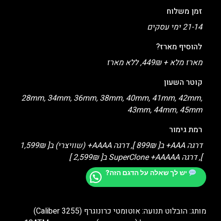
זמן משלוח
21-14 ימי עסקים
להוסיף מארז?
מארז מלא + 449₪, ללא מארז
קוטר השעון
28mm, 34mm, 36mm, 38mm, 40mm, 41mm, 42mm,
43mm, 44mm, 45mm
רמת גימור
דרגה AAA+ ב[ 899₪ ], דרגה AAAA+ (שוויצרי) ב[ 1,599₪
], דרגה SuperClone +AAAAA ב[ 2,599₪ ]
יש לך שאלה על הדגם הזה?
מותג: הובלוט תנועה: אוטומטי כרונוגרף (Caliber 3255)