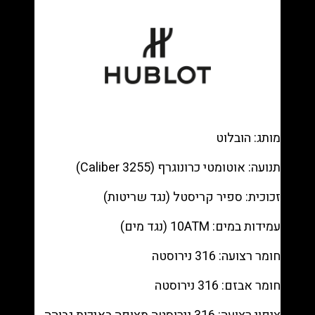
King
Gold
Diamonds
—
Blue
dial,
Blue
alligator
מותג: הובלוט
on
rubber
תנועה: אוטומטי כרונוגרף (Caliber 3255)
רפליקה
(העתק)
זכוכית: ספיר קריסטל (נגד שריטות)
|
מק"ט
עמידות במים: 10ATM (נגד מים)
9880275
חומר רצועה: 316 נירוסטה
חומר אבזם: 316 נירוסטה