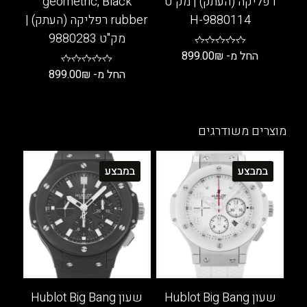
רפליקה (העתק) | מק"ט
geometric, Black
9880114-H
rubber רפליקה (העתק) |
מק"ט 9880283
החל מ-
₪
899.00
החל מ-
₪
899.00
למוצר
זה
למוצר
יש
זה
מספר
יש
מוצרים משודרגים
סוגים.
מספר
ניתן
סוגים.
במבצע
במבצע
לבחור
ניתן
את
לבחור
האפשרויות
את
בעמוד
האפשרויות
המוצר
בעמוד
המוצר
שעון Hublot Big Bang
שעון Hublot Big Bang