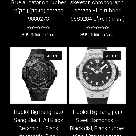
Blue alligator on rubber
skeleton chronograph,
Blue rubber רפליקה
רפליקה (העתק) | מק"ט
(העתק) | מק"ט 9880284
9880273
החל מ-
₪
899.00
החל מ-
₪
899.00
למוצר
למוצר
זה
זה
במבצע
במבצע
יש
יש
מספר
מספר
סוגים.
סוגים.
ניתן
ניתן
לבחור
לבחור
את
את
האפשרויות
האפשרויות
בעמוד
בעמוד
שעון Hublot Big Bang
שעון Hublot Big Bang
המוצר
המוצר
Sang Bleu II All Black
Steel Diamonds —
Ceramic — Black
Black dial, Black rubber