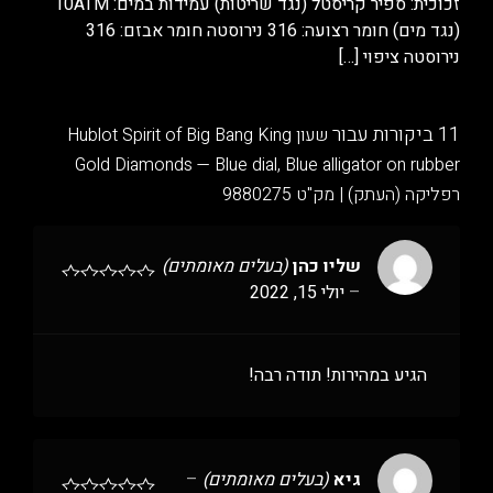
זכוכית: ספיר קריסטל (נגד שריטות) עמידות במים: 10ATM
(נגד מים) חומר רצועה: 316 נירוסטה חומר אבזם: 316
נירוסטה ציפוי
[…]
11 ביקורות עבור
שעון Hublot Spirit of Big Bang King
Gold Diamonds — Blue dial, Blue alligator on rubber
רפליקה (העתק) | מק"ט 9880275
שליו כהן
(בעלים מאומתים)
–
יולי 15, 2022
הגיע במהירות! תודה רבה!
גיא
(בעלים מאומתים)
–