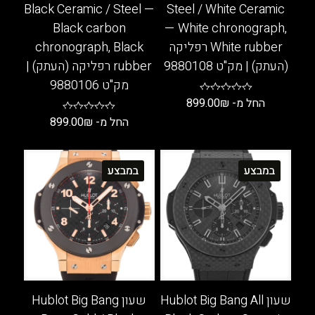
Black Ceramic / Steel —
Steel / White Ceramic
Black carbon
— White chronograph,
White rubber רפליקה
chronograph, Black
(העתק) | מק"ט 9880108
rubber רפליקה (העתק) |
מק"ט 9880106
החל מ-
₪
899.00
החל מ-
₪
899.00
למוצר
זה
למוצר
יש
זה
במבצע
במבצע
מספר
יש
סוגים.
מספר
ניתן
סוגים.
לבחור
ניתן
את
לבחור
האפשרויות
את
בעמוד
האפשרויות
המוצר
בעמוד
שעון Hublot Big Bang All
שעון Hublot Big Bang
המוצר