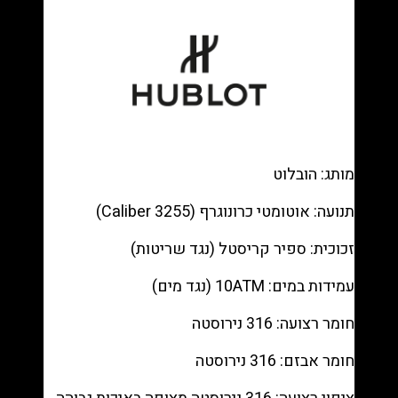
—
Black
dial,
Black
rubber
רפליקה
(העתק)
|
מותג: הובלוט
מק"ט
9880294
תנועה: אוטומטי כרונוגרף (Caliber 3255)
זכוכית: ספיר קריסטל (נגד שריטות)
עמידות במים: 10ATM (נגד מים)
חומר רצועה: 316 נירוסטה
חומר אבזם: 316 נירוסטה