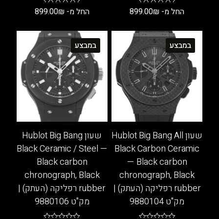
החל מ-
₪
899.00
החל מ-
₪
899.00
למוצר
למוצר
זה
זה
במבצע
במבצע
יש
יש
מספר
מספר
סוגים.
סוגים.
ניתן
ניתן
לבחור
לבחור
את
את
האפשרויות
האפשרויות
בעמוד
בעמוד
שעון Hublot Big Bang All
שעון Hublot Big Bang
המוצר
המוצר
Black Ceramic / Steel —
Black Carbon Ceramic
Black carbon
— Black carbon
chronograph, Black
chronograph, Black
rubber רפליקה (העתק) |
rubber רפליקה (העתק) |
מק"ט 9880104
מק"ט 9880106