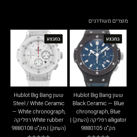
למוצר
למוצר
זה
זה
יש
יש
מוצרים משודרגים
מספר
מספר
סוגים.
סוגים.
במבצע
במבצע
ניתן
ניתן
לבחור
לבחור
את
את
האפשרויות
האפשרויות
בעמוד
בעמוד
המוצר
המוצר
שעון Hublot Big Bang
שעון Hublot Big Bang
Steel / White Ceramic
Black Ceramic — Blue
— White chronograph,
chronograph, Blue
alligator רפליקה (העתק) |
White rubber רפליקה
מק"ט 9880105
(העתק) | מק"ט 9880108