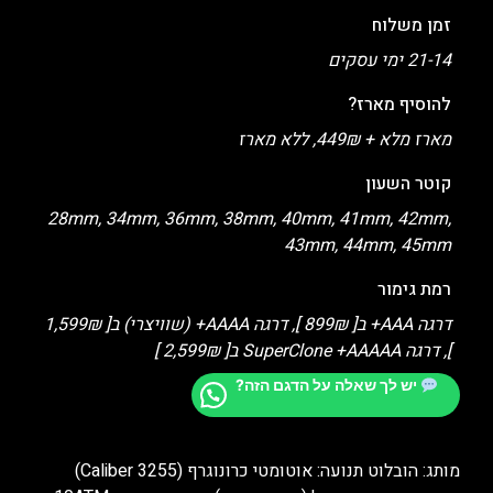
זמן משלוח
21-14 ימי עסקים
להוסיף מארז?
מארז מלא + 449₪, ללא מארז
קוטר השעון
28mm, 34mm, 36mm, 38mm, 40mm, 41mm, 42mm,
43mm, 44mm, 45mm
רמת גימור
דרגה AAA+ ב[ 899₪ ], דרגה AAAA+ (שוויצרי) ב[ 1,599₪
], דרגה SuperClone +AAAAA ב[ 2,599₪ ]
יש לך שאלה על הדגם הזה?
מותג: הובלוט תנועה: אוטומטי כרונוגרף (Caliber 3255)