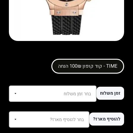
קוד קופון 100₪ הנחה - TIME
זמן משלוח
להוסיף מארז?