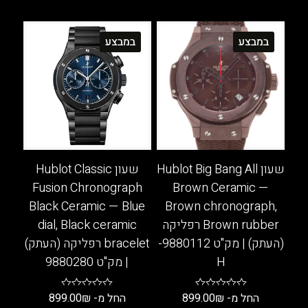
זה
למוצר
יש
זה
במבצע
במבצע
מספר
יש
סוגים.
מספר
ניתן
סוגים.
לבחור
ניתן
את
לבחור
האפשרויות
את
בעמוד
האפשרויות
המוצר
בעמוד
שעון Hublot Big Bang All
שעון Hublot Classic
המוצר
Fusion Chronograph
Brown Ceramic —
Black Ceramic — Blue
Brown chronograph,
Brown rubber רפליקה
dial, Black ceramic
(העתק) | מק"ט 9880112-
bracelet רפליקה (העתק)
H
| מק"ט 9880280
החל מ-
₪
899.00
החל מ-
₪
899.00