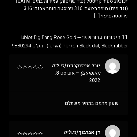
זכוכית: ספיר קריסטל (נגד שריטות) עמידות במים: 10ATM
(נגד מים) חומר רצועה: 316 נירוסטה חומר אבזם: 316
נירוסטה ציפוי
[…]
11 ביקורות עבור
שעון Hublot Big Bang Rose Gold —
Black dial, Black rubber רפליקה (העתק) | מק"ט 9880294
יובל אייזנקרפט
(בעלים
מאומתים)
–
אוגוסט 8,
2022
שעון מהמם במחיר משתלם .
דן אברבוך
(בעלים