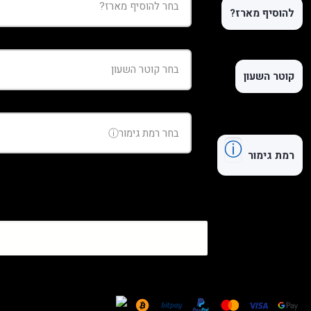
להוסיף מארז?
קוטר השעון
ⓘ
רמת גימור
כמות
של
שעון
Hublot
Big