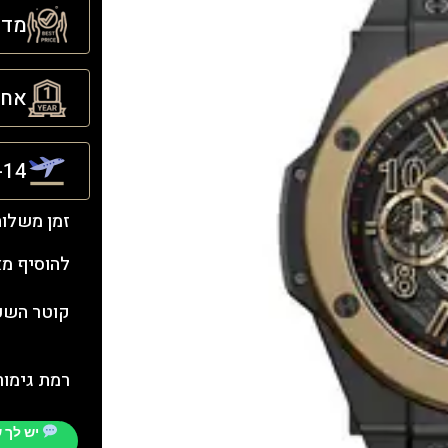
מדינ
אחריו
21-14 ימ
זמן משלו
להוסיף מ
קוטר השעו
רמת גימור
יש לך 