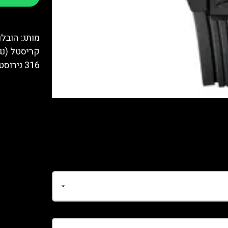
316 נירוסטה חומר אבזם: 316 נירוסטה ציפוי