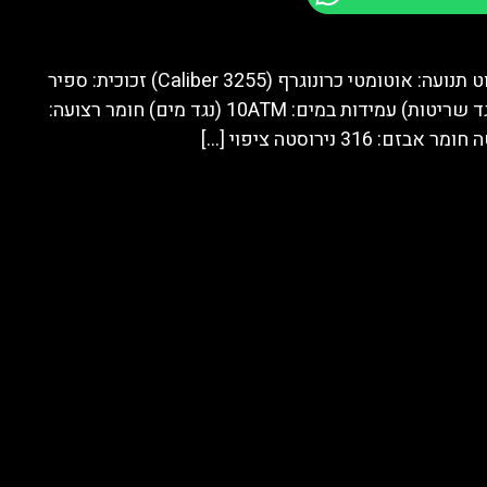
מותג: הובלוט תנועה: אוטומטי כרונוגרף (Caliber 3255) זכוכית: ספיר
קריסטל (נגד שריטות) עמידות במים: 10ATM (נגד מים) חומר רצועה:
[…]