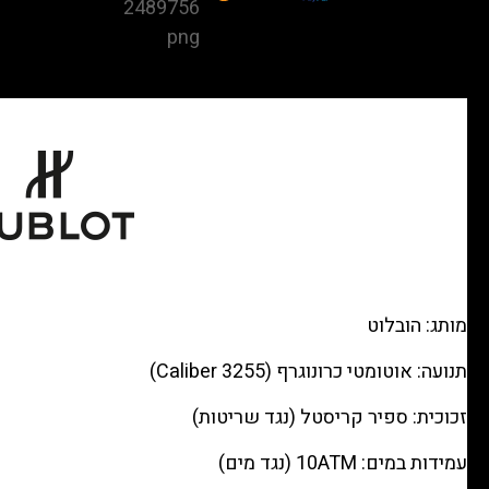
Bang
Unico
Black
Magic
Ceramic
/
Magic
Gold
bezel
—
Skeleton
מותג: הובלוט
chronograph,
תנועה: אוטומטי כרונוגרף (Caliber 3255)
Black
rubber
זכוכית: ספיר קריסטל (נגד שריטות)
רפליקה
עמידות במים: 10ATM (נגד מים)
(העתק)