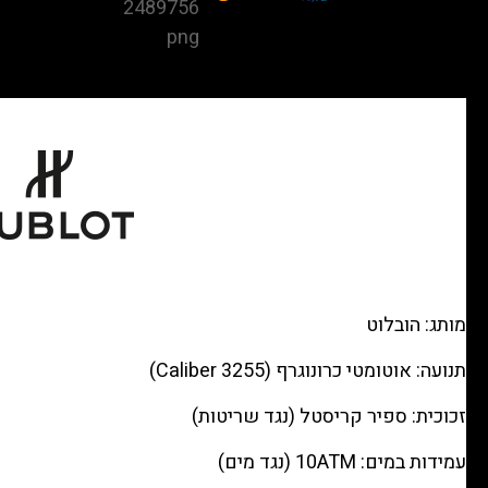
Bang
Steel
—
Black
carbon
chronograph,
Black
rubber
רפליקה
(העתק)
|
מותג: הובלוט
מק"ט
תנועה: אוטומטי כרונוגרף (Caliber 3255)
9880390
זכוכית: ספיר קריסטל (נגד שריטות)
עמידות במים: 10ATM (נגד מים)