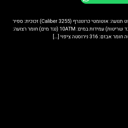
מותג: הובלוט תנועה: אוטומטי כרונוגרף (Caliber 3255) זכוכית: ספיר
קריסטל (נגד שריטות) עמידות במים: 10ATM (נגד מים) חומר רצועה:
[…]