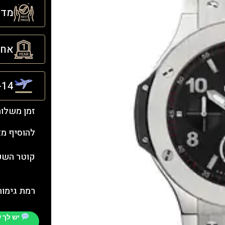
מדינ
אחריו
21-14 ימ
זמן משלו
להוסיף מ
קוטר השעו
רמת גימור
יש לך 