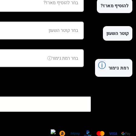
להוסיף מארז?
קוטר השעון
ⓘ
רמת גימור
כמות
של
שעון
Hublot
Big