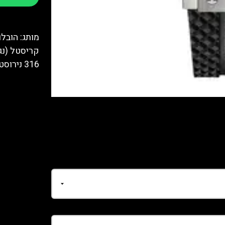
316 נירוסטה חומר אבזם: 316 נירוסטה ציפוי