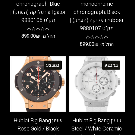
chronograph, Blue
monochrome
chronograph, Black
alligator רפליקה (העתק) |
rubber רפליקה (העתק) |
מק"ט 9880105
מק"ט 9880107
החל מ-
₪
899.00
החל מ-
₪
899.00
למוצר
זה
למוצר
יש
זה
במבצע
במבצע
מספר
יש
סוגים.
מספר
ניתן
סוגים.
לבחור
ניתן
את
לבחור
האפשרויות
את
בעמוד
האפשרויות
המוצר
בעמוד
שעון Hublot Big Bang
שעון Hublot Big Bang
המוצר
Rose Gold / Black
Steel / White Ceramic