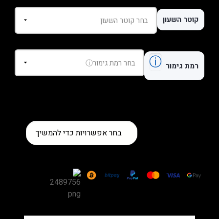
קוטר השעון
ⓘ
רמת גימור
כמות
בחר אפשרויות כדי להמשיך
של
שעון
Hublot
Big
Bang
Integrated
King