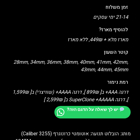
זמן משלוח
21-14 ימי עסקים
להוסיף מארז?
מארז מלא + 449₪, ללא מארז
קוטר השעון
28mm, 34mm, 36mm, 38mm, 40mm, 41mm, 42mm,
43mm, 44mm, 45mm
רמת גימור
דרגה AAA+ ב[ 899₪ ], דרגה AAAA+ (שוויצרי) ב[ 1,599₪
], דרגה SuperClone +AAAAA ב[ 2,599₪ ]
יש לך שאלה על הדגם הזה?
מותג: הובלוט תנועה: אוטומטי כרונוגרף (Caliber 3255)