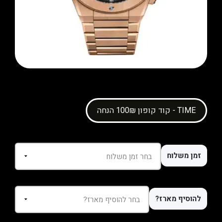
קוד קופון 100₪ הנחה - TIME
זמן משלוח
להוסיף מארז?