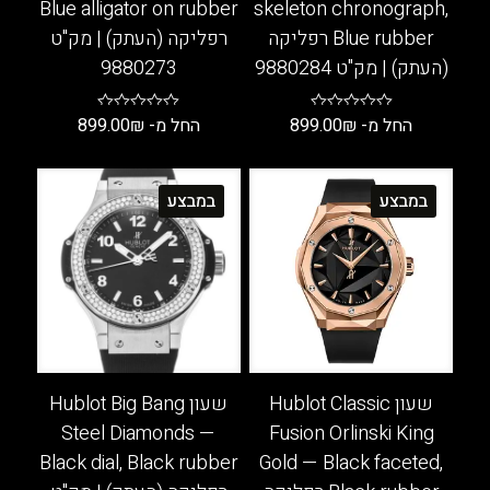
Blue alligator on rubber
skeleton chronograph,
Blue rubber רפליקה
רפליקה (העתק) | מק"ט
(העתק) | מק"ט 9880284
9880273
החל מ-
₪
899.00
החל מ-
₪
899.00
למוצר
למוצר
זה
זה
במבצע
במבצע
יש
יש
מספר
מספר
סוגים.
סוגים.
ניתן
ניתן
לבחור
לבחור
את
את
האפשרויות
האפשרויות
בעמוד
בעמוד
שעון Hublot Classic
שעון Hublot Big Bang
המוצר
המוצר
Steel Diamonds —
Fusion Orlinski King
Black dial, Black rubber
Gold — Black faceted,