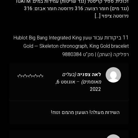
זכוכית: ספיר קריסטל (נגד שריטות) עמידות במים: 10ATM
(נגד מים) חומר רצועה: 316 נירוסטה חומר אבזם: 316
נירוסטה ציפוי
[…]
11 ביקורות עבור
שעון Hublot Big Bang Integrated King
Gold — Skeleton chronograph, King Gold bracelet
רפליקה (העתק) | מק"ט 9880384
לאה צפניה
(בעלים
מאומתים)
–
אוגוסט 6,
2022
השירות מעולה! השעון מהמם ונוח!