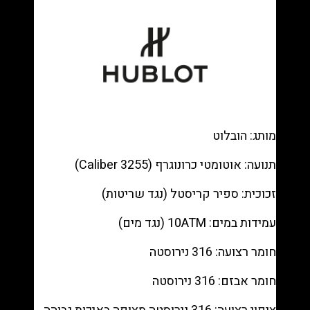
Gold
—
Skeleton
chronograph,
King
Gold
bracelet
רפליקה
מותג: הובלוט
(העתק)
|
תנועה: אוטומטי כרונוגרף (Caliber 3255)
מק"ט
9880384
זכוכית: ספיר קריסטל (נגד שריטות)
עמידות במים: 10ATM (נגד מים)
חומר רצועה: 316 נירוסטה
חומר אבזם: 316 נירוסטה