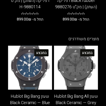
Black rubber רפליקה
רפליקה (העתק) | מק"ט
(העתק) | מק"ט 9880276
9880114-H
החל מ-
₪
899.00
החל מ-
₪
899.00
למוצר
למוצר
זה
זה
יש
יש
מוצרים משודרגים
מספר
מספר
סוגים.
סוגים.
במבצע
במבצע
ניתן
ניתן
לבחור
לבחור
את
את
האפשרויות
האפשרויות
בעמוד
בעמוד
המוצר
המוצר
שעון Hublot Big Bang All
שעון Hublot Big Bang
Black Ceramic — Blue
Black Ceramic — Grey