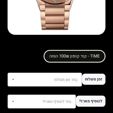
קוד קופון 100₪ הנחה - TIME
זמן משלוח
להוסיף מארז?