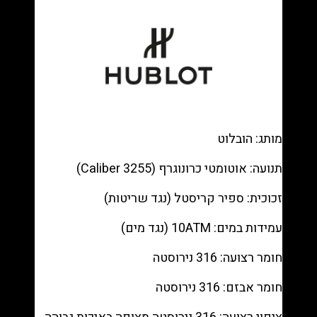
Gold
—
Blue
dial,
King
Gold
bracelet
רפליקה
מותג: הובלוט
(העתק)
|
תנועה: אוטומטי כרונוגרף (Caliber 3255)
מק"ט
9880380
זכוכית: ספיר קריסטל (נגד שריטות)
עמידות במים: 10ATM (נגד מים)
חומר רצועה: 316 נירוסטה
חומר אבזם: 316 נירוסטה