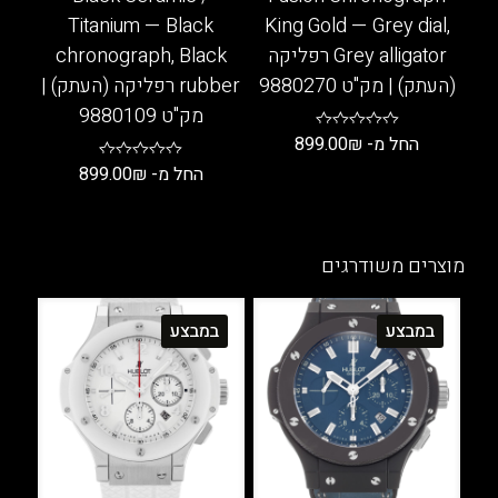
Titanium — Black
King Gold — Grey dial,
Grey alligator רפליקה
chronograph, Black
(העתק) | מק"ט 9880270
rubber רפליקה (העתק) |
מק"ט 9880109
החל מ-
₪
899.00
החל מ-
₪
899.00
למוצר
זה
למוצר
יש
זה
מספר
יש
מוצרים משודרגים
סוגים.
מספר
ניתן
סוגים.
במבצע
במבצע
לבחור
ניתן
את
לבחור
האפשרויות
את
בעמוד
האפשרויות
המוצר
בעמוד
המוצר