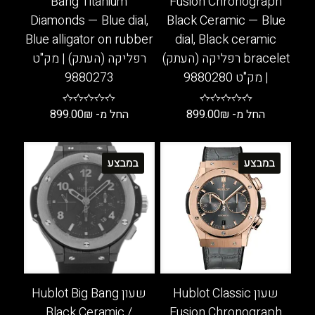
Bang Titanium
Fusion Chronograph
Diamonds — Blue dial,
Black Ceramic — Blue
Blue alligator on rubber
dial, Black ceramic
bracelet רפליקה (העתק)
רפליקה (העתק) | מק"ט
| מק"ט 9880280
9880273
החל מ-
₪
899.00
החל מ-
₪
899.00
למוצר
למוצר
זה
זה
במבצע
במבצע
יש
יש
מספר
מספר
סוגים.
סוגים.
ניתן
ניתן
לבחור
לבחור
את
את
האפשרויות
האפשרויות
בעמוד
בעמוד
שעון Hublot Classic
שעון Hublot Big Bang
המוצר
המוצר
Black Ceramic /
Fusion Chronograph