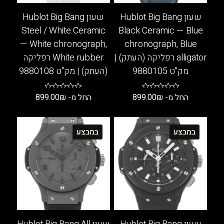
שעון Hublot Big Bang
שעון Hublot Big Bang
Steel / White Ceramic
Black Ceramic — Blue
— White chronograph,
chronograph, Blue
alligator רפליקה (העתק) |
White rubber רפליקה
מק"ט 9880105
(העתק) | מק"ט 9880108
החל מ-
₪
899.00
החל מ-
₪
899.00
למוצר
למוצר
זה
זה
במבצע
במבצע
יש
יש
מספר
מספר
סוגים.
סוגים.
ניתן
ניתן
לבחור
לבחור
את
את
האפשרויות
האפשרויות
בעמוד
בעמוד