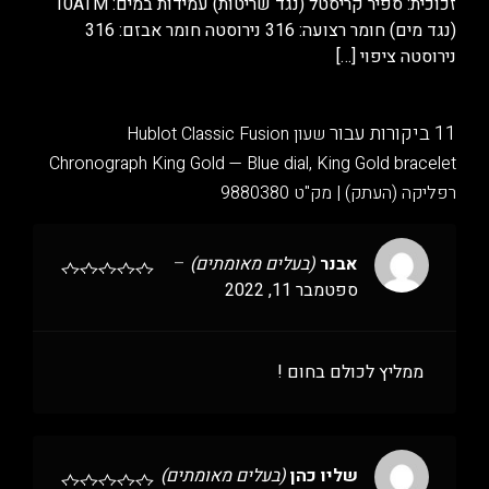
זכוכית: ספיר קריסטל (נגד שריטות) עמידות במים: 10ATM
(נגד מים) חומר רצועה: 316 נירוסטה חומר אבזם: 316
נירוסטה ציפוי
[…]
11 ביקורות עבור
שעון Hublot Classic Fusion
Chronograph King Gold — Blue dial, King Gold bracelet
רפליקה (העתק) | מק"ט 9880380
אבנר
(בעלים מאומתים)
–
ספטמבר 11, 2022
ממליץ לכולם בחום !
שליו כהן
(בעלים מאומתים)