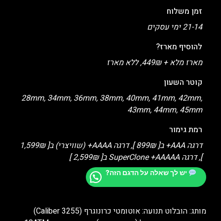
זמן משלוח
21-14 ימי עסקים
להוסיף מארז?
מארז מלא + 449₪, ללא מארז
קוטר השעון
28mm, 34mm, 36mm, 38mm, 40mm, 41mm, 42mm,
43mm, 44mm, 45mm
רמת גימור
דרגה AAA+ ב[ 899₪ ], דרגה AAAA+ (שוויצרי) ב[ 1,599₪
], דרגה SuperClone +AAAAA ב[ 2,599₪ ]
יש לך שאלה על הדגם הזה?
מותג: הובלוט תנועה: אוטומטי כרונוגרף (Caliber 3255)