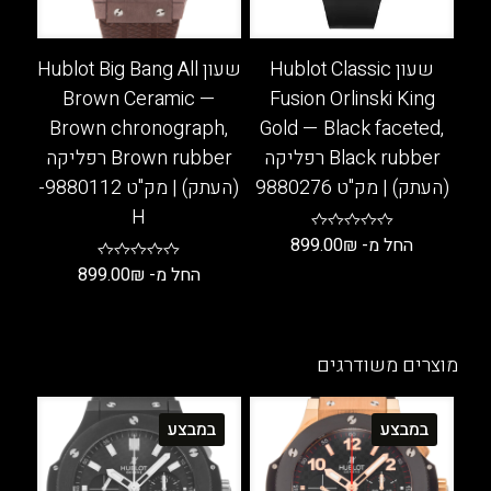
את
את
האפשרויות
האפשרויות
בעמוד
בעמוד
שעון Hublot Classic
שעון Hublot Big Bang All
המוצר
המוצר
Brown Ceramic —
Fusion Orlinski King
Brown chronograph,
Gold — Black faceted,
Black rubber רפליקה
Brown rubber רפליקה
(העתק) | מק"ט 9880276
(העתק) | מק"ט 9880112-
H
החל מ-
₪
899.00
החל מ-
₪
899.00
למוצר
זה
למוצר
יש
זה
מספר
יש
מוצרים משודרגים
סוגים.
מספר
ניתן
סוגים.
במבצע
במבצע
לבחור
ניתן
את
לבחור
האפשרויות