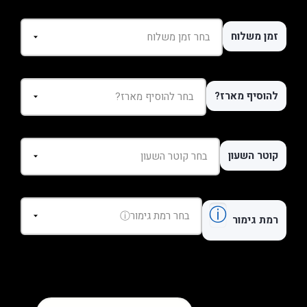
זמן משלוח
להוסיף מארז?
קוטר השעון
ⓘ
רמת גימור