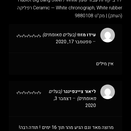
שעון Hublot Big Bang Steel / White
Ceramic — White chronograph, White rubber רפליקה
(העתק) | מק"ט 9880108
עידו מזוז
(בעלים מאומתים)
–
ספטמבר 17, 2020
אין מילים
ליאור צייגפינגר
(בעלים
מאומתים)
–
דצמבר 3,
2020
מרוצה מאד וגם הגיע מהר תוך 16 ימים ! תודה רבה!