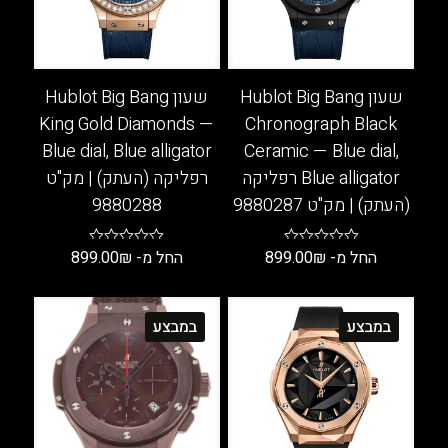
שעון Hublot Big Bang
שעון Hublot Big Bang
King Gold Diamonds —
Chronograph Black
Blue dial, Blue alligator
Ceramic — Blue dial,
Blue alligator רפליקה
רפליקה (העתק) | מק"ט
(העתק) | מק"ט 9880287
9880288
החל מ-
₪
899.00
החל מ-
₪
899.00
למוצר
למוצר
זה
זה
במבצע
במבצע
יש
יש
מספר
מספר
סוגים.
סוגים.
ניתן
ניתן
לבחור
לבחור