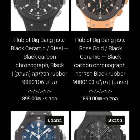
את
בעמוד
האפשרויות
המוצר
בעמוד
המוצר
שעון Hublot Big Bang
שעון Hublot Big Bang
Black Ceramic / Steel —
Rose Gold / Black
Black carbon
Ceramic — Black
chronograph, Black
carbon chronograph,
Black rubber רפליקה
rubber רפליקה (העתק) |
(העתק) | מק"ט 9880103
מק"ט 9880106
החל מ-
₪
899.00
החל מ-
₪
899.00
למוצר
למוצר
זה
זה
במבצע
במבצע
יש
יש
מספר
מספר
סוגים.
סוגים.