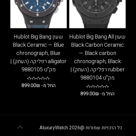
ניתן
ניתן
לבחור
לבחור
את
את
האפשרויות
האפשרויות
בעמוד
בעמוד
שעון Hublot Big Bang All
שעון Hublot Big Bang
המוצר
המוצר
Black Ceramic — Blue
Black Carbon Ceramic
chronograph, Blue
— Black carbon
chronograph, Black
alligator רפליקה (העתק) |
rubber רפליקה (העתק) |
מק"ט 9880105
מק"ט 9880104
החל מ-
₪
899.00
החל מ-
₪
899.00
למוצר
זה
למוצר
יש
זה
מספר
יש
סוגים.
מספר
כל הזכויות שמורות @AluxuryWatch 2026
ניתן
סוגים.