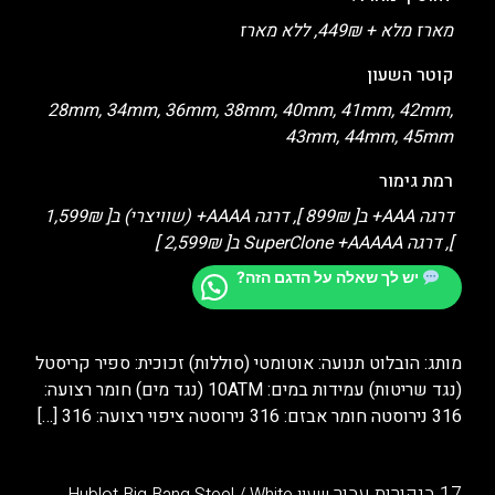
מארז מלא + 449₪, ללא מארז
קוטר השעון
28mm, 34mm, 36mm, 38mm, 40mm, 41mm, 42mm,
43mm, 44mm, 45mm
רמת גימור
דרגה AAA+ ב[ 899₪ ], דרגה AAAA+ (שוויצרי) ב[ 1,599₪
], דרגה SuperClone +AAAAA ב[ 2,599₪ ]
יש לך שאלה על הדגם הזה?
מותג: הובלוט תנועה: אוטומטי (סוללות) זכוכית: ספיר קריסטל
(נגד שריטות) עמידות במים: 10ATM (נגד מים) חומר רצועה:
316 נירוסטה חומר אבזם: 316 נירוסטה ציפוי רצועה: 316
[…]
17 ביקורות עבור