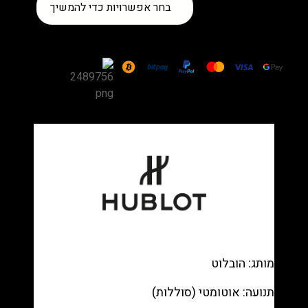
כמות
בחר אפשרויות כדי להמשיך
של
שעון
Hublot
Big
Bang
Steel
/
White
Ceramic
—
White
chronograph,
White
rubber
רפליקה
מותג: הובלוט
(העתק)
|
תנועה: אוטומטי (סוללות)
מק"ט