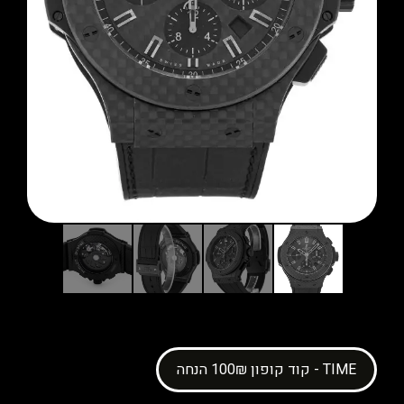
קוד קופון 100₪ הנחה - TIME