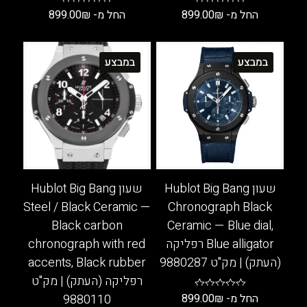
החל מ-
₪
899.00
החל מ-
₪
899.00
למוצר
למוצר
זה
זה
במבצע
במבצע
יש
יש
מספר
מספר
סוגים.
סוגים.
ניתן
ניתן
לבחור
לבחור
את
את
האפשרויות
האפשרויות
בעמוד
בעמוד
שעון Hublot Big Bang
שעון Hublot Big Bang
המוצר
המוצר
Steel / Black Ceramic —
Chronograph Black
Black carbon
Ceramic — Blue dial,
Blue alligator רפליקה
chronograph with red
(העתק) | מק"ט 9880287
accents, Black rubber
רפליקה (העתק) | מק"ט
החל מ-
₪
899.00
9880110