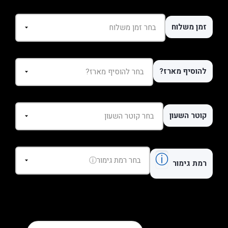
זמן משלוח
להוסיף מארז?
קוטר השעון
ⓘ
רמת גימור