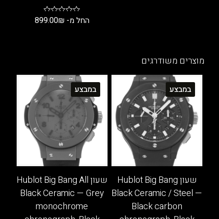
למוצר
זה
החל מ-
₪
899.00
יש
למוצר
מספר
זה
סוגים.
יש
מוצרים משודרגים
ניתן
מספר
לבחור
סוגים.
במבצע
במבצע
את
ניתן
האפשרויות
לבחור
בעמוד
את
המוצר
האפשרויות
בעמוד
המוצר
שעון Hublot Big Bang
שעון Hublot Big Bang All
Black Ceramic — Grey
Black Ceramic / Steel —
monochrome
Black carbon