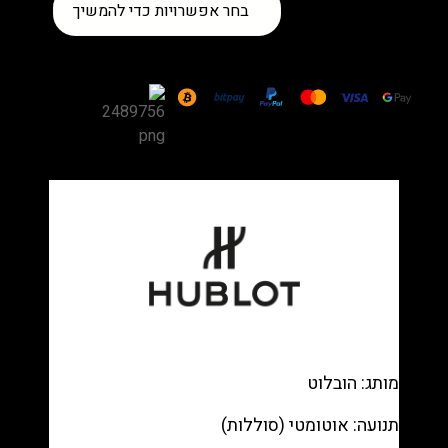
כמות
בחר אפשרויות כדי להמשיך
של
שעון
Hublot
Big
Bang
All
Black
Carbon
Ceramic
—
Black
carbon
chronograph,
Black
rubber
מותג: הובלוט
רפליקה
(העתק)
תנועה: אוטומטי (סוללות)
|