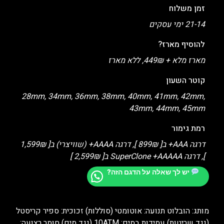
זמן משלוח
21-14 ימי עסקים
להוסיף מארז?
מארז מלא + 449₪, ללא מארז
קוטר השעון
28mm, 34mm, 36mm, 38mm, 40mm, 41mm, 42mm,
43mm, 44mm, 45mm
רמת גימור
דרגה AAA+ ב[ 899₪ ], דרגה AAAA+ (שוויצרי) ב[ 1,599₪
], דרגה SuperClone +AAAAA ב[ 2,599₪ ]
יש לך שאלה על הדגם הזה?
מותג: הובלוט תנועה: אוטומטי (סוללות) זכוכית: ספיר קריסטל
(נגד שריטות) עמידות במים: 10ATM (נגד מים) חומר רצועה: