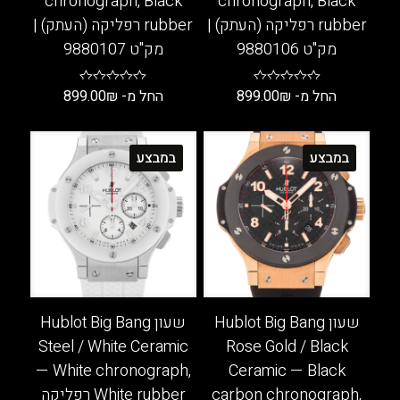
chronograph, Black
chronograph, Black
rubber רפליקה (העתק) |
rubber רפליקה (העתק) |
מק"ט 9880106
מק"ט 9880107
החל מ-
₪
899.00
החל מ-
₪
899.00
למוצר
למוצר
זה
זה
במבצע
במבצע
יש
יש
מספר
מספר
סוגים.
סוגים.
ניתן
ניתן
לבחור
לבחור
את
את
האפשרויות
האפשרויות
בעמוד
בעמוד
שעון Hublot Big Bang
שעון Hublot Big Bang
המוצר
המוצר
Steel / White Ceramic
Rose Gold / Black
— White chronograph,
Ceramic — Black
carbon chronograph,
White rubber רפליקה