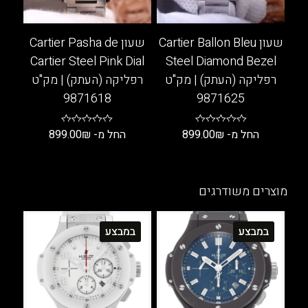
את
את
האפשרויות
האפשרויות
בעמוד
בעמוד
שעון Cartier Ballon Bleu
שעון Cartier Pasha de
המוצר
המוצר
Cartier Steel Pink Dial
Steel Diamond Bezel
רפליקה (העתק) | מק"ט
רפליקה (העתק) | מק"ט
9871618
9871625
החל מ-
₪
899.00
החל מ-
₪
899.00
למוצר
למוצר
זה
זה
יש
יש
מוצרים משודרגים
מספר
מספר
סוגים.
סוגים.
במבצע
במבצע
ניתן
ניתן
לבחור
לבחור
את
את
האפשרויות
האפשרויות
בעמוד
בעמוד