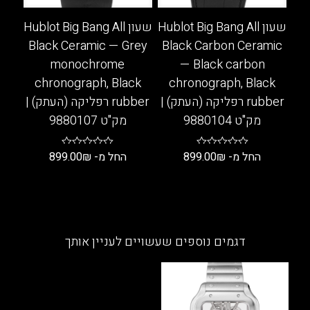
האפשרויות
האפשרויות
בעמוד
בעמוד
שעון Hublot Big Bang All
שעון Hublot Big Bang All
המוצר
המוצר
Black Ceramic — Grey
Black Carbon Ceramic
monochrome
— Black carbon
chronograph, Black
chronograph, Black
rubber רפליקה (העתק) |
rubber רפליקה (העתק) |
מק"ט 9880104
מק"ט 9880107
החל מ-
₪
899.00
החל מ-
₪
899.00
למוצר
למוצר
זה
זה
יש
יש
מספר
מספר
דגמים נוספים שעשויים לעניין אותך
סוגים.
סוגים.
ניתן
ניתן
לבחור
לבחור
את
את