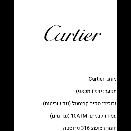
רפליקה
(העתק)
|
מק"ט
9871532
מותג: Cartier
תנועה: ידני ( מכאני)
זכוכית: ספיר קריסטל (נגד שריטות)
עמידות במים: 10ATM (נגד מים)
חומר רצועה: 316 נירוסטה