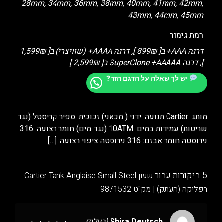
28mm, 34mm, 36mm, 38mm, 40mm, 41mm, 42mm,
43mm, 44mm, 45mm
רמת גימור
דרגה AAA+ ב[ 899₪ ], דרגה AAAA+ (שוויצרי) ב[ 1,599₪
], דרגה SuperClone +AAAAA ב[ 2,599₪ ]
יש לך שאלה על הדגם הזה?
מותג: Cartier תנועה: ידני ( מכאני) זכוכית: ספיר קריסטל (נגד
שריטות) עמידות במים: 10ATM (נגד מים) חומר רצועה: 316
נירוסטה חומר אבזם: 316 נירוסטה ציפוי רצועה:
[…]
5 ביקורות עבור
שעון Cartier Tank Anglaise Small Steel
רפליקה (העתק) | מק"ט 9871532
Shira Deutsch
(בעלים