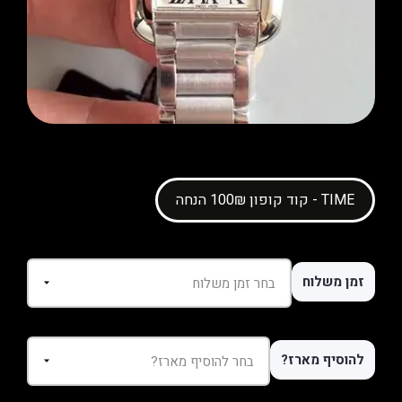
קוד קופון 100₪ הנחה - TIME
זמן משלוח
להוסיף מארז?