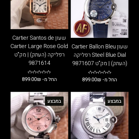
שעון Cartier Santos de
Cartier Large Rose Gold
שעון Cartier Ballon Bleu
רפליקה (העתק) | מק"ט
Steel Blue Dial רפליקה
9871614
(העתק) | מק"ט 9871607
החל מ-
₪
899.00
החל מ-
₪
899.00
למוצר
למוצר
זה
זה
במבצע
במבצע
יש
יש
מספר
מספר
סוגים.
סוגים.
ניתן
ניתן
לבחור
לבחור