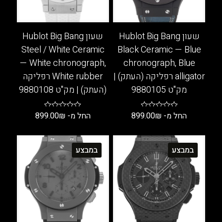
המוצר
המוצר
שעון Hublot Big Bang
שעון Hublot Big Bang
Steel / White Ceramic
Black Ceramic — Blue
— White chronograph,
chronograph, Blue
alligator רפליקה (העתק) |
White rubber רפליקה
מק"ט 9880105
(העתק) | מק"ט 9880108
החל מ-
₪
899.00
החל מ-
₪
899.00
למוצר
למוצר
זה
זה
במבצע
במבצע
יש
יש
מספר
מספר
סוגים.
סוגים.
ניתן
ניתן
לבחור
לבחור
את
את