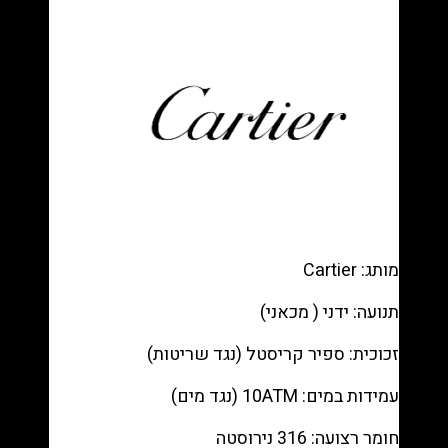
רפליקה
(העתק)
|
מק"ט
9871535
מותג: Cartier
תנועה: ידני ( מכאני)
זכוכית: ספיר קריסטל (נגד שריטות)
עמידות במים: 10ATM (נגד מים)
חומר רצועה: 316 נירוסטה