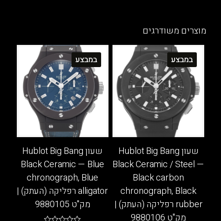
למוצר
למוצר
זה
זה
יש
יש
מוצרים משודרגים
מספר
מספר
סוגים.
סוגים.
במבצע
במבצע
ניתן
ניתן
לבחור
לבחור
את
את
האפשרויות
האפשרויות
בעמוד
בעמוד
המוצר
המוצר
שעון Hublot Big Bang
שעון Hublot Big Bang
Black Ceramic — Blue
Black Ceramic / Steel —
chronograph, Blue
Black carbon
chronograph, Black
alligator רפליקה (העתק) |
rubber רפליקה (העתק) |
מק"ט 9880105
מק"ט 9880106