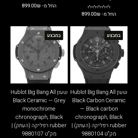
החל מ-
₪
899.00
החל מ-
₪
899.00
למוצר
זה
למוצר
יש
זה
במבצע
במבצע
מספר
יש
סוגים.
מספר
ניתן
סוגים.
לבחור
ניתן
את
לבחור
האפשרויות
את
בעמוד
האפשרויות
המוצר
בעמוד
שעון Hublot Big Bang All
שעון Hublot Big Bang All
המוצר
Black Ceramic — Grey
Black Carbon Ceramic
monochrome
— Black carbon
chronograph, Black
chronograph, Black
rubber רפליקה (העתק) |
rubber רפליקה (העתק) |
מק"ט 9880104
מק"ט 9880107