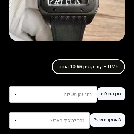
קוד קופון 100₪ הנחה - TIME
זמן משלוח
להוסיף מארז?