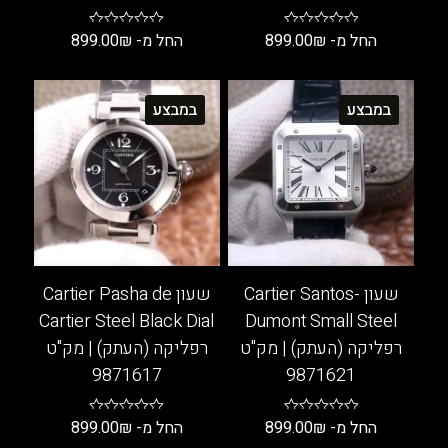
החל מ-
₪
899.00
החל מ-
₪
899.00
למוצר
למוצר
זה
זה
במבצע
במבצע
יש
יש
מספר
מספר
סוגים.
סוגים.
ניתן
ניתן
לבחור
לבחור
את
את
האפשרויות
האפשרויות
בעמוד
בעמוד
שעון Cartier Santos-
שעון Cartier Pasha de
המוצר
המוצר
Cartier Steel Black Dial
Dumont Small Steel
רפליקה (העתק) | מק"ט
רפליקה (העתק) | מק"ט
9871617
9871621
החל מ-
₪
899.00
החל מ-
₪
899.00