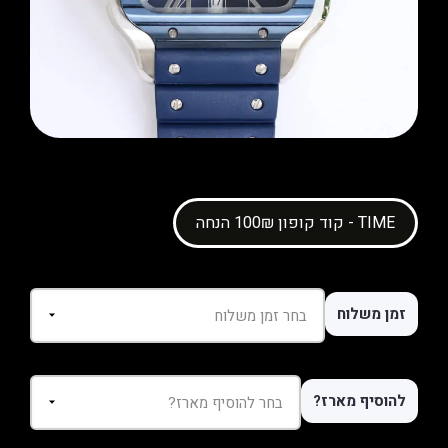
קוד קופון 100₪ הנחה - TIME
זמן משלוח
להוסיף מארז?