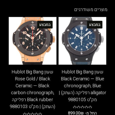
זה
מספר
יש
סוגים.
מוצרים משודרגים
מספר
ניתן
סוגים.
לבחור
במבצע
במבצע
ניתן
את
לבחור
האפשרויות
את
בעמוד
האפשרויות
המוצר
בעמוד
המוצר
שעון Hublot Big Bang
שעון Hublot Big Bang
Rose Gold / Black
Black Ceramic — Blue
Ceramic — Black
chronograph, Blue
alligator רפליקה (העתק) |
carbon chronograph,
מק"ט 9880105
Black rubber רפליקה
(העתק) | מק"ט 9880103
החל מ-
₪
899.00