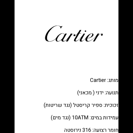
Steel
Blue
Dial
Blue
Bezel
רפליקה
(העתק)
|
מק"ט
9871557
מותג: Cartier
תנועה: ידני ( מכאני)
זכוכית: ספיר קריסטל (נגד שריטות)
עמידות במים: 10ATM (נגד מים)
חומר רצועה: 316 נירוסטה