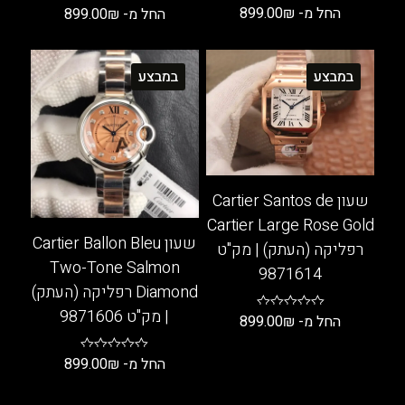
החל מ-
₪
899.00
החל מ-
₪
899.00
למוצר
למוצר
זה
זה
במבצע
במבצע
יש
יש
מספר
מספר
סוגים.
סוגים.
ניתן
ניתן
לבחור
לבחור
את
את
שעון Cartier Santos de
האפשרויות
האפשרויות
Cartier Large Rose Gold
בעמוד
בעמוד
שעון Cartier Ballon Bleu
רפליקה (העתק) | מק"ט
המוצר
המוצר
Two-Tone Salmon
9871614
Diamond רפליקה (העתק)
| מק"ט 9871606
החל מ-
₪
899.00
למוצר
החל מ-
₪
899.00
זה
למוצר
יש