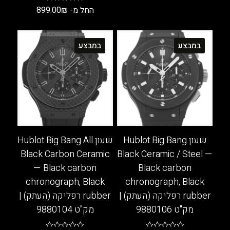
החל מ-
₪
899.00
למוצר
זה
למוצר
יש
זה
במבצע
במבצע
מספר
יש
סוגים.
מספר
ניתן
סוגים.
לבחור
ניתן
את
לבחור
האפשרויות
את
בעמוד
האפשרויות
המוצר
בעמוד
שעון Hublot Big Bang
שעון Hublot Big Bang All
המוצר
Black Carbon Ceramic
Black Ceramic / Steel —
— Black carbon
Black carbon
chronograph, Black
chronograph, Black
rubber רפליקה (העתק) |
rubber רפליקה (העתק) |
מק"ט 9880106
מק"ט 9880104