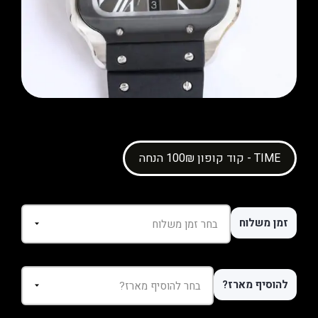
קוד קופון 100₪ הנחה - TIME
זמן משלוח
להוסיף מארז?