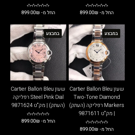
החל מ-
₪
899.00
החל מ-
₪
899.00
למוצר
למוצר
זה
זה
במבצע
במבצע
יש
יש
מספר
מספר
סוגים.
סוגים.
ניתן
ניתן
לבחור
לבחור
את
את
האפשרויות
האפשרויות
בעמוד
בעמוד
שעון Cartier Ballon Bleu
שעון Cartier Ballon Bleu
המוצר
המוצר
Two-Tone Diamond
Steel Pink Dial רפליקה
Markers רפליקה (העתק)
(העתק) | מק"ט 9871624
| מק"ט 9871611
החל מ-
₪
899.00
החל מ-
₪
899.00
למוצר