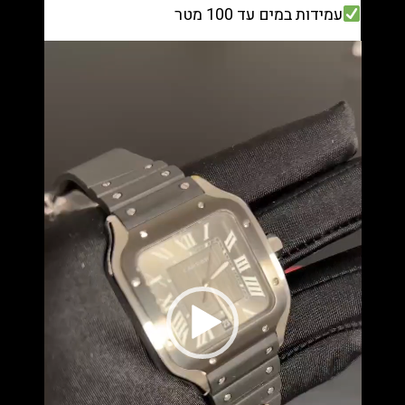
עמידות במים עד 100 מטר
נגן
וידאו