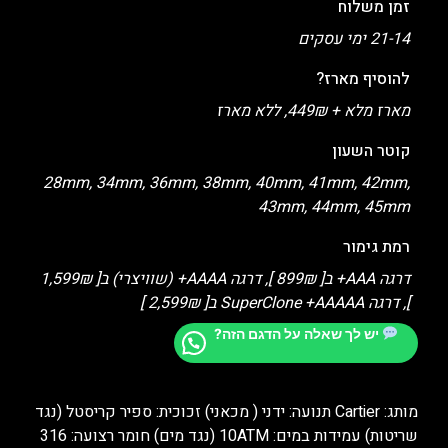
זמן משלוח
21-14 ימי עסקים
להוסיף מארז?
מארז מלא + 449₪, ללא מארז
קוטר השעון
28mm, 34mm, 36mm, 38mm, 40mm, 41mm, 42mm,
43mm, 44mm, 45mm
רמת גימור
דרגה AAA+ ב[ 899₪ ], דרגה AAAA+ (שוויצרי) ב[ 1,599₪
], דרגה SuperClone +AAAAA ב[ 2,599₪ ]
יש לך שאלה על הדגם הזה?
מותג: Cartier תנועה: ידני ( מכאני) זכוכית: ספיר קריסטל (נגד
שריטות) עמידות במים: 10ATM (נגד מים) חומר רצועה: 316