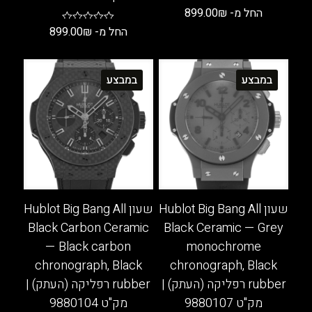
החל מ-
₪
899.00
החל מ-
₪
899.00
למוצר
זה
למוצר
יש
זה
במבצע
במבצע
מספר
יש
סוגים.
מספר
ניתן
סוגים.
לבחור
ניתן
את
לבחור
האפשרויות
את
בעמוד
האפשרויות
המוצר
בעמוד
שעון Hublot Big Bang All
שעון Hublot Big Bang All
המוצר
Black Carbon Ceramic
Black Ceramic — Grey
— Black carbon
monochrome
chronograph, Black
chronograph, Black
rubber רפליקה (העתק) |
rubber רפליקה (העתק) |
מק"ט 9880107
מק"ט 9880104