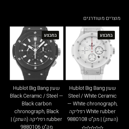
זה
למוצר
יש
זה
מספר
יש
מוצרים משודרגים
סוגים.
מספר
ניתן
סוגים.
במבצע
במבצע
לבחור
ניתן
את
לבחור
האפשרויות
את
בעמוד
האפשרויות
המוצר
בעמוד
המוצר
שעון Hublot Big Bang
שעון Hublot Big Bang
Black Ceramic / Steel —
Steel / White Ceramic
Black carbon
— White chronograph,
White rubber רפליקה
chronograph, Black
(העתק) | מק"ט 9880108
rubber רפליקה (העתק) |
מק"ט 9880106