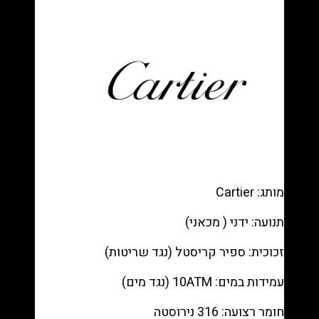
Pink
Dial
רפליקה
(העתק)
|
מק"ט
9871578
מותג: Cartier
תנועה: ידני ( מכאני)
זכוכית: ספיר קריסטל (נגד שריטות)
עמידות במים: 10ATM (נגד מים)
חומר רצועה: 316 נירוסטה