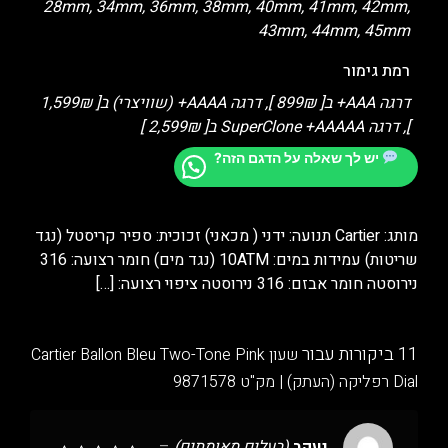
28mm, 34mm, 36mm, 38mm, 40mm, 41mm, 42mm,
43mm, 44mm, 45mm
רמת גימור
דרגה AAA+ ב[ 899₪ ], דרגה AAAA+ (שוויצרי) ב[ 1,599₪
], דרגה SuperClone +AAAAA ב[ 2,599₪ ]
יש לך שאלה על הדגם הזה?
מותג: Cartier תנועה: ידני ( מכאני) זכוכית: ספיר קריסטל (נגד
שריטות) עמידות במים: 10ATM (נגד מים) חומר רצועה: 316
נירוסטה חומר אבזם: 316 נירוסטה ציפוי רצועה:
[…]
11 ביקורות עבור
שעון Cartier Ballon Bleu Two-Tone Pink
Dial רפליקה (העתק) | מק"ט 9871578
יעקב
(בעלים מאומתים)
–