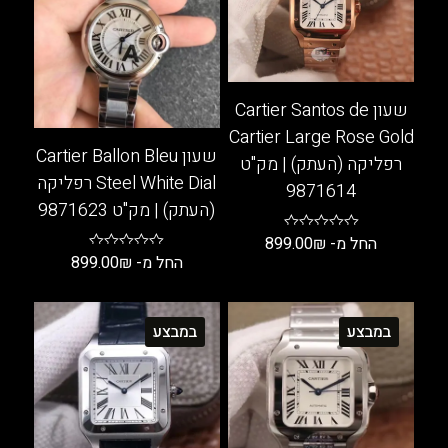
שעון Cartier Santos de
Cartier Large Rose Gold
שעון Cartier Ballon Bleu
רפליקה (העתק) | מק"ט
Steel White Dial רפליקה
9871614
(העתק) | מק"ט 9871623
החל מ-
₪
899.00
החל מ-
₪
899.00
למוצר
למוצר
זה
זה
יש
במבצע
במבצע
יש
מספר
מספר
סוגים.
סוגים.
ניתן
ניתן
לבחור
לבחור
את