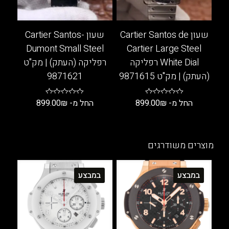
את
האפשרויות
האפשרויות
בעמוד
בעמוד
המוצר
שעון Cartier Santos de
שעון Cartier Santos-
המוצר
Dumont Small Steel
Cartier Large Steel
White Dial רפליקה
רפליקה (העתק) | מק"ט
(העתק) | מק"ט 9871615
9871621
החל מ-
₪
899.00
החל מ-
₪
899.00
למוצר
למוצר
זה
זה
יש
יש
מוצרים משודרגים
מספר
מספר
סוגים.
סוגים.
במבצע
במבצע
ניתן
ניתן
לבחור
לבחור
את
את
האפשרויות
האפשרויות