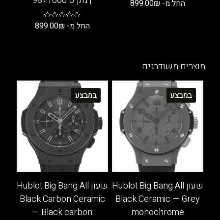
| מק"ט 9871606
החל מ-
₪
899.00
למוצר
החל מ-
₪
899.00
זה
למוצר
יש
זה
מספר
יש
סוגים.
מוצרים משודרגים
מספר
ניתן
סוגים.
לבחור
במבצע
במבצע
ניתן
את
לבחור
האפשרויות
את
בעמוד
האפשרויות
המוצר
בעמוד
המוצר
שעון Hublot Big Bang All
שעון Hublot Big Bang All
Black Carbon Ceramic
Black Ceramic — Grey
— Black carbon
monochrome