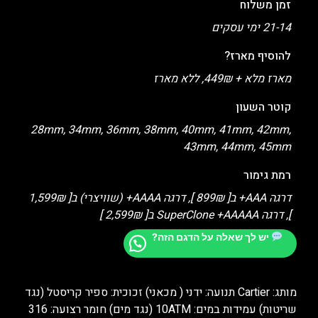
זמן משלוח
21-14 ימי עסקים
להוסיף מארז?
מארז מלא + 449₪, ללא מארז
קוטר השעון
28mm, 34mm, 36mm, 38mm, 40mm, 41mm, 42mm,
43mm, 44mm, 45mm
רמת גימור
דרגה AAA+ ב[ 899₪ ], דרגה AAAA+ (שוויצרי) ב[ 1,599₪
], דרגה SuperClone +AAAAA ב[ 2,599₪ ]
יש לך שאלה על הדגם הזה?
מותג: Cartier תנועה: ידני ( מכאני) זכוכית: ספיר קריסטל (נגד
שריטות) עמידות במים: 10ATM (נגד מים) חומר רצועה: 316