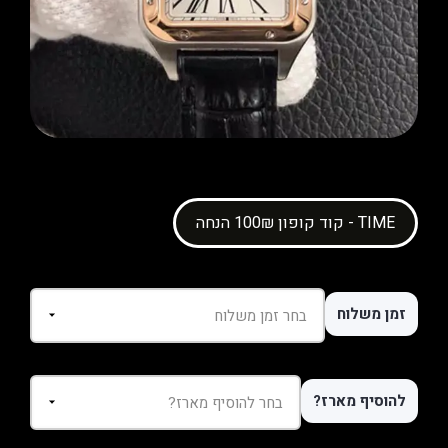
קוד קופון 100₪ הנחה - TIME
זמן משלוח
להוסיף מארז?