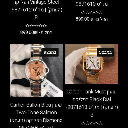
Vintage Steel רפליקה
מק"ט 9871610
(העתק) | מק"ט 9871612-
B
החל מ-
₪
899.00
למוצר
החל מ-
₪
899.00
זה
למוצר
יש
זה
מספר
במבצע
במבצע
יש
סוגים.
מספר
ניתן
סוגים.
לבחור
ניתן
את
לבחור
האפשרויות
את
בעמוד
שעון Cartier Tank Must
האפשרויות
המוצר
Black Dial רפליקה
בעמוד
שעון Cartier Ballon Bleu
(העתק) | מק"ט 9871613-
המוצר
Two-Tone Salmon
B
Diamond רפליקה (העתק)