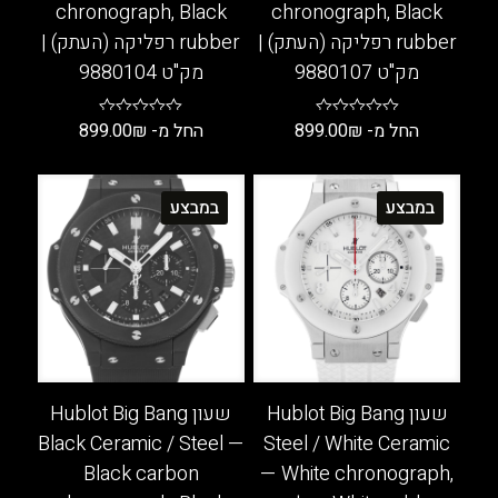
chronograph, Black
chronograph, Black
rubber רפליקה (העתק) |
rubber רפליקה (העתק) |
מק"ט 9880107
מק"ט 9880104
החל מ-
₪
899.00
החל מ-
₪
899.00
למוצר
למוצר
זה
זה
במבצע
במבצע
יש
יש
מספר
מספר
סוגים.
סוגים.
ניתן
ניתן
לבחור
לבחור
את
את
האפשרויות
האפשרויות
בעמוד
בעמוד
שעון Hublot Big Bang
שעון Hublot Big Bang
המוצר
המוצר
Black Ceramic / Steel —
Steel / White Ceramic
Black carbon
— White chronograph,