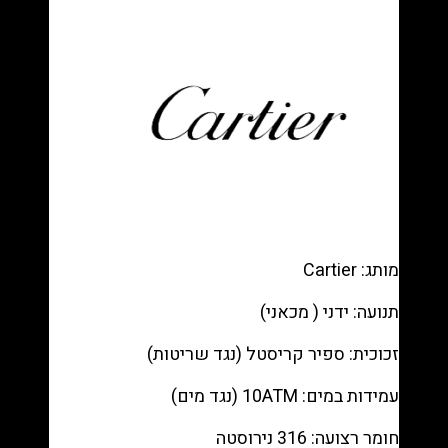
Tone
רפליקה
(העתק)
|
מק"ט
9871576
מותג: Cartier
תנועה: ידני ( מכאני)
זכוכית: ספיר קריסטל (נגד שריטות)
עמידות במים: 10ATM (נגד מים)
חומר רצועה: 316 נירוסטה