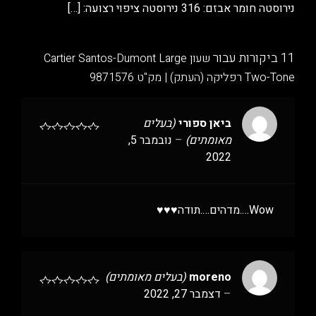
נירוסטה חומר אבזם: 316 נירוסטה ציפוי רצועה:
[…]
11 ביקורות עבור
שעון Cartier Santos-Dumont Large
Two-Tone רפליקה (העתק) | מק"ט 9871576
ביאן ספורי
(בעלים
מאומתים)
–
נובמבר 5,
2022
Wow….מדהים….תודה♥️♥️♥️
moreno
(בעלים מאומתים)
–
דצמבר 27, 2022