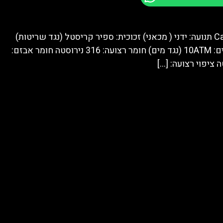
מותג: Cartier תנועה: ידני ( מכאני) זכוכית: ספיר קריסטל (נגד שריטות)
עמידות במים: 10ATM (נגד מים) חומר רצועה: 316 נירוסטה חומר אבזם:
[…]