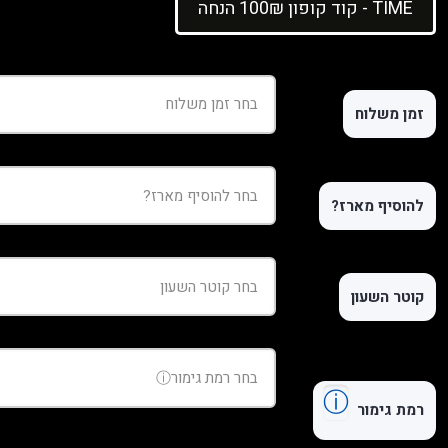
קוד קופון 100₪ הנחה - TIME
זמן משלוח
להוסיף מארז?
קוטר השעון
ⓘ
רמת גימור