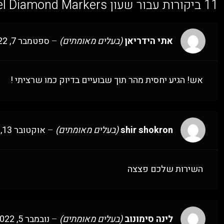
11 ביקורות עבור
שעון Cartier Ballon Bleu Steel Diamond Markers רפליקה (העתק) | מק"ט 9871574
אתי הידריאן
(בעלים מאומתים)
–
ספטמבר 7, 2022
אש! הגיע יחסית מהר תוך שבועיים בדיוק כמו שרציתי !
shir shokron
(בעלים מאומתים)
–
אוקטובר 13, 2022
השירות שלכם פצצה
לינה סימונוב
(בעלים מאומתים)
–
נובמבר 5, 2022