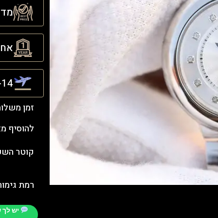
מדינ
אחריו
21-14 ימ
זמן משלו
להוסיף מ
קוטר השעו
רמת גימור
יש לך 