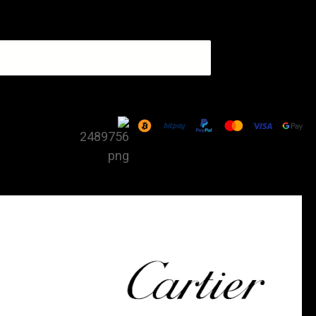
כמות
של
שעון
Cartier
Ballon
Bleu
Steel
Diamond
Markers
רפליקה
(העתק)
|
מק"ט
9871574