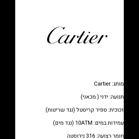
Automatic
רפליקה
(העתק)
|
מק"ט
9871514
מותג: Cartier
תנועה: ידני ( מכאני)
זכוכית: ספיר קריסטל (נגד שריטות)
עמידות במים: 10ATM (נגד מים)
חומר רצועה: 316 נירוסטה