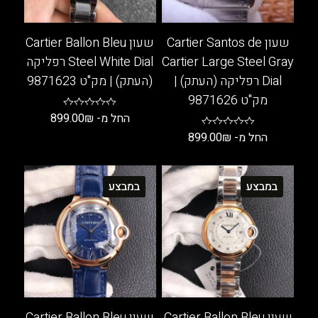
שעון Cartier Santos de
שעון Cartier Ballon Bleu
Cartier Large Steel Gray
Steel White Dial רפליקה
Dial רפליקה (העתק) |
(העתק) | מק"ט 9871623
מק"ט 9871626
החל מ-
₪
899.00
החל מ-
₪
899.00
למוצר
זה
למוצר
יש
זה
במבצע
במבצע
מספר
יש
סוגים.
מספר
ניתן
סוגים.
לבחור
ניתן
את
לבחור
האפשרויות
את
בעמוד
האפשרויות
המוצר
בעמוד
שעון Cartier Ballon Bleu
שעון Cartier Ballon Bleu