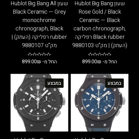
שעון Hublot Big Bang
שעון Hublot Big Bang All
Black Ceramic — Grey
Rose Gold / Black
monochrome
Ceramic — Black
chronograph, Black
carbon chronograph,
Black rubber רפליקה
rubber רפליקה (העתק) |
(העתק) | מק"ט 9880103
מק"ט 9880107
החל מ-
₪
899.00
החל מ-
₪
899.00
למוצר
למוצר
זה
זה
במבצע
במבצע
יש
יש
מספר
מספר
סוגים.
סוגים.
ניתן
ניתן
לבחור
לבחור
את
את
האפשרויות
האפשרויות
בעמוד
בעמוד