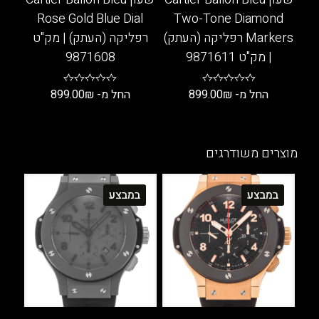
המוצר
Rose Gold Blue Dial
Two-Tone Diamond
Markers רפליקה (העתק)
רפליקה (העתק) | מק"ט
| מק"ט 9871611
9871608
החל מ-
₪
899.00
החל מ-
₪
899.00
למוצר
למוצר
זה
זה
יש
יש
מוצרים משודרגים
מספר
מספר
סוגים.
סוגים.
במבצע
במבצע
ניתן
ניתן
לבחור
לבחור
את
את
האפשרויות
האפשרויות
בעמוד
בעמוד
המוצר
המוצר