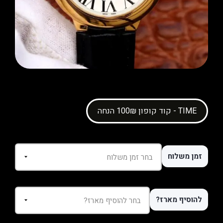
קוד קופון 100₪ הנחה - TIME
זמן משלוח
להוסיף מארז?