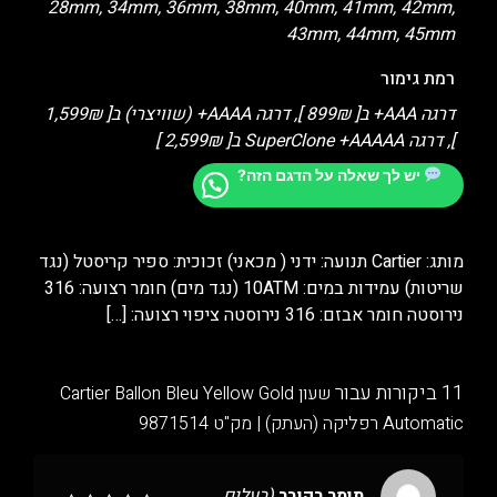
28mm, 34mm, 36mm, 38mm, 40mm, 41mm, 42mm,
43mm, 44mm, 45mm
רמת גימור
דרגה AAA+ ב[ 899₪ ], דרגה AAAA+ (שוויצרי) ב[ 1,599₪
], דרגה SuperClone +AAAAA ב[ 2,599₪ ]
יש לך שאלה על הדגם הזה?
מותג: Cartier תנועה: ידני ( מכאני) זכוכית: ספיר קריסטל (נגד
שריטות) עמידות במים: 10ATM (נגד מים) חומר רצועה: 316
נירוסטה חומר אבזם: 316 נירוסטה ציפוי רצועה:
[…]
11 ביקורות עבור
שעון Cartier Ballon Bleu Yellow Gold
Automatic רפליקה (העתק) | מק"ט 9871514
תומר רקובר
(בעלים