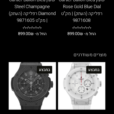
המוצר
המוצר
Steel Champagne
Rose Gold Blue Dial
רפליקה (העתק) | מק"ט
Diamond רפליקה (העתק)
9871608
| מק"ט 9871605
החל מ-
₪
899.00
החל מ-
₪
899.00
למוצר
למוצר
זה
זה
יש
יש
מוצרים משודרגים
מספר
מספר
סוגים.
סוגים.
במבצע
במבצע
ניתן
ניתן
לבחור
לבחור
את
את
האפשרויות
האפשרויות
בעמוד
בעמוד
המוצר
המוצר