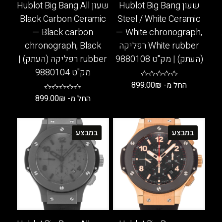
שעון Hublot Big Bang
שעון Hublot Big Bang All
Black Carbon Ceramic
Steel / White Ceramic
— Black carbon
— White chronograph,
White rubber רפליקה
chronograph, Black
(העתק) | מק"ט 9880108
rubber רפליקה (העתק) |
מק"ט 9880104
החל מ-
₪
899.00
החל מ-
₪
899.00
למוצר
זה
למוצר
יש
זה
במבצע
במבצע
מספר
יש
סוגים.
מספר
ניתן
סוגים.
לבחור
ניתן
את
לבחור
האפשרויות
את
בעמוד
האפשרויות
המוצר
בעמוד