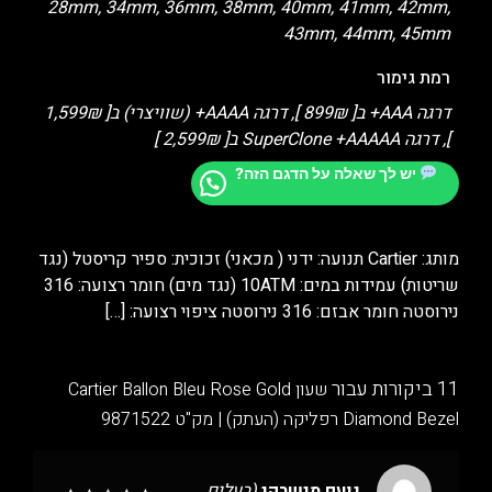
28mm, 34mm, 36mm, 38mm, 40mm, 41mm, 42mm,
43mm, 44mm, 45mm
רמת גימור
דרגה AAA+ ב[ 899₪ ], דרגה AAAA+ (שוויצרי) ב[ 1,599₪
], דרגה SuperClone +AAAAA ב[ 2,599₪ ]
יש לך שאלה על הדגם הזה?
מותג: Cartier תנועה: ידני ( מכאני) זכוכית: ספיר קריסטל (נגד
שריטות) עמידות במים: 10ATM (נגד מים) חומר רצועה: 316
נירוסטה חומר אבזם: 316 נירוסטה ציפוי רצועה:
[…]
11 ביקורות עבור
שעון Cartier Ballon Bleu Rose Gold
Diamond Bezel רפליקה (העתק) | מק"ט 9871522
נועם מישרקי
(בעלים