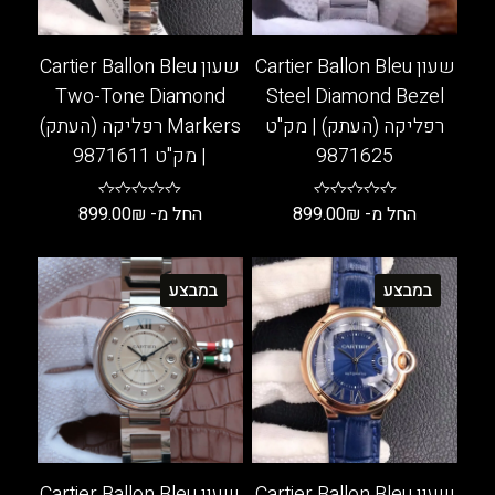
שעון Cartier Ballon Bleu
שעון Cartier Ballon Bleu
Two-Tone Diamond
Steel Diamond Bezel
רפליקה (העתק) | מק"ט
Markers רפליקה (העתק)
9871625
| מק"ט 9871611
החל מ-
₪
899.00
החל מ-
₪
899.00
למוצר
למוצר
זה
זה
במבצע
במבצע
יש
יש
מספר
מספר
סוגים.
סוגים.
ניתן
ניתן
לבחור
לבחור
את
את
האפשרויות
האפשרויות
בעמוד
בעמוד
שעון Cartier Ballon Bleu
שעון Cartier Ballon Bleu