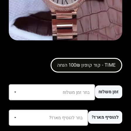
קוד קופון 100₪ הנחה - TIME
זמן משלוח
להוסיף מארז?