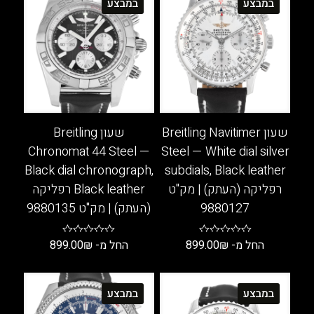
במבצע
במבצע
שעון Breitling Navitimer
שעון Breitling
Chronomat 44 Steel —
Steel — White dial silver
Black dial chronograph,
subdials, Black leather
רפליקה (העתק) | מק"ט
Black leather רפליקה
9880127
(העתק) | מק"ט 9880135
החל מ-
₪
899.00
החל מ-
₪
899.00
למוצר
למוצר
זה
זה
במבצע
במבצע
יש
יש