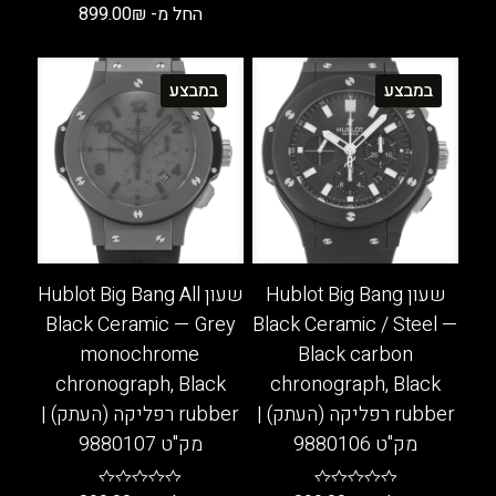
החל מ-
₪
899.00
למוצר
זה
למוצר
יש
זה
במבצע
במבצע
מספר
יש
סוגים.
מספר
ניתן
סוגים.
לבחור
ניתן
את
לבחור
האפשרויות
את
בעמוד
האפשרויות
המוצר
בעמוד
שעון Hublot Big Bang
שעון Hublot Big Bang All
המוצר
Black Ceramic — Grey
Black Ceramic / Steel —
monochrome
Black carbon
chronograph, Black
chronograph, Black
rubber רפליקה (העתק) |
rubber רפליקה (העתק) |
מק"ט 9880106
מק"ט 9880107