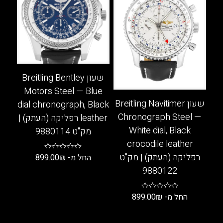
מספר
מספר
סוגים.
סוגים.
ניתן
ניתן
לבחור
לבחור
את
את
האפשרויות
האפשרויות
בעמוד
בעמוד
שעון Breitling Bentley
המוצר
המוצר
Motors Steel — Blue
שעון Breitling Navitimer
dial chronograph, Black
Chronograph Steel —
leather רפליקה (העתק) |
White dial, Black
מק"ט 9880114
crocodile leather
רפליקה (העתק) | מק"ט
החל מ-
₪
899.00
9880122
למוצר
זה
יש
החל מ-
₪
899.00
מספר
למוצר
סוגים.