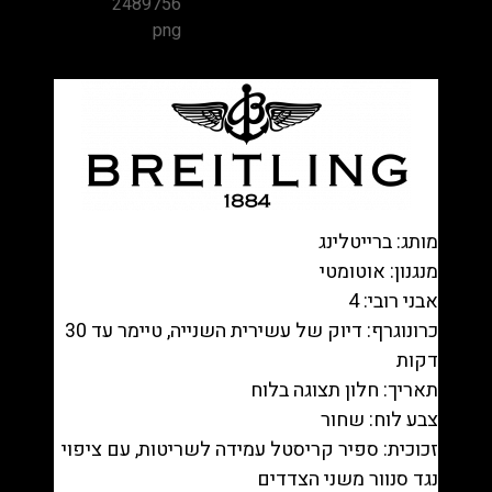
Pro
Black
PVD
—
Orange
rubber
Diver
רפליקה
(העתק)
מותג: ברייטלינג
|
מנגנון: אוטומטי
מק"ט
אבני רובי: 4
9880397
כרונוגרף: דיוק של עשירית השנייה, טיימר עד 30
דקות
תאריך: חלון תצוגה בלוח
צבע לוח: שחור
זכוכית: ספיר קריסטל עמידה לשריטות, עם ציפוי
נגד סנוור משני הצדדים