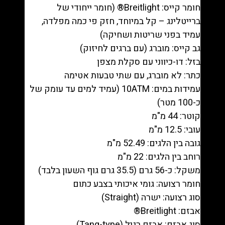
חומר קייס: Breitlight® (חומר ייחודי של
ברייטלינג – קל במיוחד, חזק פי כמה מפלדה,
עמיד בפני שריטות ושחיקה)
גב קייס: מוברג (עם ברגים לחיזוק)
בזל: דו-כיווני עם סקלת מצפן
כתר: לא מוברג, עם שתי טבעות אטימה
עמידות במים: 10ATM (עמיד למים עד עומק של
כ-100 מטר)
קוטר: 44 מ"מ
עובי: 12.5 מ"מ
גובה בין הלגים: 52.49 מ"מ
רוחב בין הלגים: 22 מ"מ
משקל: כ-56 גרם (35.5 גרם גוף השעון בלבד)
חומר רצועה: גומי איכותי בצבע כתום
סוג רצועה: ישרה (Straight)
אבזם: Breitlight®
סוג אבזם: אבזם רגיל (Tang-type)