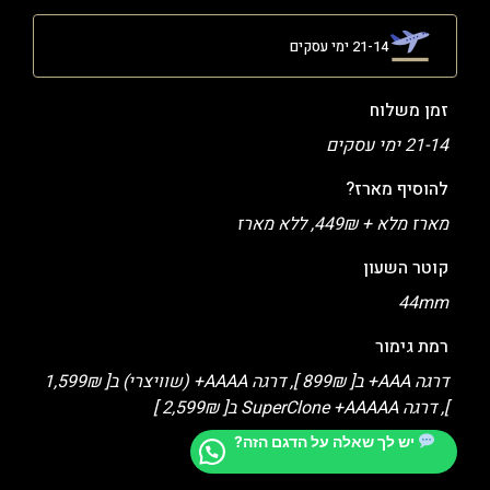
21-14 ימי עסקים
זמן משלוח
21-14 ימי עסקים
להוסיף מארז?
מארז מלא + 449₪, ללא מארז
קוטר השעון
44mm
רמת גימור
דרגה AAA+ ב[ 899₪ ], דרגה AAAA+ (שוויצרי) ב[ 1,599₪
], דרגה SuperClone +AAAAA ב[ 2,599₪ ]
יש לך שאלה על הדגם הזה?