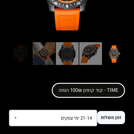
קוד קופון 100₪ הנחה - TIME
זמן משלוח