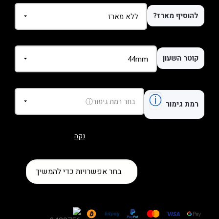
להוסיף מארז?
קוטר השעון
ⓘ
רמת גימור
נקה
כמות
בחר אפשרויות כדי להמשיך
של
שעון
Breitling
Endurance