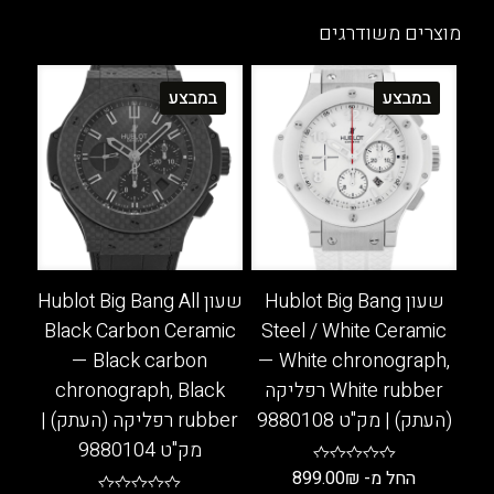
זה
ניתן
יש
מוצרים משודרגים
לבחור
מספר
את
סוגים.
במבצע
במבצע
האפשרויות
ניתן
בעמוד
לבחור
המוצר
את
האפשרויות
בעמוד
המוצר
שעון Hublot Big Bang
שעון Hublot Big Bang All
Black Carbon Ceramic
Steel / White Ceramic
— Black carbon
— White chronograph,
White rubber רפליקה
chronograph, Black
(העתק) | מק"ט 9880108
rubber רפליקה (העתק) |
מק"ט 9880104
החל מ-
₪
899.00