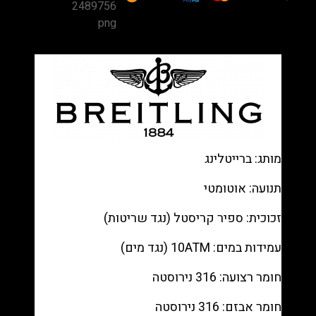
Heritage
II
Chronograph
Two-
Tone
Steel/Rose
Gold
—
Black
מותג: ברייטלינג
dial,
Steel
תנועה: אוטומטי
mesh
זכוכית: ספיר קריסטל (נגד שריטות)
bracelet
רפליקה
עמידות במים: 10ATM (נגד מים)
(העתק)
|
חומר רצועה: 316 נירוסטה
מק"ט
98803353212
חומר אבזם: 316 נירוסטה