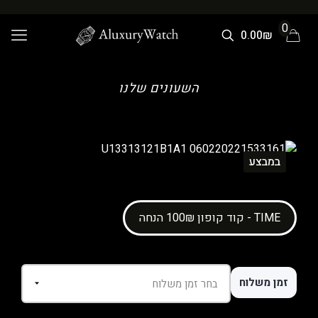
0
0.00₪
השעונים שלנו
במבצע
קוד קופון 100₪ הנחה - TIME
זמן משלוח