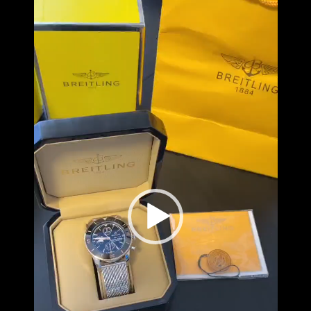
נגן
וידאו