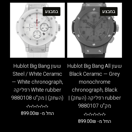
למוצר
למוצר
זה
זה
במבצע
במבצע
יש
יש
מספר
מספר
סוגים.
סוגים.
ניתן
ניתן
לבחור
לבחור
את
את
האפשרויות
האפשרויות
בעמוד
בעמוד
שעון Hublot Big Bang All
שעון Hublot Big Bang
המוצר
המוצר
Steel / White Ceramic
Black Ceramic — Grey
— White chronograph,
monochrome
chronograph, Black
White rubber רפליקה
rubber רפליקה (העתק) |
(העתק) | מק"ט 9880108
מק"ט 9880107
החל מ-
₪
899.00
החל מ-
₪
899.00
למוצר
זה
למוצר