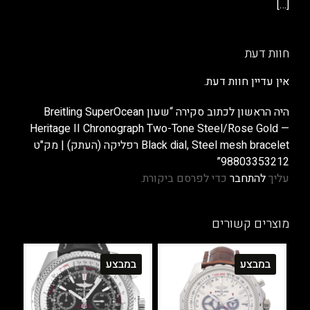
[…]
חוות דעת
אין עדיין חוות דעת.
היה הראשון לכתוב סקירה “שעון Breitling SuperOcean
Heritage II Chronograph Two-Tone Steel/Rose Gold —
Black dial, Steel mesh bracelet רפליקה (העתק) | מק"ט
98803353212”
עליך
להתחבר
כדי לפרסם ביקורת.
מוצרים קשורים
במבצע
במבצע