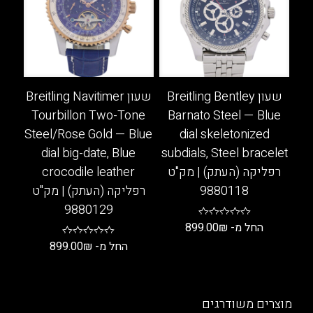
לבחור
סוגים.
את
ניתן
האפשרויות
לבחור
בעמוד
את
המוצר
האפשרויות
בעמוד
שעון Breitling Bentley
שעון Breitling Navitimer
המוצר
Tourbillon Two-Tone
Barnato Steel — Blue
Steel/Rose Gold — Blue
dial skeletonized
dial big-date, Blue
subdials, Steel bracelet
רפליקה (העתק) | מק"ט
crocodile leather
9880118
רפליקה (העתק) | מק"ט
9880129
החל מ-
₪
899.00
החל מ-
₪
899.00
למוצר
זה
למוצר
יש
זה
מספר
יש
מוצרים משודרגים