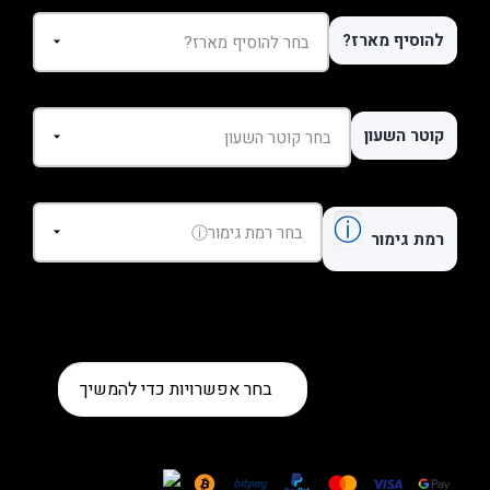
להוסיף מארז?
קוטר השעון
ⓘ
רמת גימור
כמות
בחר אפשרויות כדי להמשיך
של
שעון
Breitling
SuperOcean