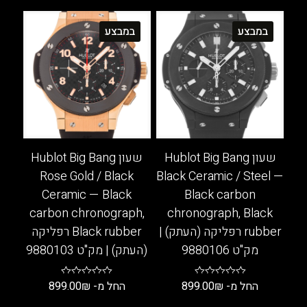
סוגים.
מספר
ניתן
סוגים.
במבצע
במבצע
לבחור
ניתן
את
לבחור
האפשרויות
את
בעמוד
האפשרויות
המוצר
בעמוד
המוצר
שעון Hublot Big Bang
שעון Hublot Big Bang
Rose Gold / Black
Black Ceramic / Steel —
Ceramic — Black
Black carbon
carbon chronograph,
chronograph, Black
rubber רפליקה (העתק) |
Black rubber רפליקה
מק"ט 9880106
(העתק) | מק"ט 9880103
החל מ-
₪
899.00
החל מ-
₪
899.00