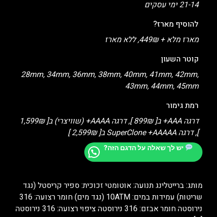
21-14 ימי עסקים
להוסיף מארז?
מארז מלא + 449₪, ללא מארז
קוטר השעון
28mm, 34mm, 36mm, 38mm, 40mm, 41mm, 42mm,
43mm, 44mm, 45mm
רמת גימור
דרגה AAA+ ב[ 899₪ ], דרגה AAAA+ (שוויצרי) ב[ 1,599₪
], דרגה SuperClone +AAAAA ב[ 2,599₪ ]
יש לך שאלה על הדגם הזה?
מותג: ברייטלינג תנועה: אוטומטי זכוכית: ספיר קריסטל (נגד
שריטות) עמידות במים: 10ATM (נגד מים) חומר רצועה: 316
נירוסטה חומר אבזם: 316 נירוסטה ציפוי רצועה: 316 נירוסטה