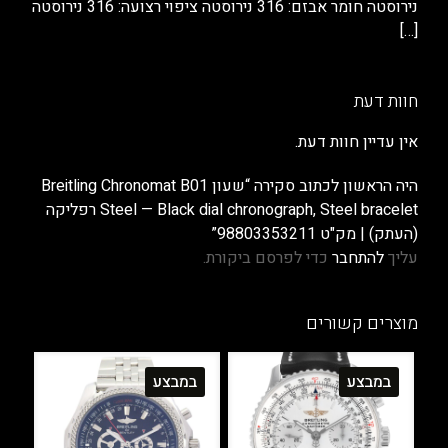
נירוסטה חומר אבזם: 316 נירוסטה ציפוי רצועה: 316 נירוסטה
[…]
חוות דעת
אין עדיין חוות דעת.
היה הראשון לכתוב סקירה “שעון Breitling Chronomat B01
Steel — Black dial chronograph, Steel bracelet רפליקה
(העתק) | מק"ט 98803353211”
עליך
להתחבר
כדי לפרסם ביקורת.
מוצרים קשורים
במבצע
במבצע