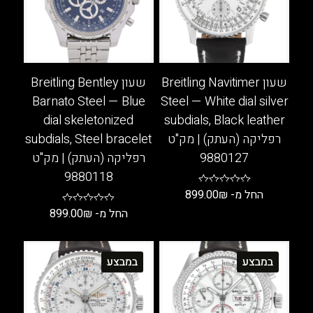
שעון Breitling Navitimer
שעון Breitling Bentley
Barnato Steel — Blue
Steel — White dial silver
dial skeletonized
subdials, Black leather
רפליקה (העתק) | מק"ט
subdials, Steel bracelet
9880127
רפליקה (העתק) | מק"ט
9880118
החל מ-
₪
899.00
החל מ-
₪
899.00
למוצר
זה
למוצר
יש
זה
במבצע
במבצע
מספר
יש
סוגים.
מספר
ניתן
סוגים.