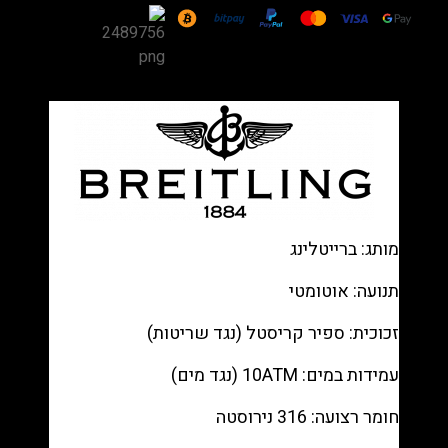
Chronomat
B01
Steel
—
Black
dial
chronograph,
Steel
bracelet
רפליקה
מותג: ברייטלינג
(העתק)
|
תנועה: אוטומטי
מק"ט
זכוכית: ספיר קריסטל (נגד שריטות)
98803353211
עמידות במים: 10ATM (נגד מים)
חומר רצועה: 316 נירוסטה