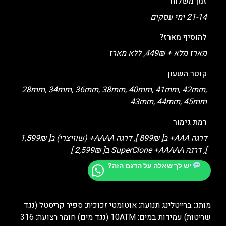
זמן משלוח
21-14 ימי עסקים
להוסיף מארז?
מארז מלא + 449₪, ללא מארז
קוטר השעון
28mm, 34mm, 36mm, 38mm, 40mm, 41mm, 42mm,
43mm, 44mm, 45mm
רמת גימור
דרגה AAA+ ב[ 899₪ ], דרגה AAAA+ (שוויצרי) ב[ 1,599₪
], דרגה SuperClone +AAAAA ב[ 2,599₪ ]
יש לך שאלה על הדגם הזה?
מותג: ברייטלינג תנועה: אוטומטי זכוכית: ספיר קריסטל (נגד
שריטות) עמידות במים: 10ATM (נגד מים) חומר רצועה: 316