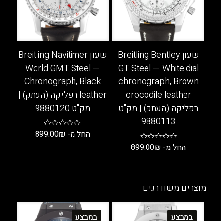
לבחור
ניתן
את
לבחור
האפשרויות
את
בעמוד
האפשרויות
המוצר
בעמוד
שעון Breitling Bentley
שעון Breitling Navitimer
המוצר
World GMT Steel —
GT Steel — White dial
Chronograph, Black
chronograph, Brown
crocodile leather
leather רפליקה (העתק) |
רפליקה (העתק) | מק"ט
מק"ט 9880120
9880113
החל מ-
₪
899.00
החל מ-
₪
899.00
למוצר
זה
למוצר
יש
זה
מספר
יש
מוצרים משודרגים
סוגים.
מספר
ניתן
סוגים.
במבצע
במבצע
לבחור