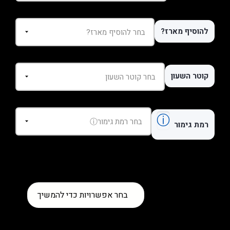
להוסיף מארז?
קוטר השעון
ⓘ
רמת גימור
כמות
בחר אפשרויות כדי להמשיך
של
שעון
Breitling