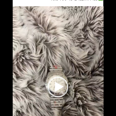
נגן
וידאו