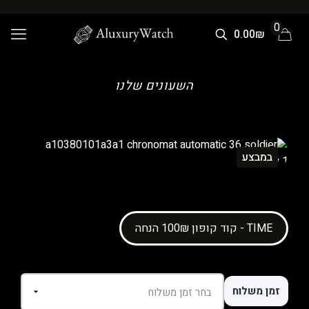
0
0.00₪
השעונים שלנו
במבצע
קוד קופון 100₪ הנחה - TIME
זמן משלוח