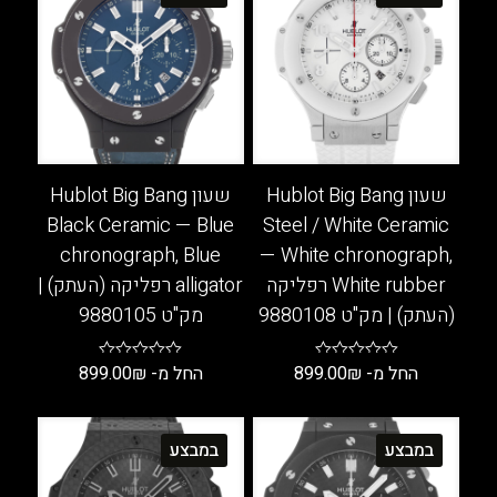
ניתן
את
לבחור
האפשרויות
את
בעמוד
האפשרויות
המוצר
בעמוד
המוצר
שעון Hublot Big Bang
שעון Hublot Big Bang
Black Ceramic — Blue
Steel / White Ceramic
chronograph, Blue
— White chronograph,
White rubber רפליקה
alligator רפליקה (העתק) |
(העתק) | מק"ט 9880108
מק"ט 9880105
החל מ-
₪
899.00
החל מ-
₪
899.00
למוצר
למוצר
זה
זה
במבצע
במבצע
יש
יש
מספר
מספר