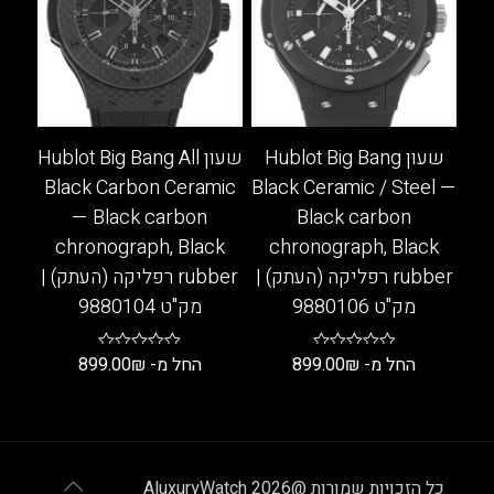
סוגים.
סוגים.
ניתן
ניתן
לבחור
לבחור
את
את
האפשרויות
האפשרויות
בעמוד
בעמוד
שעון Hublot Big Bang
שעון Hublot Big Bang All
המוצר
המוצר
Black Carbon Ceramic
Black Ceramic / Steel —
— Black carbon
Black carbon
chronograph, Black
chronograph, Black
rubber רפליקה (העתק) |
rubber רפליקה (העתק) |
מק"ט 9880106
מק"ט 9880104
החל מ-
₪
899.00
החל מ-
₪
899.00
למוצר
למוצר
זה
זה
יש
יש
מספר
מספר
כל הזכויות שמורות @AluxuryWatch 2026