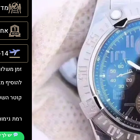
מדינ
אחריו
21-14 ימ
זמן משלו
להוסיף מ
קוטר השעו
רמת גימור
יש לך 