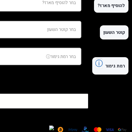
להוסיף מארז?
קוטר השעון
ⓘ
רמת גימור
כמות
של
שעון
Breitling
Avenger