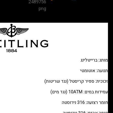
Chronograph
Steel
—
Blue
gradient
dial,
Steel
bracelet
מותג: ברייטלינג
רפליקה
(העתק)
תנועה: אוטומטי
|
מק"ט
זכוכית: ספיר קריסטל (נגד שריטות)
98803349
עמידות במים: 10ATM (נגד מים)
חומר רצועה: 316 נירוסטה