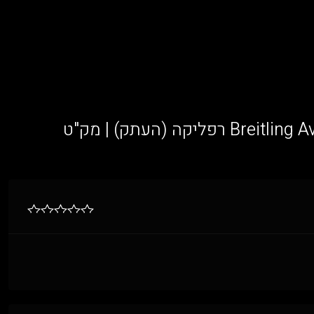
שעון Breitling Avenger Chronograph Steel — Blue gradient dial, Steel bracelet רפליקה (העתק) | מק"ט