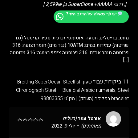
], דרגה SuperClone +AAAAA ב[ 2,599₪ ]
יש לך שאלה על הדגם הזה?
מותג: ברייטלינג תנועה: אוטומטי זכוכית: ספיר קריסטל (נגד
שריטות) עמידות במים: 10ATM (נגד מים) חומר רצועה: 316
נירוסטה חומר אבזם: 316 נירוסטה ציפוי רצועה: 316 נירוסטה
[…]
11 ביקורות עבור
שעון Breitling SuperOcean Steelfish
Chronograph Steel — Blue dial Arabic numerals, Steel
bracelet רפליקה (העתק) | מק"ט 98803355
אורטל עמר
(בעלים
מאומתים)
–
יולי 9, 2022