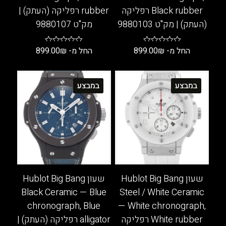
Black rubber רפליקה
rubber רפליקה (העתק) |
(העתק) | מק"ט 9880103
מק"ט 9880107
החל מ-
₪
899.00
החל מ-
₪
899.00
למוצר
למוצר
זה
זה
במבצע
במבצע
יש
יש
מספר
מספר
סוגים.
סוגים.
ניתן
ניתן
לבחור
לבחור
את
את
האפשרויות
האפשרויות
בעמוד
בעמוד
שעון Hublot Big Bang
שעון Hublot Big Bang
המוצר
המוצר
Black Ceramic — Blue
Steel / White Ceramic
chronograph, Blue
— White chronograph,
White rubber רפליקה
alligator רפליקה (העתק) |