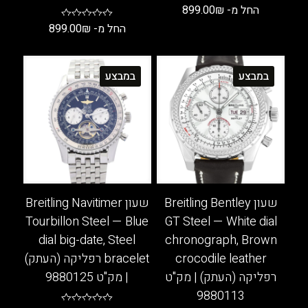
החל מ-
₪
899.00
החל מ-
₪
899.00
למוצר
זה
למוצר
יש
זה
במבצע
במבצע
מספר
יש
סוגים.
מספר
ניתן
סוגים.
לבחור
ניתן
את
לבחור
האפשרויות
את
בעמוד
האפשרויות
המוצר
בעמוד
שעון Breitling Bentley
שעון Breitling Navitimer
המוצר
Tourbillon Steel — Blue
GT Steel — White dial
dial big-date, Steel
chronograph, Brown
crocodile leather
bracelet רפליקה (העתק)
רפליקה (העתק) | מק"ט
| מק"ט 9880125
9880113