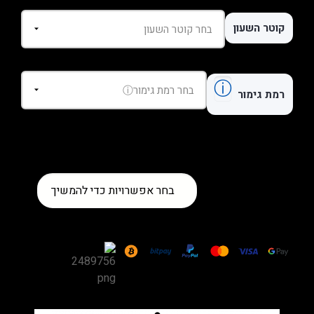
קוטר השעון
ⓘ
רמת גימור
כמות
בחר אפשרויות כדי להמשיך
של
שעון
Breitling
SuperOcean
Steelfish
Chronograph
Steel