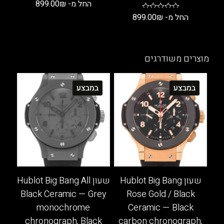
החל מ-
₪
899.00
החל מ-
₪
899.00
למוצר
זה
למוצר
יש
זה
מספר
יש
מוצרים משודרגים
סוגים.
מספר
ניתן
סוגים.
במבצע
במבצע
לבחור
ניתן
את
לבחור
האפשרויות
את
בעמוד
האפשרויות
המוצר
בעמוד
המוצר
שעון Hublot Big Bang
שעון Hublot Big Bang All
Black Ceramic — Grey
Rose Gold / Black
monochrome
Ceramic — Black
chronograph, Black
carbon chronograph,