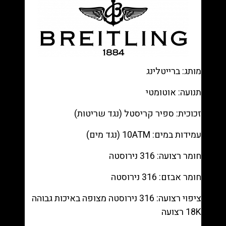
—
Blue
dial
Arabic
numerals,
Steel
מותג: ברייטלינג
bracelet
רפליקה
תנועה: אוטומטי
(העתק)
זכוכית: ספיר קריסטל (נגד שריטות)
|
מק"ט
עמידות במים: 10ATM (נגד מים)
98803355
חומר רצועה: 316 נירוסטה
חומר אבזם: 316 נירוסטה
ציפוי רצועה: 316 נירוסטה מצופה באיכות גבוהה
18K רצועה