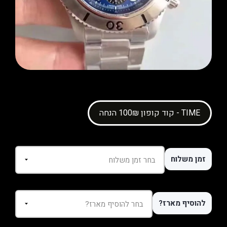
קוד קופון 100₪ הנחה - TIME
זמן משלוח
להוסיף מארז?