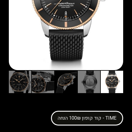
קוד קופון 100₪ הנחה - TIME