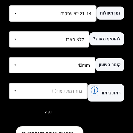
זמן משלוח
להוסיף מארז?
קוטר השעון
ⓘ
רמת גימור
נקה
כמות