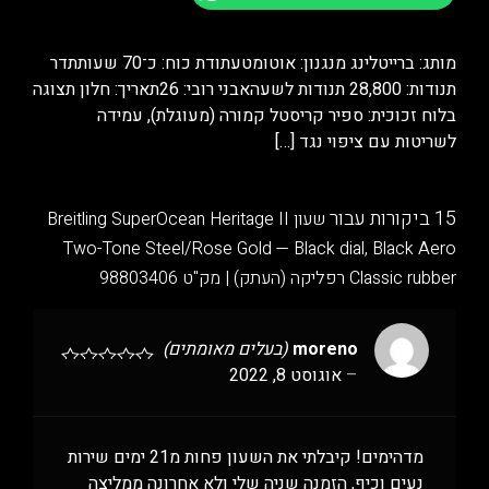
מותג: ברייטלינג מנגנון: אוטומטעתודת כוח: כ־70 שעותתדר
תנודות: 28,800 תנודות לשעהאבני רובי: 26תאריך: חלון תצוגה
בלוח זכוכית: ספיר קריסטל קמורה (מעוגלת), עמידה
לשריטות עם ציפוי נגד
[…]
15 ביקורות עבור
שעון Breitling SuperOcean Heritage II
Two-Tone Steel/Rose Gold — Black dial, Black Aero
Classic rubber רפליקה (העתק) | מק"ט 98803406
moreno
(בעלים מאומתים)
–
אוגוסט 8, 2022
מדהימים! קיבלתי את השעון פחות מ21 ימים שירות
נעים וכיף, הזמנה שניה שלי ולא אחרונה ממליצה