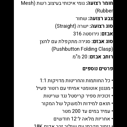
חומר רצועה:
גומי איכותי בעיצוב רשת (Mesh
Rubber)
צבע רצועה:
שחור
סוג רצועה:
ישרה (Straight)
אבזם:
נירוסטה 316
סוג אבזם:
סגירה מתקפלת עם לחצן
(Pushbutton Folding Clasp)
רוחב אבזם:
20 מ"מ
פרטים נוספים
• כל החותמות והחריטות מדויקות 1:1
• מנגנון אוטומטי אמיתי עם רוטור פעיל
• זכוכית ספיר קריסטל נגד שריטות
• תואם למידות ולמשקל של המקור
• עמיד במים עד 200 מטר
• אחריות מלאה ל־12 חודשים
• גימור יוקרתי עם שילוב זהב אדום 18K