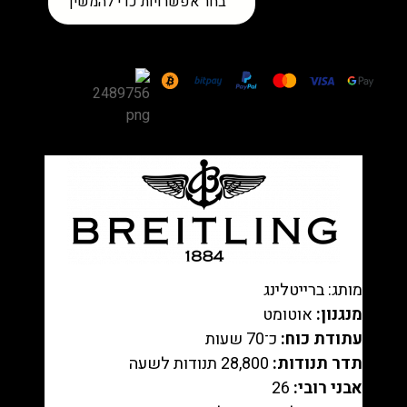
בחר אפשרויות כדי להמשיך
של
שעון
Breitling
SuperOcean
Heritage
II
Two-
Tone
Steel/Rose
Gold
—
Black
dial,
מותג: ברייטלינג
Black
מנגנון:
אוטומט
Aero
עתודת כוח:
כ־70 שעות
Classic
תדר תנודות:
28,800 תנודות לשעה
rubber
אבני רובי:
26
רפליקה