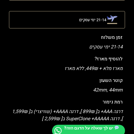
21-14 ימי עסקים
זמן משלוח
21-14 ימי עסקים
להוסיף מארז?
מארז מלא + 449₪, ללא מארז
קוטר השעון
42mm, 44mm
רמת גימור
דרגה AAA+ ב[ 899₪ ], דרגה AAAA+ (שוויצרי) ב[ 1,599₪
], דרגה SuperClone +AAAAA ב[ 2,599₪ ]
יש לך שאלה על הדגם הזה?