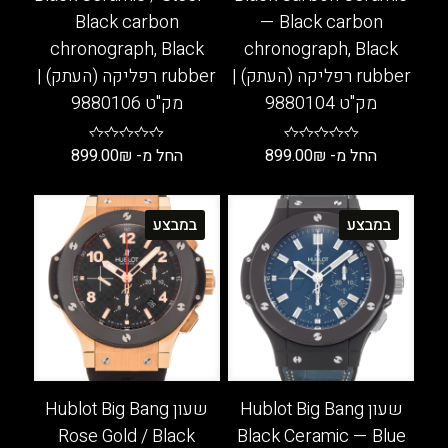
Black carbon
— Black carbon
chronograph, Black
chronograph, Black
rubber רפליקה (העתק) |
rubber רפליקה (העתק) |
מק"ט 9880104
מק"ט 9880106
החל מ-
₪
899.00
החל מ-
₪
899.00
למוצר
למוצר
זה
זה
במבצע
במבצע
יש
יש
מספר
מספר
סוגים.
סוגים.
ניתן
ניתן
לבחור
לבחור
את
את
האפשרויות
האפשרויות
בעמוד
בעמוד
שעון Hublot Big Bang
שעון Hublot Big Bang
המוצר
המוצר
Rose Gold / Black
Black Ceramic — Blue