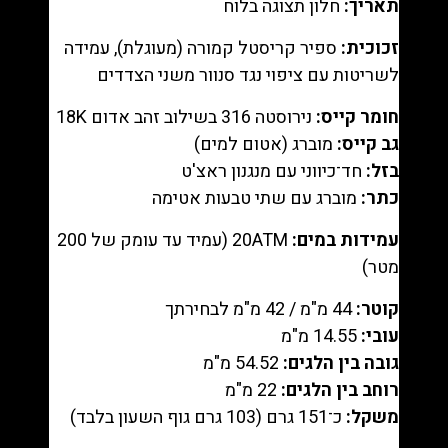
(העתק)
תאריך:
חלון תצוגה בלוח
|
זכוכית:
ספיר קריסטל קמורה (מעוגלת), עמידה
מק"ט
לשריטות עם ציפוי נגד סנוור משני הצדדים
98803406
חומר קייס:
נירוסטה 316 בשילוב זהב אדום 18K
גב קייס:
מוברג (אטום למים)
בזל:
חד־כיווני עם מנגנון ראצ'ט
כתר:
מוברג עם שתי טבעות אטימה
עמידות במים:
20ATM (עמיד עד עומק של 200
מטר)
קוטר:
44 מ"מ / 42 מ"מ לבחירתך
עובי:
14.55 מ"מ
גובה בין הלגים:
54.52 מ"מ
רוחב בין הלגים:
22 מ"מ
משקל:
כ־151 גרם (103 גרם גוף השעון בלבד)