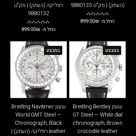
(העתק) | מק"ט 9880135
רפליקה (העתק) | מק"ט
9880132
החל מ-
₪
899.00
החל מ-
₪
899.00
למוצר
זה
למוצר
יש
זה
במבצע
במבצע
מספר
יש
סוגים.
מספר
ניתן
סוגים.
לבחור
ניתן
את
לבחור
האפשרויות
את
בעמוד
האפשרויות
המוצר
בעמוד
שעון Breitling Bentley
שעון Breitling Navitimer
המוצר
World GMT Steel —
GT Steel — White dial
Chronograph, Black
chronograph, Brown
crocodile leather
leather רפליקה (העתק) |