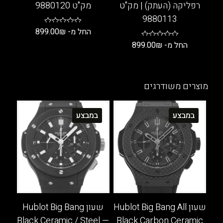
רפליקה (העתק) | מק"ט
מק"ט 9880120
9880113
החל מ-
₪
899.00
החל מ-
₪
899.00
למוצר
זה
למוצר
יש
זה
מספר
יש
מוצרים משודרגים
סוגים.
מספר
ניתן
סוגים.
במבצע
במבצע
לבחור
ניתן
את
לבחור
האפשרויות
את
בעמוד
האפשרויות
המוצר
בעמוד
המוצר
שעון Hublot Big Bang All
שעון Hublot Big Bang
Black Ceramic / Steel —
Black Carbon Ceramic