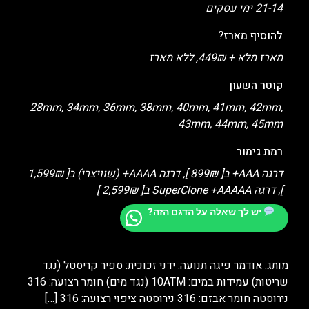
21-14 ימי עסקים
להוסיף מארז?
מארז מלא + 449₪, ללא מארז
קוטר השעון
28mm, 34mm, 36mm, 38mm, 40mm, 41mm, 42mm,
43mm, 44mm, 45mm
רמת גימור
דרגה AAA+ ב[ 899₪ ], דרגה AAAA+ (שוויצרי) ב[ 1,599₪
], דרגה SuperClone +AAAAA ב[ 2,599₪ ]
יש לך שאלה על הדגם הזה?
מותג: אודמר פיגה תנועה: ידני זכוכית: ספיר קריסטל (נגד
שריטות) עמידות במים: 10ATM (נגד מים) חומר רצועה: 316
נירוסטה חומר אבזם: 316 נירוסטה ציפוי רצועה: 316
[…]