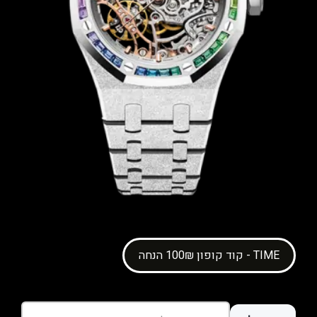
קוד קופון 100₪ הנחה - TIME