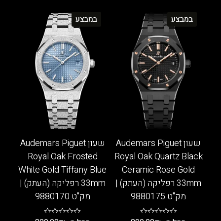
למוצר
יש
זה
במבצע
במבצע
מספר
יש
סוגים.
מספר
ניתן
סוגים.
לבחור
ניתן
את
לבחור
האפשרויות
את
בעמוד
האפשרויות
המוצר
בעמוד
המוצר
שעון Audemars Piguet
שעון Audemars Piguet
Royal Oak Frosted
Royal Oak Quartz Black
White Gold Tiffany Blue
Ceramic Rose Gold
33mm רפליקה (העתק) |
33mm רפליקה (העתק) |
מק"ט 9880175
מק"ט 9880170