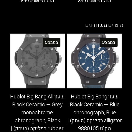
החל מ-
₪
899.00
החל מ-
₪
899.00
למוצר
למוצר
זה
זה
יש
יש
מוצרים משודרגים
מספר
מספר
סוגים.
סוגים.
במבצע
במבצע
ניתן
ניתן
לבחור
לבחור
את
את
האפשרויות
האפשרויות
בעמוד
בעמוד
המוצר
המוצר
שעון Hublot Big Bang
שעון Hublot Big Bang All
Black Ceramic — Grey
Black Ceramic — Blue
monochrome
chronograph, Blue
alligator רפליקה (העתק) |
chronograph, Black
מק"ט 9880105
rubber רפליקה (העתק) |