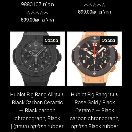
מק"ט 9880107
החל מ-
₪
899.00
החל מ-
₪
899.00
למוצר
זה
למוצר
יש
זה
במבצע
במבצע
מספר
יש
סוגים.
מספר
ניתן
סוגים.
לבחור
ניתן
את
לבחור
האפשרויות
את
בעמוד
האפשרויות
המוצר
בעמוד
שעון Hublot Big Bang
שעון Hublot Big Bang All
המוצר
Black Carbon Ceramic
Rose Gold / Black
— Black carbon
Ceramic — Black
chronograph, Black
carbon chronograph,
Black rubber רפליקה
rubber רפליקה (העתק) |