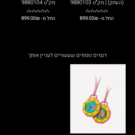
(העתק) | מק"ט 9880103
מק"ט 9880104
החל מ-
₪
899.00
החל מ-
₪
899.00
למוצר
למוצר
זה
זה
יש
יש
מספר
מספר
דגמים נוספים שעשויים לעניין אותך
סוגים.
סוגים.
ניתן
ניתן
לבחור
לבחור
את
את
האפשרויות
האפשרויות
בעמוד
בעמוד
המוצר
המוצר