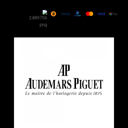
שעון
Audemars
Piguet
Royal
Oak
Frosted
White
Gold
Rainbow
Skeleton
37mm
רפליקה
(העתק)
|
מק"ט
9880176