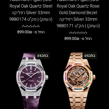
Royal Oak Quartz Steel
Royal Oak Quartz Rose
Gold Diamond Bezel
Silver 33mm רפליקה
Silver 33mm רפליקה
(העתק) | מק"ט 9880174
(העתק) | מק"ט 9880171
החל מ-
₪
899.00
החל מ-
₪
899.00
למוצר
זה
למוצר
יש
זה
במבצע
במבצע
מספר
יש
סוגים.
מספר
ניתן
סוגים.
לבחור
ניתן
את
לבחור
האפשרויות
את
בעמוד
האפשרויות
המוצר
בעמוד
המוצר