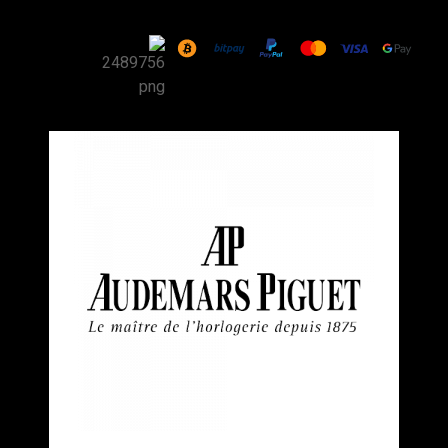
שעון
Audemars
Piguet
Royal
Oak
Self-
Winding
Steel
White
37mm
רפליקה
(העתק)
|
מק"ט
9880192