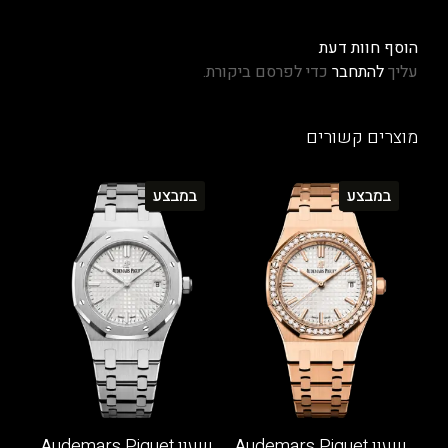
הוסף חוות דעת
עליך
להתחבר
כדי לפרסם ביקורת.
מוצרים קשורים
במבצע
במבצע
שעון Audemars Piguet
שעון Audemars Piguet