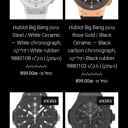
המוצר
בעמוד
המוצר
שעון Hublot Big Bang
שעון Hublot Big Bang
Steel / White Ceramic
Rose Gold / Black
— White chronograph,
Ceramic — Black
carbon chronograph,
White rubber רפליקה
Black rubber רפליקה
(העתק) | מק"ט 9880108
(העתק) | מק"ט 9880103
החל מ-
₪
899.00
החל מ-
₪
899.00
למוצר
זה
למוצר
יש
זה
במבצע
במבצע
מספר
יש
סוגים.
מספר
ניתן
סוגים.
לבחור
ניתן