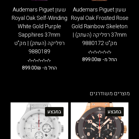
שעון Audemars Piguet
שעון Audemars Piguet
Royal Oak Self-Winding
Royal Oak Frosted Rose
White Gold Purple
Gold Rainbow Skeleton
37mm רפליקה (העתק) |
Sapphires 37mm
מק"ט 9880172
רפליקה (העתק) | מק"ט
9880189
החל מ-
₪
899.00
החל מ-
₪
899.00
למוצר
זה
למוצר
יש
זה
מספר
יש
מוצרים משודרגים
סוגים.
מספר
ניתן
סוגים.
במבצע
במבצע
לבחור
ניתן
את
לבחור
האפשרויות
את
בעמוד
האפשרויות