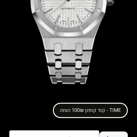
קוד קופון 100₪ הנחה - TIME