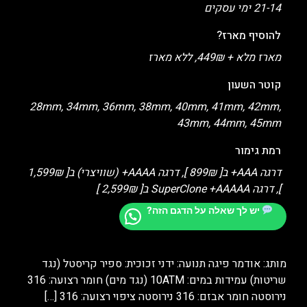
21-14 ימי עסקים
להוסיף מארז?
מארז מלא + 449₪, ללא מארז
קוטר השעון
28mm, 34mm, 36mm, 38mm, 40mm, 41mm, 42mm,
43mm, 44mm, 45mm
רמת גימור
דרגה AAA+ ב[ 899₪ ], דרגה AAAA+ (שוויצרי) ב[ 1,599₪
], דרגה SuperClone +AAAAA ב[ 2,599₪ ]
יש לך שאלה על הדגם הזה?
מותג: אודמר פיגה תנועה: ידני זכוכית: ספיר קריסטל (נגד
שריטות) עמידות במים: 10ATM (נגד מים) חומר רצועה: 316
נירוסטה חומר אבזם: 316 נירוסטה ציפוי רצועה: 316
[…]