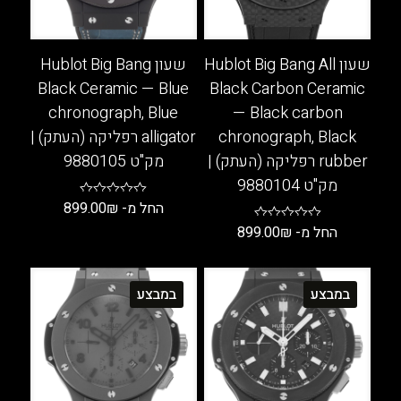
המוצר
המוצר
שעון Hublot Big Bang All
שעון Hublot Big Bang
Black Ceramic — Blue
Black Carbon Ceramic
chronograph, Blue
— Black carbon
chronograph, Black
alligator רפליקה (העתק) |
rubber רפליקה (העתק) |
מק"ט 9880105
מק"ט 9880104
החל מ-
₪
899.00
החל מ-
₪
899.00
למוצר
זה
למוצר
יש
זה
במבצע
במבצע
מספר
יש
סוגים.
מספר
ניתן
סוגים.
לבחור
ניתן
את
לבחור