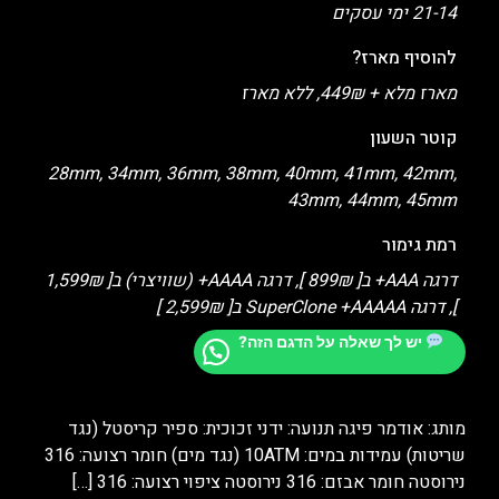
21-14 ימי עסקים
להוסיף מארז?
מארז מלא + 449₪, ללא מארז
קוטר השעון
28mm, 34mm, 36mm, 38mm, 40mm, 41mm, 42mm,
43mm, 44mm, 45mm
רמת גימור
דרגה AAA+ ב[ 899₪ ], דרגה AAAA+ (שוויצרי) ב[ 1,599₪
], דרגה SuperClone +AAAAA ב[ 2,599₪ ]
יש לך שאלה על הדגם הזה?
מותג: אודמר פיגה תנועה: ידני זכוכית: ספיר קריסטל (נגד
שריטות) עמידות במים: 10ATM (נגד מים) חומר רצועה: 316
נירוסטה חומר אבזם: 316 נירוסטה ציפוי רצועה: 316
[…]