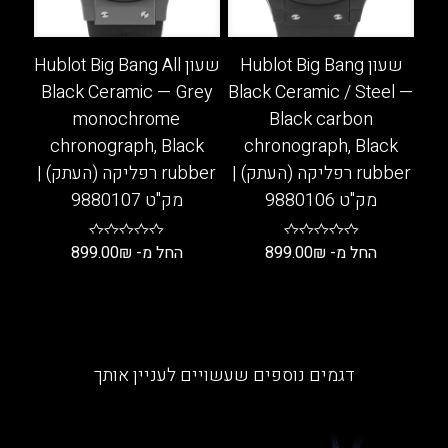
האפשרויות
את
בעמוד
האפשרויות
המוצר
בעמוד
שעון Hublot Big Bang
שעון Hublot Big Bang All
המוצר
Black Ceramic — Grey
Black Ceramic / Steel —
monochrome
Black carbon
chronograph, Black
chronograph, Black
rubber רפליקה (העתק) |
rubber רפליקה (העתק) |
מק"ט 9880106
מק"ט 9880107
החל מ-
₪
899.00
החל מ-
₪
899.00
למוצר
למוצר
זה
זה
יש
יש
מספר
מספר
דגמים נוספים שעשויים לעניין אותך
סוגים.
סוגים.
ניתן
ניתן
לבחור
לבחור