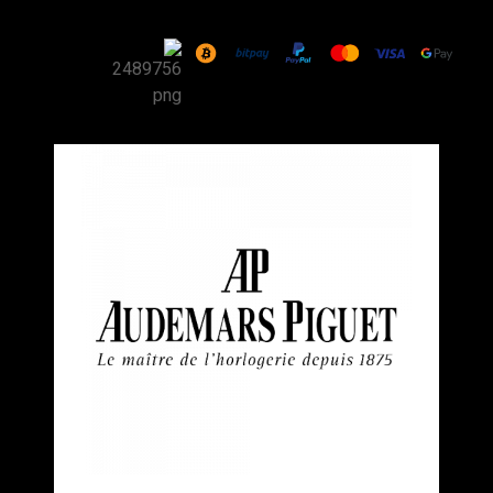
שעון
Audemars
Piguet
Royal
Oak
Tourbillon
Extra-
Thin
Frosted
White
Gold
Blue
41mm
רפליקה
(העתק)
|
מק"ט
9880264