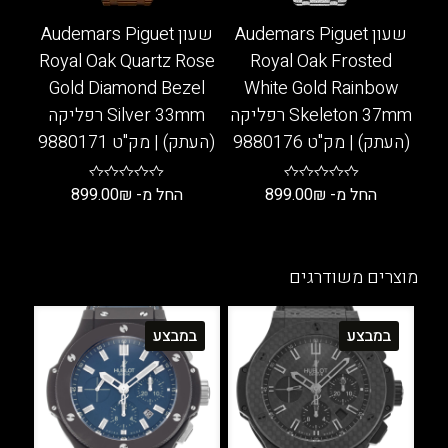
שעון Audemars Piguet
שעון Audemars Piguet
Royal Oak Quartz Rose
Royal Oak Frosted
Gold Diamond Bezel
White Gold Rainbow
Skeleton 37mm רפליקה
Silver 33mm רפליקה
(העתק) | מק"ט 9880176
(העתק) | מק"ט 9880171
החל מ-
₪
899.00
החל מ-
₪
899.00
למוצר
למוצר
זה
זה
יש
יש
מוצרים משודרגים
מספר
מספר
סוגים.
סוגים.
במבצע
במבצע
ניתן
ניתן
לבחור
לבחור
את
את
האפשרויות
האפשרויות
בעמוד
בעמוד