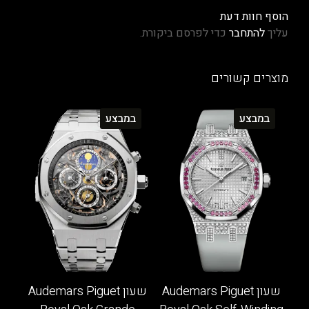
הוסף חוות דעת
עליך
להתחבר
כדי לפרסם ביקורת.
מוצרים קשורים
במבצע
במבצע
שעון Audemars Piguet
שעון Audemars Piguet