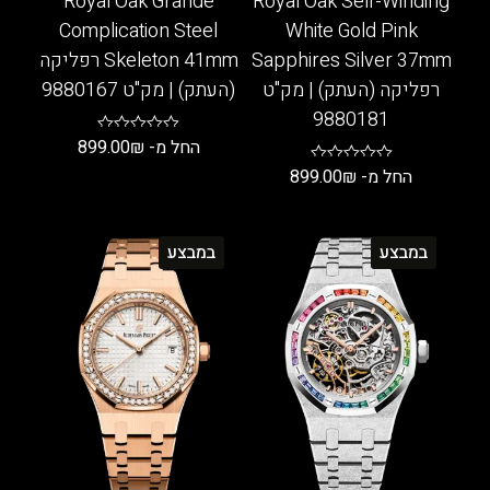
Royal Oak Grande
Royal Oak Self-Winding
Complication Steel
White Gold Pink
Sapphires Silver 37mm
Skeleton 41mm רפליקה
רפליקה (העתק) | מק"ט
(העתק) | מק"ט 9880167
9880181
החל מ-
₪
899.00
החל מ-
₪
899.00
למוצר
זה
למוצר
יש
זה
במבצע
במבצע
מספר
יש
סוגים.
מספר
ניתן
סוגים.
לבחור
ניתן
את
לבחור
האפשרויות
את
בעמוד
האפשרויות
המוצר
בעמוד
המוצר