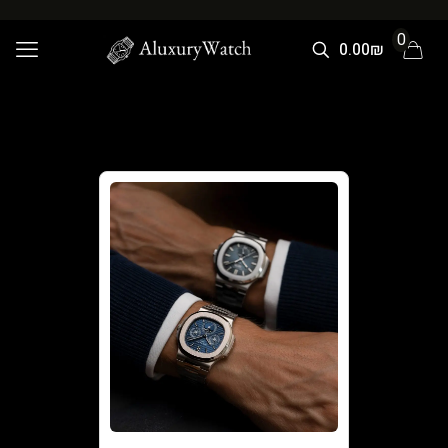
0
0.00₪